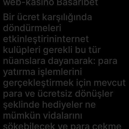
web-kasino Basaribet
Bir ücret karşılığında
döndürmeleri
etkinleştirininternet
kulüpleri gerekli bu tür
nüanslara dayanarak: para
yatırma işlemlerini
gerçekleştirmek için mevcut
para ve ücretsiz dönüşler
şeklinde hediyeler ne
mümkün vidalarını
sökebilecek ve para çekme