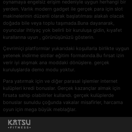
oynamaya engelsiz erişim nedeniyle uygun herhangi bir
yerden. Varlık modern gadget ile gerçek para için slot
makinelerinin düzenli olarak başlatılması alakalı olacak
doğada bile veya toplu taşımada.Buna dayanarak,
oyuncular ihtiyaç yok belirli bir kuruluşa gidin, kıyafet
kurallarına uyun , görünüşünüzü gösterin.
Çevrimiçi platformlar yukarıdaki koşullarla birlikte uygun
yetenek indirme slotlar eğitim formatında.Bu fırsat izin
verir iyi alışmak ana moddaki dönüşlere. gerçek
kuruluşlarda demo modu yoktur.
Para yatırmak için ve diğer parasal işlemler internet
kulüpleri kredi bonuslar. Gerçek kazançlar almak için
fırsata sahip olabilirler kullandı. gerçek kulüplerde
bonuslar sunuldu çoğunda vakalar misafirler, harcama
oyun için mega büyük meblağlar.