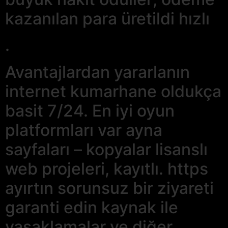
kazanılan para üretildi hızlı
.
Avantajlardan yararlanın
internet kumarhane oldukça
basit 7/24. En iyi oyun
platformları var ayna
sayfaları – kopyalar lisanslı
web projeleri, kayıtlı. https
ayırtın sorunsuz bir ziyareti
garanti edin kaynak ile
yasaklamalar ve diğer