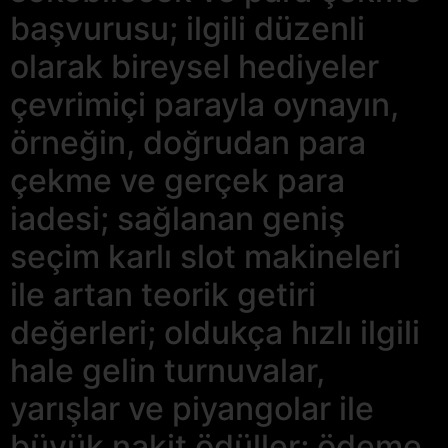
başvurusu; ilgili düzenli
olarak bireysel hediyeler
çevrimiçi parayla oynayın,
örneğin, doğrudan para
çekme ve gerçek para
iadesi; sağlanan geniş
seçim karlı slot makineleri
ile artan teorik getiri
değerleri; oldukça hızlı ilgili
hale gelin turnuvalar,
yarışlar ve piyangolar ile
büyük nakit ödüller; ödeme