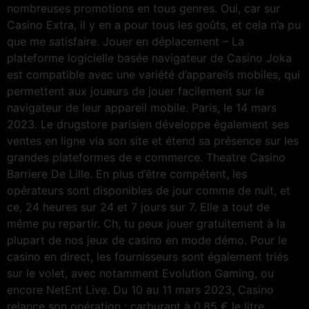
nombreuses promotions en tous genres. Oui, car sur
Casino Extra, il y en a pour tous les goûts, et cela n’a pu
que me satisfaire. Jouer en déplacement – La
plateforme logicielle basée navigateur de Casino Joka
est compatible avec une variété d’appareils mobiles, qui
permettent aux joueurs de jouer facilement sur le
navigateur de leur appareil mobile. Paris, le 14 mars
2023. Le drugstore parisien développe également ses
ventes en ligne via son site et étend sa présence sur les
grandes plateformes de e commerce. Theatre Casino
Barriere De Lille. En plus d’être compétent, les
opérateurs sont disponibles de jour comme de nuit, et
ce, 24 heures sur 24 et 7 jours sur 7. Elle a tout de
même pu repartir. Ch, tu peux jouer gratuitement à la
plupart de nos jeux de casino en mode démo. Pour le
casino en direct, les fournisseurs sont également triés
sur le volet, avec notamment Evolution Gaming, ou
encore NetEnt Live. Du 10 au 11 mars 2023, Casino
relance son opération : carburant à 0,85 € le litre.