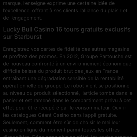
marque, l’enseigne exprime une certaine idée de
l’excellence, offrant à ses clients l’alliance du plaisir et
de l’engagement.
Lucky Bull Casino 16 tours gratuits exclusifs
sur Starburst
Enregistrez vos cartes de fidélité des autres magasins
et profitez des promos. En 2012, Groupe Partouche est
de nouveau confronté à un environnement économique
difficile baisse du produit brut des jeux en France
entraînant une dégradation sensible de la rentabilité
opérationnelle du groupe. Le robot vient se positionner
au niveau du produit sélectionné, l’article tombe dans le
panier et est ramené dans le compartiment prévu à cet
effet pour être récupéré par le consommateur. Ouvrir
les catalogues Géant Casino dans l’appli gratuite.
Seulement, comment être sûr de choisir le meilleur
casino en ligne du moment parmi toutes les offres