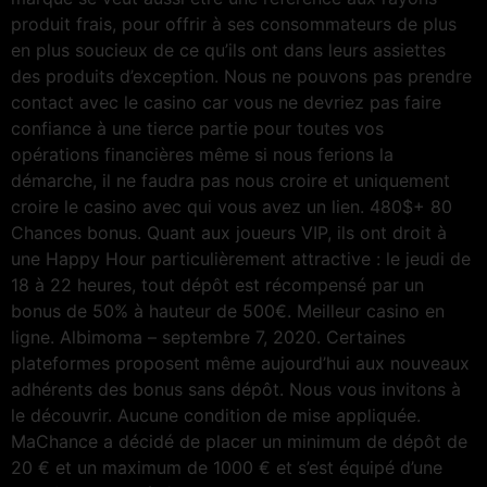
produit frais, pour offrir à ses consommateurs de plus
en plus soucieux de ce qu’ils ont dans leurs assiettes
des produits d’exception. Nous ne pouvons pas prendre
contact avec le casino car vous ne devriez pas faire
confiance à une tierce partie pour toutes vos
opérations financières même si nous ferions la
démarche, il ne faudra pas nous croire et uniquement
croire le casino avec qui vous avez un lien. 480$+ 80
Chances bonus. Quant aux joueurs VIP, ils ont droit à
une Happy Hour particulièrement attractive : le jeudi de
18 à 22 heures, tout dépôt est récompensé par un
bonus de 50% à hauteur de 500€. Meilleur casino en
ligne. Albimoma – septembre 7, 2020. Certaines
plateformes proposent même aujourd’hui aux nouveaux
adhérents des bonus sans dépôt. Nous vous invitons à
le découvrir. Aucune condition de mise appliquée.
MaChance a décidé de placer un minimum de dépôt de
20 € et un maximum de 1000 € et s’est équipé d’une