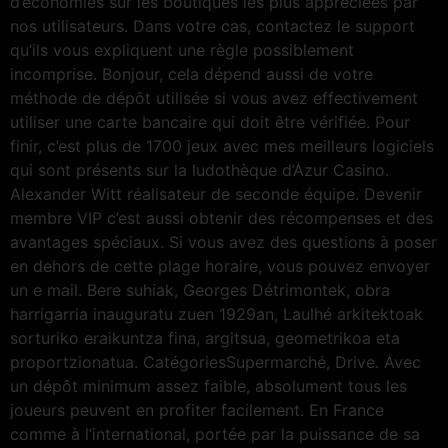
d’économies sur les boutiques les plus appréciées par
nos utilisateurs. Dans votre cas, contactez le support
qu’ils vous expliquent une règle possiblement
incomprise. Bonjour, cela dépend aussi de votre
méthode de dépôt utilisée si vous avez effectivement
utiliser une carte bancaire qui doit être vérifiée. Pour
finir, c’est plus de 1700 jeux avec mes meilleurs logiciels
qui sont présents sur la ludothèque d’Azur Casino.
Alexander Witt réalisateur de seconde équipe. Devenir
membre VIP c’est aussi obtenir des récompenses et des
avantages spéciaux. Si vous avez des questions à poser
en dehors de cette plage horaire, vous pouvez envoyer
un e mail. Bere suhiak, Georges Détrimontek, obra
harrigarria inauguratu zuen 1929an, Laulhé arkitektoak
sorturiko eraikuntza fina, argitsua, geometrikoa eta
proportzionatua. CatégoriesSupermarché, Drive. Avec
un dépôt minimum assez faible, absolument tous les
joueurs peuvent en profiter facilement. En France
comme à l’international, portée par la puissance de sa