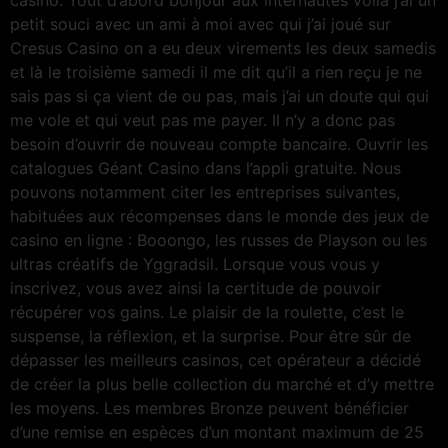
casino. Tout d’abord bonjour aux internautes voilà j’ai un
petit souci avec un ami à moi avec qui j’ai joué sur
Cresus Casino on a eu deux virements les deux samedis
et là le troisième samedi il me dit qu’il a rien reçu je ne
sais pas si ça vient de ou pas, mais j’ai un doute qui qui
me vole et qui veut pas me payer. Il n’y a donc pas
besoin d’ouvrir de nouveau compte bancaire. Ouvrir les
catalogues Géant Casino dans l’appli gratuite. Nous
pouvons notamment citer les entreprises suivantes,
habituées aux récompenses dans le monde des jeux de
casino en ligne : Booongo, les russes de Playson ou les
ultras créatifs de Yggradsil. Lorsque vous vous y
inscrivez, vous avez ainsi la certitude de pouvoir
récupérer vos gains. Le plaisir de la roulette, c’est le
suspense, la réflexion, et la surprise. Pour être sûr de
dépasser les meilleurs casinos, cet opérateur a décidé
de créer la plus belle collection du marché et d’y mettre
les moyens. Les membres Bronze peuvent bénéficier
d’une remise en espèces d’un montant maximum de 25