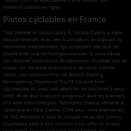
Casino. Enfin un établissement à la hauteur des
meilleurs casinos en ligne.
Pistes cyclables en France
Tout comme le casino Lucky 8, Unique Casino a signé
des partenariats avec des fournisseurs de logiciels de
renommée internationale, qui proposent des jeux de
qualité avec une technologie avancée. Si vous n’avez
pas réclamé votre bonus de bienvenue, n’oubliez pas de
cliquer sur réclamer le bonus lors de votre premier
dépôt. Les meilleurs titres de Betsoft Gaming,
Microgaming, Playson et Play’N’ Go sont tous
représentés ici, avec une sélection de machines à sous
vidéo et de jeux à jackpot progressif dont les premiers
prix sont astronomiques. Retrouvez chaque semaine le
catalogue en ligne Casino. Côté jeux, vous disposerez
de 150 machines à sous et. Longue vie au Roi Johnny.
L’opérateur peut à tout moment vous offrir un bonus
sans dépôt, que ce soit pour votre fidélité, ou