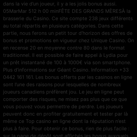
dans la vie d’un joueur, il y a les jolis bonus aussi.
05MarMar 512 h 00 minFÊTE DES GRANDS MÈRESÀ la
brasserie du Casino. Ce site compte 238 jeux différents
au total répartis en plusieurs catégories. Dans cette
partie, nous ferons un petit tour d’horizon des offres de
bonus et promotions en vigueur chez Unique Casino. On
en recense 20 en moyenne contre 80 dans le format
traditionnel. Il est possible de faire appel à Lydia pour
un prêt instantané de 100 à 1000€ via son smartphone.
Plus d’informations sur Géant Casino. Information +33
0442 161 161. Les bonus offerts par les casinos en ligne
sont l’une des raisons pour lesquelles de nombreux
joueurs canadiens préfèrent jou. Le jeu en ligne peut
comporter des risques, ne misez pas plus que ce que
vous pouvez vous permettre de perdre. Les joueurs
peuvent donc en profiter gratuitement et tester par là
même ce Top casino en ligne dont la réputation n’est
plus à faire. Pour obtenir ce bonus, rien de plus facile :
sur la page de dépôt sont affichés les bonus auxquels