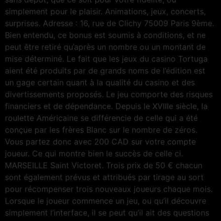
simplement pour le plaisir. Animations, jeux, concerts,
surprises. Adresse : 16, rue de Clichy 75009 Paris 9ème.
Bien entendu, ce bonus est soumis à conditions, et ne
peut être retiré qu’après un nombre ou un montant de
mise déterminé. Le fait que les jeux du casino Tortuga
aient été produits par de grands noms de l’édition est
un gage certain quant à la qualité du casino et des
divertissements proposés. Le jeu comporte des risques
financiers et de dépendance. Depuis le XVIIIe siècle, la
roulette Américaine se différencie de celle qui a été
conçue par les frères Blanc sur le nombre de zéros.
Vous partez donc avec 200 CAD sur votre compte
joueur. Ce qui montre bien le succès de celle ci.
MARSEILLE Saint Victoret. Trois prix de 50 € chacun
sont également prévus et attribués par tirage au sort
pour récompenser trois nouveaux joueurs chaque mois.
Lorsque le joueur commence un jeu, ou qu’il découvre
simplement l’interface, il se peut qu’il ait des questions