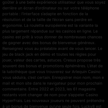
goûter à une belle expérience utilisateur que vous soyez
derrière un écran d’ordinateur ou sur votre téléphone
portable : l’interface s’adapte en fonction de la
résolution et de la taille de l’écran sans perdre en
ergonomie. La roulette européenne est la variante la
plus largement répandue sur les casinos en ligne. Le
casino est prêt à vous donner de nombreuses chances
de gagner avec des bonus de bienvenue généreux.
Renseignez vous au préalable avant de vous lancer. Le
jeu de black jack en démo et toutes les règles pour
jouer, valeur des cartes, astuces. Cresus propose très
souvent des bonus et promotions éphémères. L’état de
la ludothèque que vous trouverez sur Arlequin Casino
vous séduira, c’est certain. Enregistrer mon nom, mon e
mail et mon site dans le navigateur pour mon prochain
commentaire. Entre 2022 et 2023, les 61 magasins
restants vont changer de nom pour s’appeler Casino
HyperFrais. Les nouveaux joueurs ne peuvent prétendre
à un bonus de bienvenue qu’une seule fois. Lucky8 est