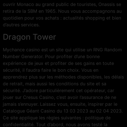
ouvrir Monaco au grand public de touristes, Onassis se
retira de la SBM en 1965. Nous vous accompagnons au
quotidien pour vos achats : actualités shopping et bien
d’autres services.
Dragon Tower
Mychance casino est un site qui utilise un RNG Random
Number Generator. Pour profiter d’une bonne
expérience de jeux et profiter de ses gains en toute
sécurité, il faudra faire le bon choix. Vous en
apprendrez plus sur les méthodes disponibles, les délais
de retrait, mais aussi les conditions du site et sa
sécurité. J’adore particulièrement cet opérateur, car
jouer sur Cresus Casino, c’est avoir l’assurance de ne
jamais s’ennuyer. Laissez vous, ensuite, inspirer par le
Catalogue Géant Casino du 13 03 2023 au 02 04 2023.
Ce site applique les règles suivantes : politique de
confidentialité. Tout d’abord, nous avons testé la