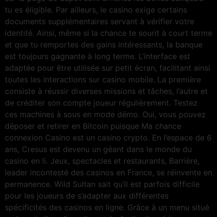
tu es éligible. Par ailleurs, le casino exige certains
documents supplémentaires servant à vérifier votre
identité. Ainsi, même si la chance te sourit à court terme
et que tu remportes des gains intéressants, la banque
est toujours gagnante à long terme. L’interface est
adaptée pour être utilisée sur petit écran, facilitant ainsi
toutes les interactions sur casino mobile. La première
consiste à réussir diverses missions et tâches, l’autre et
de créditer son compte joueur régulièrement. Testez
ces machines à sous en mode démo. Oui, vous pouvez
déposer et retirer en Bitcoin puisque Ma chance
connexion Casino est un casino crypto. En l’espace de 6
ans, Cresus est devenu un géant dans le monde du
casino en li. Jeux, spectacles et restaurants, Barrière,
leader incontesté des casinos en France, se réinvente en
permanence. Wild Sultan sait qu’il est parfois difficile
pour les joueurs de s’adapter aux différentes
spécificités des casinos en ligne. Grâce à un menu situé