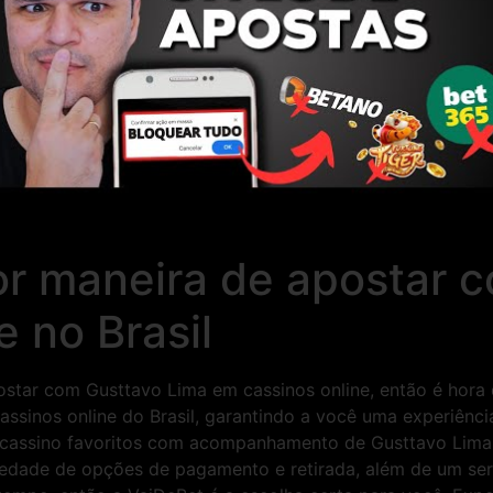
or maneira de apostar 
e no Brasil
postar com Gusttavo Lima em cassinos online, então é hora
assinos online do Brasil, garantindo a você uma experiênc
 cassino favoritos com acompanhamento de Gusttavo Lima
iedade de opções de pagamento e retirada, além de um serv