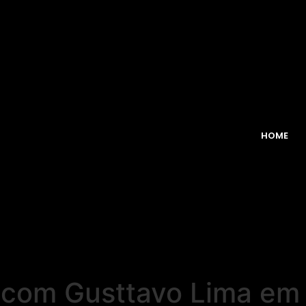
HOME
 com Gusttavo Lima em 