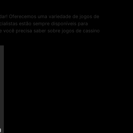
judar! Oferecemos uma variedade de jogos de
cialistas estão sempre disponíveis para
e você precisa saber sobre jogos de cassino