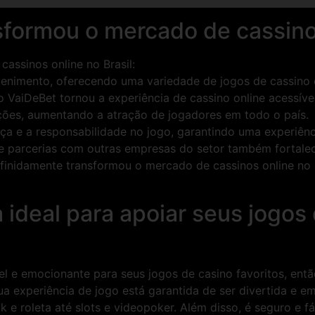
formou o mercado de cassinos
ssinos online no Brasil:
tenimento, oferecendo uma variedade de jogos de cassino on
 o VaiDeBet tornou a experiência de cassino online acessíve
ões, aumentando a atração de jogadores em todo o país.
a e a responsabilidade no jogo, garantindo uma experiênci
 e parcerias com outras empresas do setor também fortale
efinidamente transformou o mercado de cassinos online no B
 ideal para apoiar seus jogos 
el e emocionante para seus jogos de casino favoritos, ent
a experiência de jogo está garantida de ser divertida e 
 e roleta até slots e videopoker. Além disso, é seguro e fá