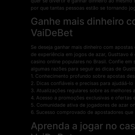
quer se divertir e ganhar dinheiro ao mesmo
por que tantas pessoas estão se tornando jog
Ganhe mais dinheiro c
VaiDeBet
Se deseja ganhar mais dinheiro com apostas 
de experiência em jogos de azar, Gusttavo é
casino online populares no Brasil. Confie em
algumas razões para seguir as dicas de Gust
1. Conhecimento profundo sobre apostas desp
2. Dicas confiáveis e precisas para ajudáá-lo
3. Atualizações regulares sobre as melhores 
4. Acesso a promoções exclusivas e ofertas 
5. Comunidade ativa de jogadores de azar onl
6. Sucesso comprovado de apostadores que 
Aprenda a jogar no cas