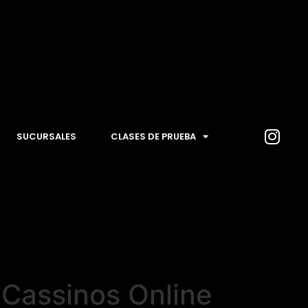
SUCURSALES
CLASES DE PRUEBA
Cassinos Online