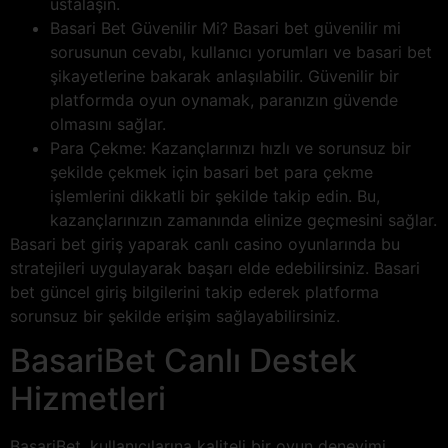
ustalaşın.
Basari Bet Güvenilir Mi? Basari bet güvenilir mi
sorusunun cevabı, kullanıcı yorumları ve basari bet
şikayetlerine bakarak anlaşılabilir. Güvenilir bir
platformda oyun oynamak, paranızın güvende
olmasını sağlar.
Para Çekme: Kazançlarınızı hızlı ve sorunsuz bir
şekilde çekmek için basari bet para çekme
işlemlerini dikkatli bir şekilde takip edin. Bu,
kazançlarınızın zamanında elinize geçmesini sağlar.
Basari bet giriş yaparak canlı casino oyunlarında bu
stratejileri uygulayarak başarı elde edebilirsiniz. Basari
bet güncel giriş bilgilerini takip ederek platforma
sorunsuz bir şekilde erişim sağlayabilirsiniz.
BasariBet Canlı Destek
Hizmetleri
BasariBet, kullanıcılarına kaliteli bir oyun deneyimi