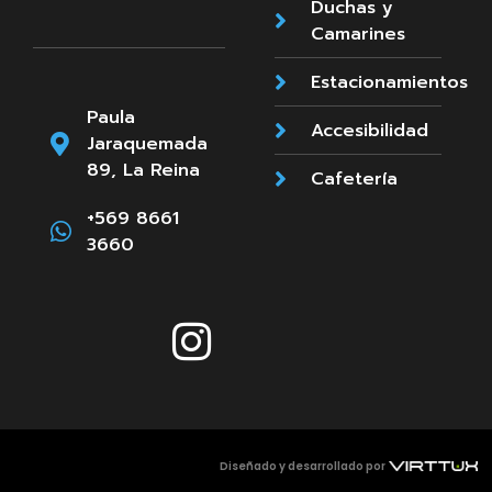
Duchas y
Camarines
Estacionamientos
Paula
Accesibilidad
Jaraquemada
89, La Reina
Cafetería
+569 8661
3660
Diseñado y desarrollado por