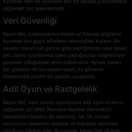
korumak hem de oyunların adil bir şekilde yürütülmesini
sağlamak için tasarlanmıştır.
Veri Güvenliği
Basari Bet, kullanıcılarının kişisel ve finansal bilgilerini
korumak için güçlü şifreleme teknolojileri kullanır. Bu
sayede, basari bet güncel giriş yaptığınızda veya basari
bet casino oyunlarında işlem yaptığınızda, bilgilerinizin
güvende olduğundan emin olabilirsiniz. Ayrıca, basari
bet güvenilir mi sorusunun yanıtı, bu güvenlik
önlemleriyle pozitif bir şekilde cevaplanır.
Adil Oyun ve Rastgelelik
Basari Bet, canlı casino oyunlarında adil oyun ortamını
sağlamak için RNG (Random Number Generator)
teknolojisini kullanır. Bu teknoloji, her bir oyunun
sonucunun tamamen rastgele ve manipüle edilemez
olduğunu garanti eder. Bu sayede, basari bet sikayet