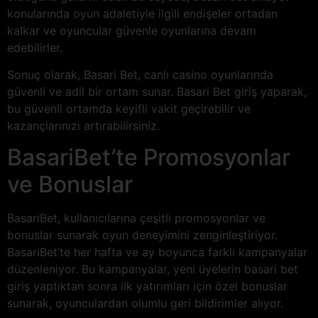
konularında oyun adaletiyle ilgili endişeler ortadan
kalkar ve oyuncular güvenle oyunlarına devam
edebilirler.
Sonuç olarak, Basari Bet, canlı casino oyunlarında
güvenli ve adil bir ortam sunar. Basari Bet giriş yaparak,
bu güvenli ortamda keyifli vakit geçirebilir ve
kazançlarınızı artırabilirsiniz.
BasariBet’te Promosyonlar
ve Bonuslar
BasariBet, kullanıcılarına çeşitli promosyonlar ve
bonuslar sunarak oyun deneyimini zenginleştiriyor.
BasariBet’te her hafta ve ay boyunca farklı kampanyalar
düzenleniyor. Bu kampanyalar, yeni üyelerin basari bet
giriş yaptıktan sonra ilk yatırımları için özel bonuslar
sunarak, oyunculardan olumlu geri bildirimler alıyor.