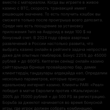
вместе с материалом. Когда вы играете в живое
казино с BTC, скорость транзакций имеет
решающее значение. То есть получить кэшбэк вы
сможете только после проигрыша всего депозита.
Среди них есть поощрение за установку
приложения 1win на Андроид в виде 100 $ на
бонусный счет. В 2024 году сфера азартных
развлечений в России настолько развита, что
выбрать казино онлайн в рейтинге задача непростая
даже для опытных гемблеров. Бонус 225% до 45000
рублей + до 600FS. Көптеген сенімді онлайн казино
сайттарында бірнеше провайдерлер бар, демек
клиенттердің таңдаулары әлдеқайда көп. Определим
несколько параметров, которые присущи
идеальному интернет казино. Клиенты PARI: «Реал»
победит в матче Евролиги против «Жальгириса».
300% до 75000 рублей + до 500 FS за регистрацию.
Борьба за джекпот начинается во время бонусной
игры, где игрок должен собрать комбинацию,