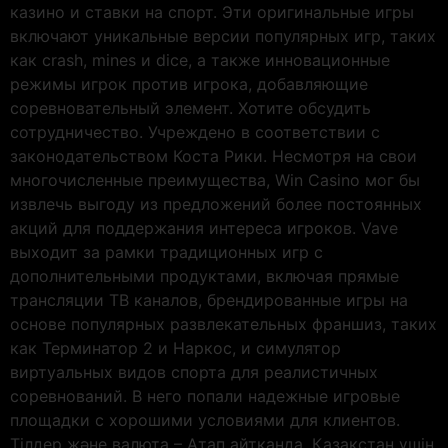
казино и ставки на спорт. Эти оригинальные игры
включают уникальные версии популярных игр, таких
как crash, mines и dice, а также инновационные
режимы игрок против игрока, добавляющие
соревновательный элемент. Хотите обсудить
сотрудничество. Учреждено в соответствии с
законодательством Коста Рики. Несмотря на свои
многочисленные преимущества, Win Casino мог бы
извлечь выгоду из предложений более постоянных
акций для поддержания интереса игроков. Vave
выходит за рамки традиционных игр с
дополнительными продуктами, включая прямые
трансляции ТВ каналов, брендированные игры на
основе популярных развлекательных франшиз, таких
как Терминатор 2 и Наркос, и симулятор
виртуальных видов спорта для реалистичных
соревнований. В него попали надежные игровые
площадки с хорошими условиями для клиентов.
Тілдер және валюта – Атап айтқанда, Қазақстан үшін