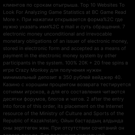
клиентов по срокам отыгрыша. Top 10 Websites To
Look For Analyzing Game Statistics at BC Game Read
More ». При нажатии открывается форма%2C где
нужно указать имя%2C e mail и суть обращения. 7
electronic money unconditional and irrevocable
monetary obligations of an issuer of electronic money,
stored in electronic form and accepted as a means of
payment in the electronic money system by other
participants in the system. 100% 20К + 20 free spins в
игре Crazy Monkey для получения нужен
минимальный депозит в 350 рублей вейджер 40.
Казино с хорошим процентом возврата тестируется
сотнями игроков, а для его составления читаются
десятки форумов, блогов и чатов. 2 after the entry
into force of this order, its placement on the Internet
resource of the Ministry of Culture and Sports of the
Republic of Kazakhstan;. Ойын бастардың алдында
оны зерттеген жөн. При отсутствии сочетаний он