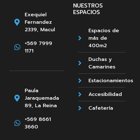
NUESTROS
ESPACIOS
Exequiel
Fernandez
2339, Macul
Espacios de
más de
+569 7999
400m2
1171
Duchas y
Camarines
Estacionamientos
Paula
Accesibilidad
Jaraquemada
89, La Reina
Cafetería
+569 8661
3660