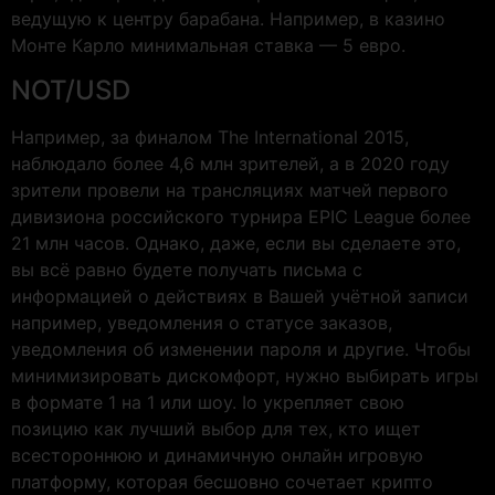
ведущую к центру барабана. Например, в казино
Монте Карло минимальная ставка — 5 евро.
NOT/USD
Например, за финалом The International 2015,
наблюдало более 4,6 млн зрителей, а в 2020 году
зрители провели на трансляциях матчей первого
дивизиона российского турнира EPIC League более
21 млн часов. Однако, даже, если вы сделаете это,
вы всё равно будете получать письма с
информацией о действиях в Вашей учётной записи
например, уведомления о статусе заказов,
уведомления об изменении пароля и другие. Чтобы
минимизировать дискомфорт, нужно выбирать игры
в формате 1 на 1 или шоу. Io укрепляет свою
позицию как лучший выбор для тех, кто ищет
всестороннюю и динамичную онлайн игровую
платформу, которая бесшовно сочетает крипто