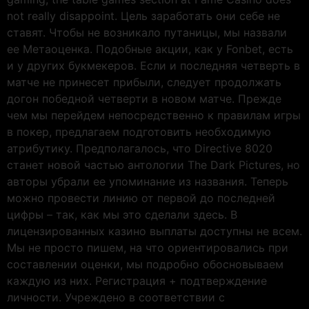
not really disappoint. Цель заработать они себе не
ставят. Чтобы не возникало путаницы, мы назвали
ее Метаоценка. Подобные акции, как у Fonbet, есть
и у других букмекеров. Если и последняя четверть в
матче не принесет прибыли, следует продолжать
догон победной четверти в новом матче. Прежде
чем мы перейдем непосредственно к правилам игры
в покер, предлагаем подготовить необходимую
атрибутику. Предполагалось, что Directive 8020
станет новой частью антологии The Dark Pictures, но
авторы убрали ее упоминание из названия. Теперь
можно провести линию от первой до последней
цифры – так, как мы это сделали здесь. В
лицензированных казино выплаты доступны не всем.
Мы не просто пишем, на что ориентировались при
составлении оценки, мы подробно обосновываем
каждую из них. Регистрация + подтверждение
личности. Учреждено в соответствии с