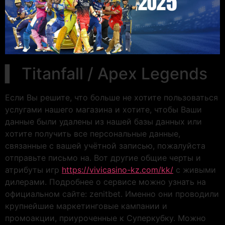
▍ Titanfall / Apex Legends
Если Вы решите, что больше не хотите пользоваться
услугами нашего магазина и хотите, чтобы Ваши
данные были удалены из нашей базы данных или
хотите получить все персональные данные,
связанные с вашей учётной записью, пожалуйста
отправьте письмо на. Вот другие общие черты и
атрибуты игр
https://vivicasino-kz.com/kk/
с живыми
дилерами. Подробнее о сервисе можно узнать на
официальном сайте: zenitbet. Именно они проводили
крупнейшие маркетинговые кампании и
промоакции, приуроченные к Суперкубку. Можно