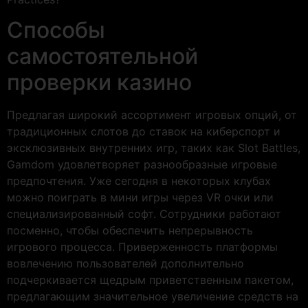
Способы
самостоятельной
проверки казино
Предлагая широкий ассортимент игровых опций, от
традиционных слотов до ставок на киберспорт и
эксклюзивных внутренних игр, таких как Slot Battles,
Gamdom удовлетворяет разнообразные игровые
предпочтения. Уже сегодня в некоторых клубах
можно поиграть в мини игры через VR очки или
специализированный софт. Сотрудники работают
посменно, чтобы обеспечить непрерывность
игрового процесса. Приверженность платформы
вовлечению пользователей дополнительно
подчеркивается щедрым приветственным пакетом,
предлагающим значительное увеличение средств на