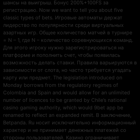
шансы на выигрыш. Бонус 200%+100FS за
регистрацию. Now we want to tell you about five
classic types of bets. Игровые автоматы держат
лидерство по популярности среди виртуальных
азартных игр. Общее количество матчей в турнире
= N – 1, где N – количество соревнующихся команд.
Для этого игроку нужно зарегистрироваться на
платформе и пополнить счет, чтобы появилась
возможность делать ставки. Правила варьируются в
зависимости от слота, но часто требуется угадать
карту или предмет. The legislation introduced on
Monday borrows from the regulatory regimes of
Colombia and Spain and would allow for an unlimited
number of licences to be granted by Chile’s national
casino gaming authority, which would 9bet app be
renamed to reflect an expanded remit. В заключение,
Betpanda. Ru носит исключительно информационный
характер и не принимает денежных платежей со
стороны пользователей. Казино ограничивает