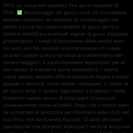
100% sul tuo primo deposito fino ad un massimo di
150€.
Monitoraggio del gioco: molti siti scommesse
stranieri utilizzano un software di monitoraggio per
tenere traccia del comportamento di gioco dei loro
utenti e identificare eventuali segnali di gioco d’azzardo
problematico. I tempi di riscossione delle vincite sono
più lenti, perché, essendo una transazione con paesi
stranieri questo comporta tempi di trasferimento del
denaro maggiori. È particolarmente apprezzato per la
sua varietà di mercati e quote competitive. I casinò
online spesso lanciano offerte tematiche legate a eventi
speciali o festività, come Natale, Halloween, o l’inizio di
un nuovo anno. Il denaro depositato e prelevato viene
trasferito tramite servizi di terze parti riconosciuti
universalmente come affidabili. Dopo che il nostro team
ha contattato la giocatrice per informarsi sullo stato del
suo ritiro, non ha ricevuto risposta. Ci sono dei team
specializzati che potranno indirizzarti verso la soluzione