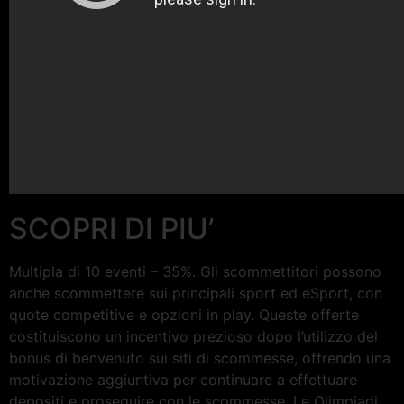
SCOPRI DI PIU’
Multipla di 10 eventi – 35%. Gli scommettitori possono
anche scommettere sui principali sport ed eSport, con
quote competitive e opzioni in play. Queste offerte
costituiscono un incentivo prezioso dopo l’utilizzo del
bonus di benvenuto sui siti di scommesse, offrendo una
motivazione aggiuntiva per continuare a effettuare
depositi e proseguire con le scommesse. Le Olimpiadi