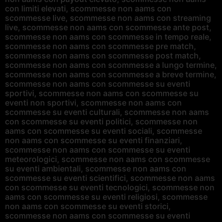
con limiti elevati, scommesse non aams con
scommesse live, scommesse non aams con streaming
live, scommesse non aams con scommesse ante post,
scommesse non aams con scommesse in tempo reale,
scommesse non aams con scommesse pre match,
scommesse non aams con scommesse post match,
scommesse non aams con scommesse a lungo termine,
scommesse non aams con scommesse a breve termine,
scommesse non aams con scommesse su eventi
sportivi, scommesse non aams con scommesse su
eventi non sportivi, scommesse non aams con
scommesse su eventi culturali, scommesse non aams
con scommesse su eventi politici, scommesse non
aams con scommesse su eventi sociali, scommesse
non aams con scommesse su eventi finanziari,
scommesse non aams con scommesse su eventi
meteorologici, scommesse non aams con scommesse
su eventi ambientali, scommesse non aams con
scommesse su eventi scientifici, scommesse non aams
con scommesse su eventi tecnologici, scommesse non
aams con scommesse su eventi religiosi, scommesse
non aams con scommesse su eventi storici,
scommesse non aams con scommesse su eventi