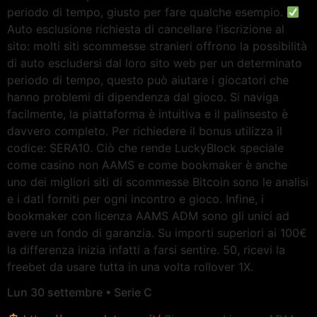
periodo di tempo, giusto per fare qualche esempio.
Auto esclusione richiesta di cancellare l’iscrizione al
sito: molti siti scommesse stranieri offrono la possibilità
di auto escludersi dal loro sito web per un determinato
periodo di tempo, questo può aiutare i giocatori che
hanno problemi di dipendenza dal gioco. Si naviga
facilmente, la piattaforma è intuitiva e il palinsesto è
davvero completo. Per richiedere il bonus utilizza il
codice: SERA10. Ciò che rende LuckyBlock speciale
come casino non AAMS e come bookmaker è anche
uno dei migliori siti di scommesse Bitcoin sono le analisi
e i dati forniti per ogni incontro e gioco. Infine, i
bookmaker con licenza AAMS ADM sono gli unici ad
avere un fondo di garanzia. Su importi superiori ai 100€
la differenza inizia infatti a farsi sentire. 50, ricevi la
freebet da usare tutta in una volta rollover 1X.
Lun 30 settembre • Serie C