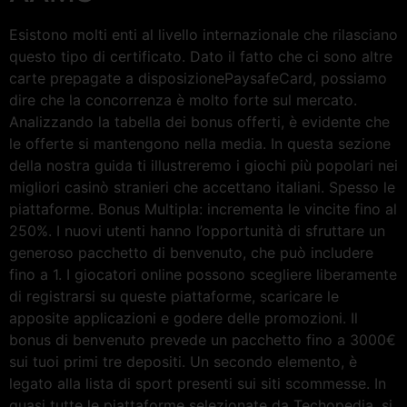
Esistono molti enti al livello internazionale che rilasciano
questo tipo di certificato. Dato il fatto che ci sono altre
carte prepagate a disposizionePaysafeCard, possiamo
dire che la concorrenza è molto forte sul mercato.
Analizzando la tabella dei bonus offerti, è evidente che
le offerte si mantengono nella media. In questa sezione
della nostra guida ti illustreremo i giochi più popolari nei
migliori casinò stranieri che accettano italiani. Spesso le
piattaforme. Bonus Multipla: incrementa le vincite fino al
250%. I nuovi utenti hanno l’opportunità di sfruttare un
generoso pacchetto di benvenuto, che può includere
fino a 1. I giocatori online possono scegliere liberamente
di registrarsi su queste piattaforme, scaricare le
apposite applicazioni e godere delle promozioni. Il
bonus di benvenuto prevede un pacchetto fino a 3000€
sui tuoi primi tre depositi. Un secondo elemento, è
legato alla lista di sport presenti sui siti scommesse. In
quasi tutte le piattaforme selezionate da Techopedia, si