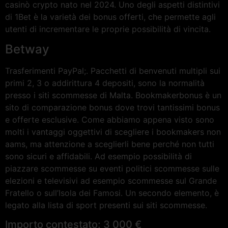
casinò crypto nato nel 2024. Uno degli aspetti distintivi
di 1Bet è la varietà dei bonus offerti, che permette agli
utenti di incrementare le proprie possibilità di vincita.
Betway
Trasferimenti PayPal;. Pacchetti di benvenuti multipli sui
primi 2, 3 o addirittura 4 depositi, sono la normalità
presso i siti scommesse di Malta. Bookmakerbonus è un
sito di comparazione bonus dove trovi tantissimi bonus
e offerte esclusive. Come abbiamo appena visto sono
molti i vantaggi oggettivi di scegliere i bookmakers non
aams, ma attenzione a sceglierli bene perché non tutti
sono sicuri e affidabili. Ad esempio possibilità di
piazzare scommesse su eventi politici scommesse sulle
elezioni e televisivi ad esempio scommesse sul Grande
Fratello o sull’Isola dei Famosi. Un secondo elemento, è
legato alla lista di sport presenti sui siti scommesse.
Importo contestato: 3 000 €