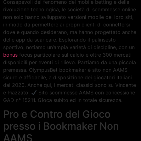
Consapevoli del fenomeno del mobile betting e della
rivoluzione tecnologica, le società di scommesse online
non solo hanno sviluppato versioni mobile dei loro siti,
in modo da permettere ai propri clienti di connettersi
dove e quando desiderano, ma hanno progettato anche
delle app da scaricare. Esplorando il palinsesto
sportivo, notiamo un’ampia varietà di discipline, con un
bonus
focus particolare sul calcio e oltre 300 mercati
disponibili per eventi di rilievo. Partiamo da una piccola
premessa. OlympusBet bookmaker è sito non AAMS
sicuro e affidabile, a disposizione dei giocatori italiani
dal 2020. Anche qui, i mercati classici sono su Vincente
e Piazzato.
Sito scommesse AAMS con concessione
GAD n° 15211. Gioca subito ed in totale sicurezza.
Pro e Contro del Gioco
presso i Bookmaker Non
AAMS