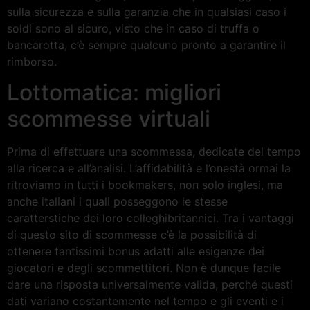
sulla sicurezza e sulla garanzia che in qualsiasi caso i
soldi sono al sicuro, visto che in caso di truffa o
bancarotta, c’è sempre qualcuno pronto a garantire il
rimborso.
Lottomatica: migliori
scommesse virtuali
Prima di effettuare una scommessa, dedicate del tempo
alla ricerca e all’analisi. L’affidabilità e l’onestà ormai la
ritroviamo in tutti i bookmakers, non solo inglesi, ma
anche italiani i quali posseggono le stesse
caratterstiche dei loro colleghibritannici. Tra i vantaggi
di questo sito di scommesse c’è la possibilità di
ottenere tantissimi bonus adatti alle esigenze dei
giocatori e degli scommettitori. Non è dunque facile
dare una risposta universalmente valida, perché questi
dati variano costantemente nel tempo e gli eventi e i