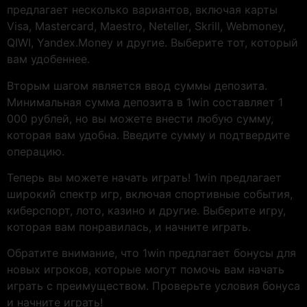
предлагает несколько вариантов, включая карты
Visa, Mastercard, Maestro, Neteller, Skrill, Webmoney,
QIWI, Yandex.Money и другие. Выберите тот, который
вам удобеннее.
Вторым шагом является ввод суммы депозита.
Минимальная сумма депозита в 1win составляет 1
000 рублей, но вы можете внести любую сумму,
которая вам удобна. Введите сумму и подтвердите
операцию.
Теперь вы можете начать играть! 1win предлагает
широкий спектр игр, включая спортивные события,
киберспорт, лото, казино и другие. Выберите игру,
которая вам понравилась, и начните играть.
Обратите внимание, что 1win предлагает бонусы для
новых игроков, которые могут помочь вам начать
играть с преимуществом. Проверьте условия бонуса
и начните играть!