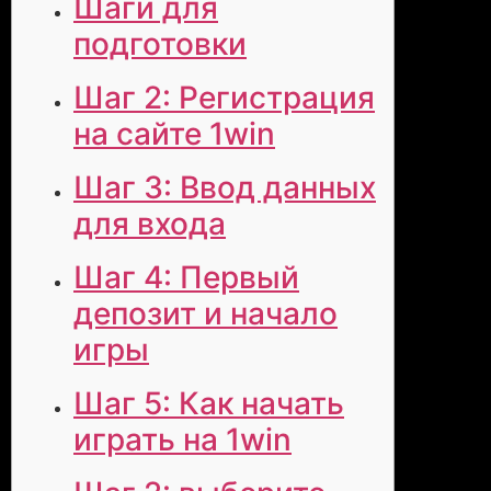
Шаги для
подготовки
Шаг 2: Регистрация
на сайте 1win
Шаг 3: Ввод данных
для входа
Шаг 4: Первый
депозит и начало
игры
Шаг 5: Как начать
играть на 1win