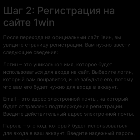
Шаг 2: Регистрация на
сайте 1win
После перехода на официальный сайт 1вин, вы
увидите страницу регистрации. Вам нужно ввести
следующие сведения:
Логин – это уникальное имя, которое будет
использоваться для входа на сайт. Выберите логин,
который вам понравится, и не забудьте его, потому
что вам его будет нужно для входа в аккаунт.
Email – это адрес электронной почты, на который
будет отправлено подтверждение регистрации.
Введите действительный адрес электронной почты.
Пароль – это код, который будет использоваться
для входа в ваш аккаунт. Введите надежный пароль,