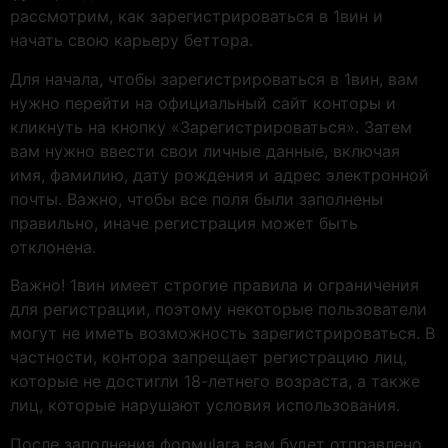
рассмотрим, как зарегистрироваться в 1вин и
начать свою карьеру беттора.
Для начала, чтобы зарегистрироваться в 1вин, вам
нужно перейти на официальный сайт конторы и
кликнуть на кнопку «Зарегистрироваться». Затем
вам нужно ввести свои личные данные, включая
имя, фамилию, дату рождения и адрес электронной
почты. Важно, чтобы все поля были заполнены
правильно, иначе регистрация может быть
отклонена.
Важно! 1вин имеет строгие правила и ограничения
для регистрации, поэтому некоторые пользователи
могут не иметь возможность зарегистрироваться. В
частности, контора запрещает регистрацию лиц,
которые не достигли 18-летнего возраста, а также
лиц, которые нарушают условия использования.
После заполнения формularа вам будет отправлено