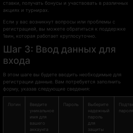
ставки, получать бонусы и участвовать в различных
акциях и турнирах.
Если у вас возникнут вопросы или проблемы с
регистрацией, вы можете обратиться к поддержке
1вин, которая работает круглосуточно.
Шаг 3: Ввод данных для
входа
В этом шаге вы будете вводить необходимые для
регистрации данные. Вам потребуется заполнить
форму, указав следующие сведения:
Логин
Введите
Пароль
Выберите
Подтв
уникальное
надежный
парол
имя для
пароль
вашего
для
аккаунта
защиты