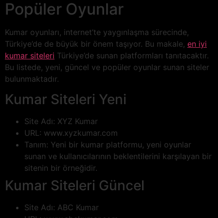
Popüler Oyunlar
Kumar oyunları, internet’te yaygınlaşma sürecinde,
Türkiye’de de büyük bir önem taşıyor. Bu makale,
en iyi
kumar siteleri
Türkiye’de sunan platformları tanıtacaktır.
Bu listede, yeni, güncel ve popüler oyunlar sunan siteler
bulunmaktadır.
Kumar Siteleri Yeni
Site Adı: XYZ Kumar
URL: www.xyzkumar.com
Tanım: Yeni bir kumar platformu, yeni oyunlar
sunan ve kullanıcılarının beklentilerini karşılayan bir
sitenin bir örneğidir.
Kumar Siteleri Güncel
Site Adı: ABC Kumar