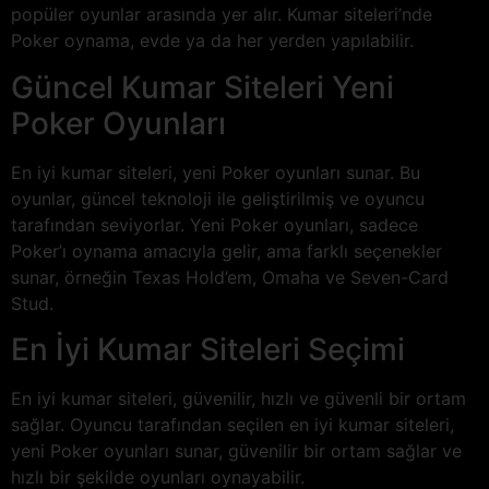
popüler oyunlar arasında yer alır. Kumar siteleri’nde
Poker oynama, evde ya da her yerden yapılabilir.
Güncel Kumar Siteleri Yeni
Poker Oyunları
En iyi kumar siteleri, yeni Poker oyunları sunar. Bu
oyunlar, güncel teknoloji ile geliştirilmiş ve oyuncu
tarafından seviyorlar. Yeni Poker oyunları, sadece
Poker’ı oynama amacıyla gelir, ama farklı seçenekler
sunar, örneğin Texas Hold’em, Omaha ve Seven-Card
Stud.
En İyi Kumar Siteleri Seçimi
En iyi kumar siteleri, güvenilir, hızlı ve güvenli bir ortam
sağlar. Oyuncu tarafından seçilen en iyi kumar siteleri,
yeni Poker oyunları sunar, güvenilir bir ortam sağlar ve
hızlı bir şekilde oyunları oynayabilir.