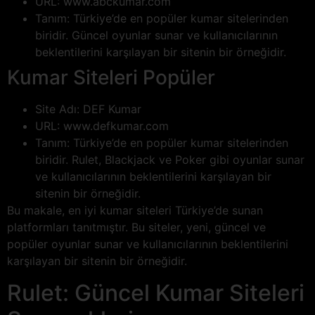
URL: www.abckumar.com
Tanım: Türkiye’de en popüler kumar sitelerinden
biridir. Güncel oyunlar sunar ve kullanıcılarının
beklentilerini karşılayan bir sitenin bir örneğidir.
Kumar Siteleri Popüler
Site Adı: DEF Kumar
URL: www.defkumar.com
Tanım: Türkiye’de en popüler kumar sitelerinden
biridir. Rulet, Blackjack ve Poker gibi oyunlar sunar
ve kullanıcılarının beklentilerini karşılayan bir
sitenin bir örneğidir.
Bu makale, en iyi kumar siteleri Türkiye’de sunan
platformları tanıtmıştır. Bu siteler, yeni, güncel ve
popüler oyunlar sunar ve kullanıcılarının beklentilerini
karşılayan bir sitenin bir örneğidir.
Rulet: Güncel Kumar Siteleri