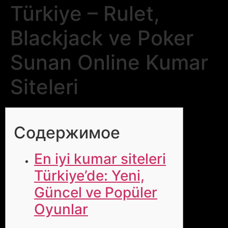
Türkiye – Rulet,
Blackjack ve Poker
Sunan Online Kumar
Siteleri
Содержимое
En iyi kumar siteleri
Türkiye’de: Yeni,
Güncel ve Popüler
Oyunlar