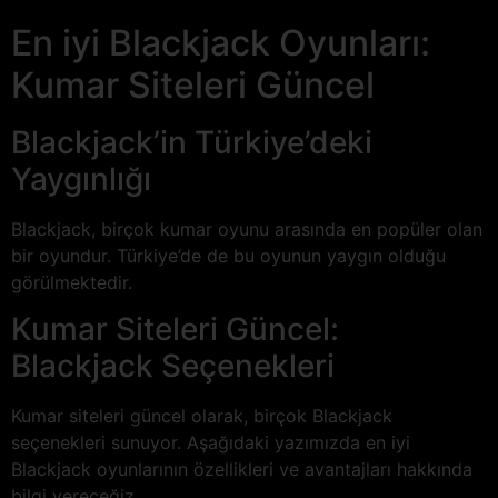
En iyi Blackjack Oyunları:
Kumar Siteleri Güncel
Blackjack’in Türkiye’deki
Yaygınlığı
Blackjack, birçok kumar oyunu arasında en popüler olan
bir oyundur. Türkiye’de de bu oyunun yaygın olduğu
görülmektedir.
Kumar Siteleri Güncel:
Blackjack Seçenekleri
Kumar siteleri güncel olarak, birçok Blackjack
seçenekleri sunuyor. Aşağıdaki yazımızda en iyi
Blackjack oyunlarının özellikleri ve avantajları hakkında
bilgi vereceğiz.