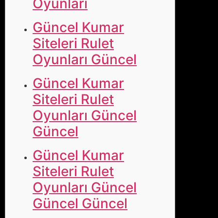
Oyunları
Güncel Kumar
Siteleri Rulet
Oyunları Güncel
Güncel Kumar
Siteleri Rulet
Oyunları Güncel
Güncel
Güncel Kumar
Siteleri Rulet
Oyunları Güncel
Güncel Güncel