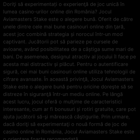
Doriţi să experimentați o experienţă de joc unică în
lumea casino-urilor online din România? Jocul
Aviamasters Stake este o alegere bună. Oferit de către
unele dintre cele mai bune casinouri online din ţară,
acest joc combină strategia și norocul într-un mod
captivant. Jucătorii pot să parieze pe cursele de
avioane, având posibilitatea de a câștiga sume mari de
bani. De asemenea, designul atractiv al jocului îl face pe
acesta mai distractiv și plăcut. Pentru o autentificare
sigură, cei mai buni casinouri online utiliza tehnologii de
cifrare avansate. În această privinţă, Jocul Aviamasters
Stake este o alegere bună pentru oricine doreşte să se
distreze în siguranţă într-un mediu online. Pe lângă
acest lucru, jocul oferă o mulţime de caracteristici
interesante, cum ar fi bonusuri și rotiri gratuite, care pot
ajuta jucătorii să-şi mărească câştigurile. Prin urmare,
dacă doriţi să experimentaţi o nouă formă de joc de
casino online în România, Jocul Aviamasters Stake este
o orientare foarte recomandată.