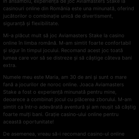
În ansamblu, experiența de joc Aviamasters Stake la
casinouri online din România este una minunată, oferind
jucătorilor o combinație unică de divertisment,
siguranță și flexibilitate.
Mi-a plăcut mult să joc Aviamasters Stake la casino
online în limba română. M-am simtit foarte confortabil
și sigur în timpul jocului. Recomand acest joc toată
lumea care vor să se distreze și să câștige câteva bani
extra.
Numele meu este Maria, am 30 de ani și sunt o mare
fană a jocurilor de noroc online. Joaca Aviamasters
Stake a fost o experiență minunată pentru mine,
deoarece a combinat jocul cu plăcerea zborului. M-am
simtit ca într-o adevărată aventură și am reușit să câștig
foarte mulți bani. Grație casino-ului online pentru
această oportunitate!
De asemenea, vreau să-i recomand casino-ul online