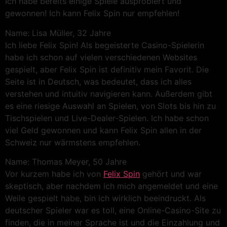
Ich habe bereits einige Spiele ausprobiert und
gewonnen! Ich kann Felix Spin nur empfehlen!
Name: Lisa Müller, 32 Jahre
Ich liebe Felix Spin! Als begeisterte Casino-Spielerin
habe ich schon auf vielen verschiedenen Websites
gespielt, aber Felix Spin ist definitiv mein Favorit. Die
Seite ist in Deutsch, was bedeutet, dass ich alles
verstehen und intuitiv navigieren kann. Außerdem gibt
es eine riesige Auswahl an Spielen, von Slots bis hin zu
Tischspielen und Live-Dealer-Spielen. Ich habe schon
viel Geld gewonnen und kann Felix Spin allen in der
Schweiz nur wärmstens empfehlen.
Name: Thomas Meyer, 50 Jahre
Vor kurzem habe ich von
Felix Spin
gehört und war
skeptisch, aber nachdem ich mich angemeldet und eine
Weile gespielt habe, bin ich wirklich beeindruckt. Als
deutscher Spieler war es toll, eine Online-Casino-Site zu
finden, die in meiner Sprache ist und die Einzahlung und