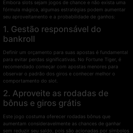
Embora slots sejam jogos de chance e não exista uma
fórmula mágica, algumas estratégias podem aumentar
seu aproveitamento e a probabilidade de ganhos:
1. Gestão responsável do
bankroll
Definir um orçamento para suas apostas é fundamental
para evitar perdas significativas. No Fortune Tiger, é
recomendado começar com apostas menores para
observar o padrão dos giros e conhecer melhor o
comportamento do slot.
2. Aproveite as rodadas de
bônus e giros grátis
Este jogo costuma oferecer rodadas bônus que
aumentam consideravelmente as chances de ganhar
sem reduzir seu saldo, pois são acionadas por símbolos