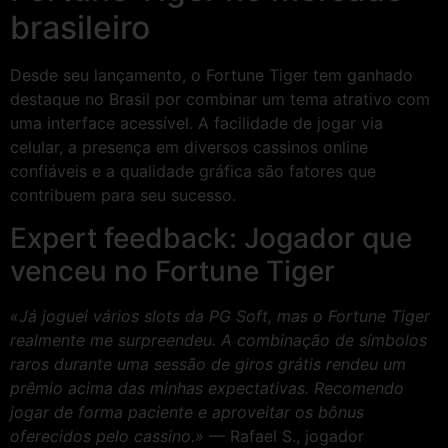
brasileiro
Desde seu lançamento, o Fortune Tiger tem ganhado
destaque no Brasil por combinar um tema atrativo com
uma interface acessível. A facilidade de jogar via
celular, a presença em diversos cassinos online
confiáveis e a qualidade gráfica são fatores que
contribuem para seu sucesso.
Expert feedback: Jogador que
venceu no Fortune Tiger
«Já joguei vários slots da PG Soft, mas o Fortune Tiger
realmente me surpreendeu. A combinação de símbolos
raros durante uma sessão de giros grátis rendeu um
prêmio acima das minhas expectativas. Recomendo
jogar de forma paciente e aproveitar os bônus
oferecidos pelo cassino.»
— Rafael S., jogador