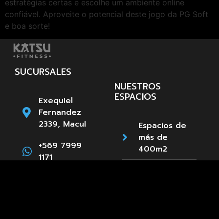
estratégias certas e escolhe um ambiente online
confiável. Aproveite o potencial deste jogo da PG Soft
e boa sorte!
SUCURSALES
NUESTROS
ESPACIOS
Exequiel
Fernandez
2339, Macul
Espacios de
más de
+569 7999
400m2
1171
Duchas y
Camarines
Estacionamientos