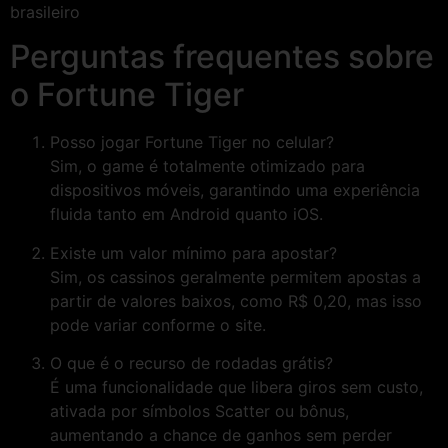
brasileiro
Perguntas frequentes sobre
o Fortune Tiger
Posso jogar Fortune Tiger no celular?
Sim, o game é totalmente otimizado para
dispositivos móveis, garantindo uma experiência
fluida tanto em Android quanto iOS.
Existe um valor mínimo para apostar?
Sim, os cassinos geralmente permitem apostas a
partir de valores baixos, como R$ 0,20, mas isso
pode variar conforme o site.
O que é o recurso de rodadas grátis?
É uma funcionalidade que libera giros sem custo,
ativada por símbolos Scatter ou bônus,
aumentando a chance de ganhos sem perder