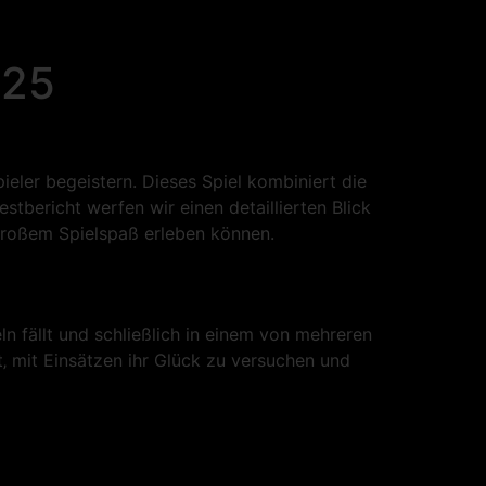
025
eler begeistern. Dieses Spiel kombiniert die
stbericht werfen wir einen detaillierten Blick
großem Spielspaß erleben können.
n fällt und schließlich in einem von mehreren
‚ mit Einsätzen ihr Glück zu versuchen und