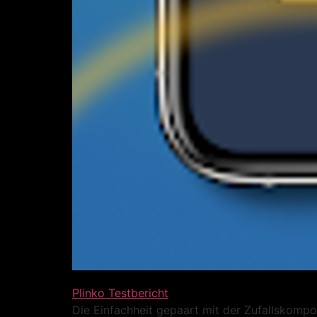
Plinko Testbericht
Die Einfachheit gepaart mit der Zufallskompon