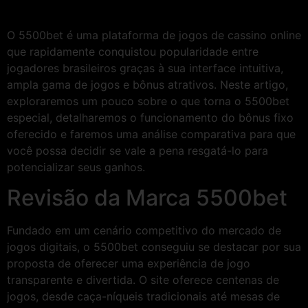
O 5500bet é uma plataforma de jogos de cassino online
que rapidamente conquistou popularidade entre
jogadores brasileiros graças à sua interface intuitiva,
ampla gama de jogos e bônus atrativos. Neste artigo,
exploraremos um pouco sobre o que torna o 5500bet
especial, detalharemos o funcionamento do bônus fixo
oferecido e faremos uma análise comparativa para que
você possa decidir se vale a pena resgatá-lo para
potencializar seus ganhos.
Revisão da Marca 5500bet
Fundado em um cenário competitivo do mercado de
jogos digitais, o 5500bet conseguiu se destacar por sua
proposta de oferecer uma experiência de jogo
transparente e divertida. O site oferece centenas de
jogos, desde caça-níqueis tradicionais até mesas de