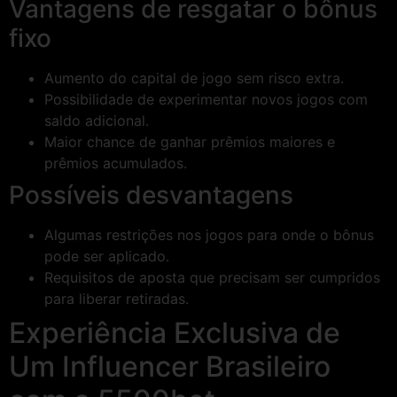
Vantagens de resgatar o bônus
fixo
Aumento do capital de jogo sem risco extra.
Possibilidade de experimentar novos jogos com
saldo adicional.
Maior chance de ganhar prêmios maiores e
prêmios acumulados.
Possíveis desvantagens
Algumas restrições nos jogos para onde o bônus
pode ser aplicado.
Requisitos de aposta que precisam ser cumpridos
para liberar retiradas.
Experiência Exclusiva de
Um Influencer Brasileiro