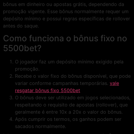
bônus em dinheiro ou apostas grátis, dependendo da
promoção vigente. Esse bônus normalmente requer um
depósito mínimo e possui regras específicas de rollover
antes do saque.
Como funciona o bônus fixo no
5500bet?
O jogador faz um depósito mínimo exigido pela
promoção.
Recebe o valor fixo do bônus disponível, que pode
variar conforme campanhas temporárias.
vale
resgatar bônus fixo 5500bet
O bônus deve ser utilizado em jogos selecionados,
respeitando o requisito de apostas (rollover), que
geralmente é entre 10x a 20x o valor do bônus.
Após cumprir os termos, os ganhos podem ser
sacados normalmente.