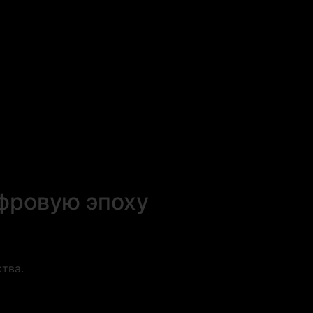
фровую эпоху
тва.