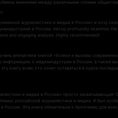
 обмена мнениями между различными слоями общества
т.
ременной журналистики и медиа в России» и хочу сказа
аиндустрией в России. Автор profoundly examines the lat
sive and engaging analysis. Highly recommended!
очень впечатлена книгой «Успехи и вызовы современно
ю информацию о медиаиндустрии в России, а также вы
 эту книгу всем, кто хочет оставаться в курсе послед
налистики и медиа в России» просто захватывающая! 
блемах российской журналистики и медиа. Я был особе
 России. Эта книга обязательна к прочтению для всех