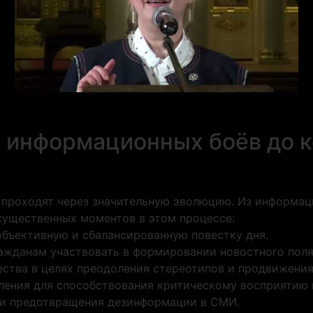
т информационных боёв до 
 проходят через значительную эволюцию. Из информа
существенных моментов в этом процессе:
объективную и сбалансированную повестку дня.
ражданам участвовать в формировании новостного поля
ества в целях преодоления стереотипов и продвижения
еления для способствования критическому восприятию
 и предотвращения дезинформации в СМИ.