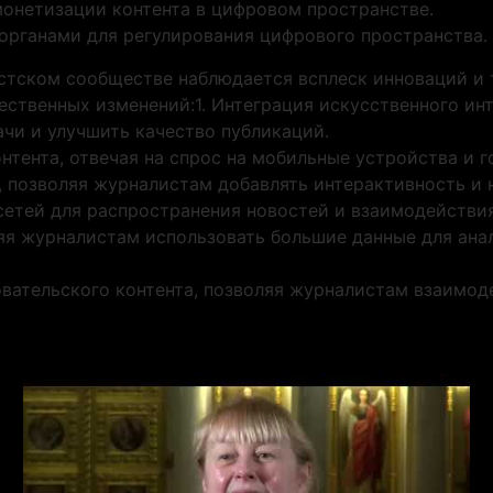
монетизации контента в цифровом пространстве.
органами для регулирования цифрового пространства.
стском сообществе наблюдается всплеск инноваций и
ественных изменений:1. Интеграция искусственного ин
чи и улучшить качество публикаций.
онтента, отвечая на спрос на мобильные устройства и 
ng, позволяя журналистам добавлять интерактивность и 
сетей для распространения новостей и взаимодействия
ляя журналистам использовать большие данные для ана
овательского контента, позволяя журналистам взаимод