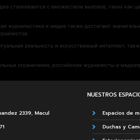
диа сталкиваются с множеством вызовов, таких как це
кая журналистика и медиа также достигают значитель
урналистов.
ртуальная реальность и искусственный интеллект, так
тельные ограничения, российские журналисты и медиа
NUESTROS ESPACI
nandez 2339, Macul
Espacios de 
71
Duchas y Cam