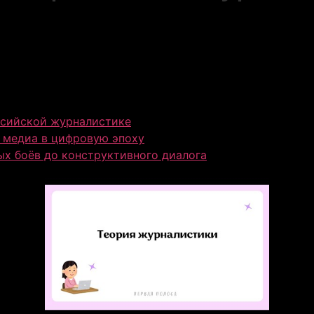
ссийской журналистике
 медиа в цифровую эпоху
х боёв до конструктивного диалога