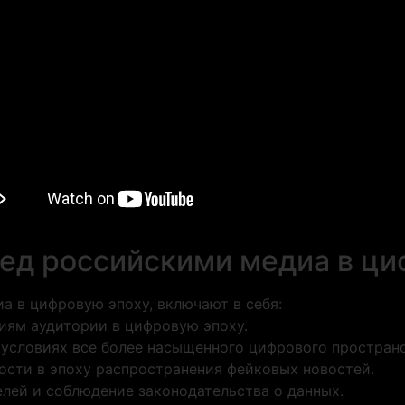
ед российскими медиа в ци
а в цифровую эпоху, включают в себя:
иям аудитории в цифровую эпоху.
 условиях все более насыщенного цифрового пространс
ости в эпоху распространения фейковых новостей.
лей и соблюдение законодательства о данных.