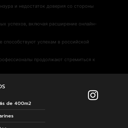
нзура и недостаток доверия со стороны
ных успехов, включая расширение онлайн-
же способствуют успехам в российской
профессионалы продолжают стремиться к
OS
más de 400m2
arines