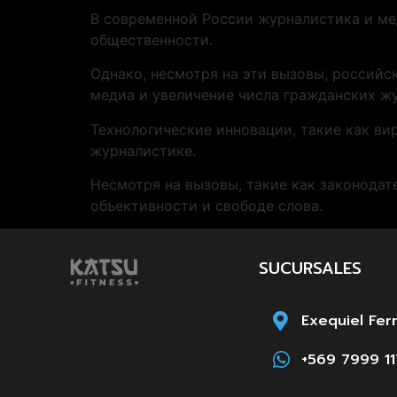
В современной России журналистика и ме
общественности.
Однако, несмотря на эти вызовы, российс
медиа и увеличение числа гражданских ж
Технологические инновации, такие как ви
журналистике.
Несмотря на вызовы, такие как законода
объективности и свободе слова.
SUCURSALES
Exequiel Fer
+569 7999 11