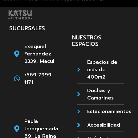
SUCURSALES
NUESTROS
ESPACIOS
Exequiel
Fernandez
2339, Macul
Espacios de
más de
+569 7999
400m2
1171
Duchas y
Camarines
Estacionamientos
Paula
Accesibilidad
Jaraquemada
89, La Reina