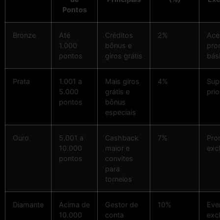
Pontos
Bronze
Até
Créditos
2%
Ace
1.000
bônus e
pro
pontos
giros grátis
bás
Prata
1.001 a
Mais giros
4%
Sup
5.000
grátis e
prio
pontos
bônus
especiais
Ouro
5.001 a
Cashback
7%
Pro
10.000
maior e
exc
pontos
convites
para
torneios
Diamante
Acima de
Gestor de
10%
Eve
10.000
conta
exc