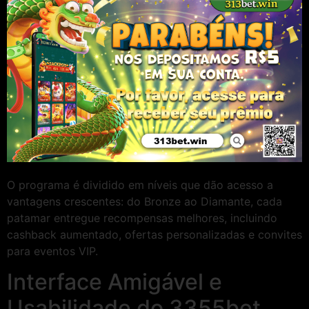
O programa é dividido em níveis que dão acesso a
vantagens crescentes: do Bronze ao Diamante, cada
patamar entregue recompensas melhores, incluindo
cashback aumentado, ofertas personalizadas e convites
para eventos VIP.
Interface Amigável e
Usabilidade do 3355bet