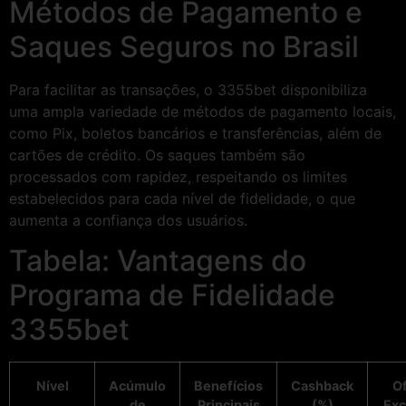
Métodos de Pagamento e
Saques Seguros no Brasil
Para facilitar as transações, o 3355bet disponibiliza
uma ampla variedade de métodos de pagamento locais,
como Pix, boletos bancários e transferências, além de
cartões de crédito. Os saques também são
processados com rapidez, respeitando os limites
estabelecidos para cada nível de fidelidade, o que
aumenta a confiança dos usuários.
Tabela: Vantagens do
Programa de Fidelidade
3355bet
Nível
Acúmulo
Benefícios
Cashback
O
de
Principais
(%)
Exc