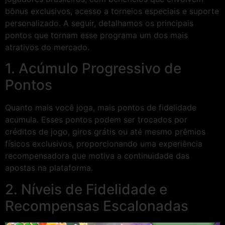
bônus exclusivos, acesso a torneios especiais e suporte
personalizado. A seguir, detalhamos os principais
pontos que tornam esse programa um dos mais
atrativos do mercado.
1. Acúmulo Progressivo de
Pontos
Quanto mais você joga, mais pontos de fidelidade
acumula. Esses pontos podem ser trocados por
créditos de jogo, giros grátis ou até mesmo prêmios
físicos exclusivos, proporcionando uma experiência
recompensadora que motiva a continuidade das
apostas na plataforma.
2. Níveis de Fidelidade e
Recompensas Escalonadas