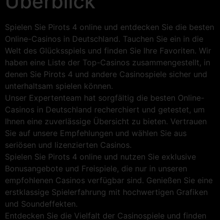
Überblick
Spielen Sie Pirots 4 online und entdecken Sie die besten
Online-Casinos in Deutschland. Tauchen Sie ein in die
Welt des Glücksspiels und finden Sie Ihre Favoriten. Wir
haben eine Liste der Top-Casinos zusammengestellt, in
denen Sie Pirots 4 und andere Casinospiele sicher und
unterhaltsam spielen können.
Unser Expertenteam hat sorgfältig die besten Online-
Casinos in Deutschland recherchiert und getestet, um
Ihnen eine zuverlässige Übersicht zu bieten. Vertrauen
Sie auf unsere Empfehlungen und wählen Sie aus
seriösen und lizenzierten Casinos.
Spielen Sie Pirots 4 online und nutzen Sie exklusive
Bonusangebote und Freispiele, die nur in unseren
empfohlenen Casinos verfügbar sind. Genießen Sie eine
erstklassige Spielerfahrung mit hochwertigen Grafiken
und Soundeffekten.
Entdecken Sie die Vielfalt der Casinospiele und finden