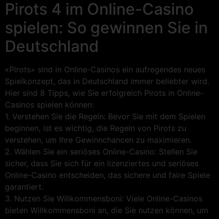
Pirots 4 im Online-Casino
spielen: So gewinnen Sie in
Deutschland
«Pirots» sind in Online-Casinos ein aufregendes neues
Spielkonzept, das in Deutschland immer beliebter wird.
Hier sind 8 Tipps, wie Sie erfolgreich Pirots in Online-
Casinos spielen können:
1. Verstehen Sie die Regeln: Bevor Sie mit dem Spielen
beginnen, ist es wichtig, die Regeln von Pirots zu
verstehen, um Ihre Gewinnchancen zu maximieren.
2. Wählen Sie ein seriöses Online-Casino: Stellen Sie
sicher, dass Sie sich für ein lizenziertes und seriöses
Online-Casino entscheiden, das sichere und faire Spiele
garantiert.
3. Nutzen Sie Willkommensboni: Viele Online-Casinos
bieten Willkommensboni an, die Sie nutzen können, um