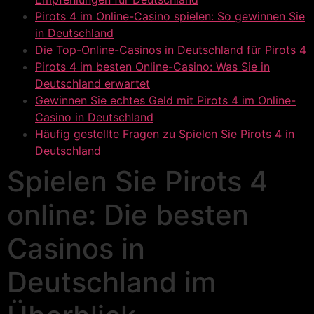
Pirots 4 im Online-Casino spielen: So gewinnen Sie
in Deutschland
Die Top-Online-Casinos in Deutschland für Pirots 4
Pirots 4 im besten Online-Casino: Was Sie in
Deutschland erwartet
Gewinnen Sie echtes Geld mit Pirots 4 im Online-
Casino in Deutschland
Häufig gestellte Fragen zu Spielen Sie Pirots 4 in
Deutschland
Spielen Sie Pirots 4
online: Die besten
Casinos in
Deutschland im