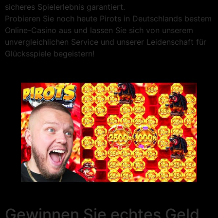
sicheres Spielerlebnis garantiert.
Probieren Sie noch heute Pirots in Deutschlands bestem
Online-Casino aus und lassen Sie sich von unserem
unvergleichlichen Service und unserer Leidenschaft für
Glücksspiele begeistern!
Gewinnen Sie echtes Geld