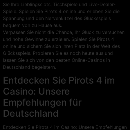
Sie Ihre Lieblingsslots, Tischspiele und Live-Dealer-
Spiele. Spielen Sie Pirots 4 online und erleben Sie die
Spannung und den Nervenkitzel des Glücksspiels
bequem von zu Hause aus.
Verpassen Sie nicht die Chance, Ihr Glück zu versuchen
und hohe Gewinne zu erzielen. Spielen Sie Pirots 4
online und sichern Sie sich Ihren Platz in der Welt des
Glücksspiels. Probieren Sie es noch heute aus und
lassen Sie sich von den besten Online-Casinos in
Deutschland begeistern.
Entdecken Sie Pirots 4 im
Casino: Unsere
Empfehlungen für
Deutschland
Entdecken Sie Pirots 4 im Casino: Unsere Empfehlungen