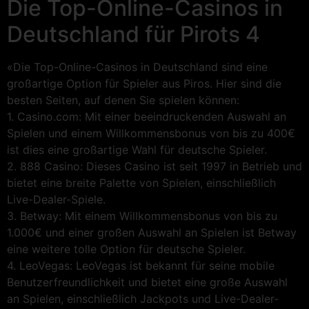
Die Top-Online-Casinos in
Deutschland für Pirots 4
«Die Top-Online-Casinos in Deutschland sind eine
großartige Option für Spieler aus Piros. Hier sind die
besten Seiten, auf denen Sie spielen können:
1. Casino.com: Mit einer beeindruckenden Auswahl an
Spielen und einem Willkommensbonus von bis zu 400€
ist dies eine großartige Wahl für deutsche Spieler.
2. 888 Casino: Dieses Casino ist seit 1997 in Betrieb und
bietet eine breite Palette von Spielen, einschließlich
Live-Dealer-Spiele.
3. Betway: Mit einem Willkommensbonus von bis zu
1.000€ und einer großen Auswahl an Spielen ist Betway
eine weitere tolle Option für deutsche Spieler.
4. LeoVegas: LeoVegas ist bekannt für seine mobile
Benutzerfreundlichkeit und bietet eine große Auswahl
an Spielen, einschließlich Jackpots und Live-Dealer-