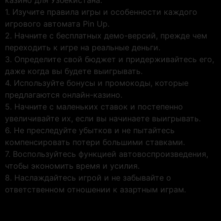
1. Изучите правила игры и особенности каждого
игрового автомата Pin Up.
2. Начните с бесплатных демо-версий, прежде чем
переходить к игре на реальные деньги.
3. Определите свой бюджет и придерживайтесь его,
даже когда вы будете выигрывать.
4. Используйте бонусы и промокоды, которые
предлагаются онлайн-казино.
5. Начните с маленьких ставок и постепенно
увеличивайте их, если вы начинаете выигрывать.
6. Не преследуйте убытков и не пытайтесь
компенсировать потери большими ставками.
7. Воспользуйтесь функцией автовоспроизведения,
чтобы экономить время и усилия.
8. Наслаждайтесь игрой и не забывайте о
ответственном отношении к азартным играм.