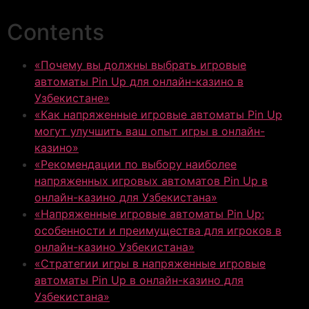
Contents
«Почему вы должны выбрать игровые
автоматы Pin Up для онлайн-казино в
Узбекистане»
«Как напряженные игровые автоматы Pin Up
могут улучшить ваш опыт игры в онлайн-
казино»
«Рекомендации по выбору наиболее
напряженных игровых автоматов Pin Up в
онлайн-казино для Узбекистана»
«Напряженные игровые автоматы Pin Up:
особенности и преимущества для игроков в
онлайн-казино Узбекистана»
«Стратегии игры в напряженные игровые
автоматы Pin Up в онлайн-казино для
Узбекистана»