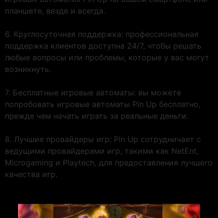
планшете, везде и всегда.
6. Круглосуточная поддержка: профессиональная
поддержка клиентов доступна 24/7, чтобы решать
любые вопросы или проблемы, которые у вас могут
возникнуть.
7. Бесплатные игровые автоматы: вы можете
попробовать игровые автоматы Pin Up бесплатно,
прежде чем начать играть за реальные деньги.
8. Лучшие провайдеры игр: Pin Up сотрудничает с
ведущими провайдерами игр, такими как NetEnt,
Microgaming и Playtech, для предоставления лучшего
качества игр.