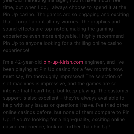
year-old marketing manager, I don’t have much free
time, but when I do, I always choose to spend it at the
Pin Up casino. The games are so engaging and exciting
that I forget about all my worries. The graphics and
sound effects are top-notch, making the gaming
experience even more enjoyable. I highly recommend
Pin Up to anyone looking for a thrilling online casino
experience!
I’m a 42-year-old
pin-up-kirish.com
engineer, and I’ve
been playing at Pin Up casino for a few months now. I
must say, I’m thoroughly impressed! The selection of
slot machines is impressive, and the games are so
intense that I can’t help but keep playing. The customer
support is also excellent – they’re always available to
help with any issues or questions I have. I’ve tried other
online casinos before, but none of them compare to Pin
Up. If you’re looking for a high-quality, exciting online
casino experience, look no further than Pin Up!