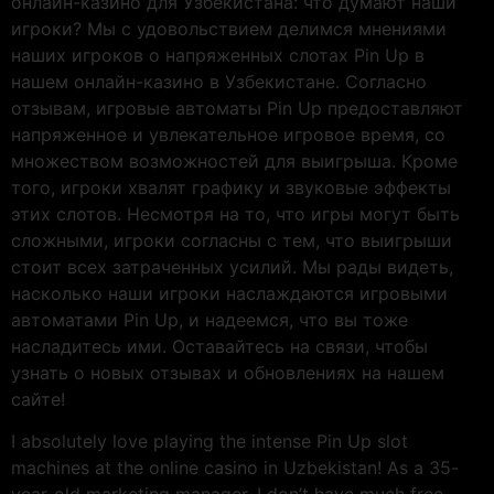
онлайн-казино для Узбекистана: что думают наши
игроки? Мы с удовольствием делимся мнениями
наших игроков о напряженных слотах Pin Up в
нашем онлайн-казино в Узбекистане. Согласно
отзывам, игровые автоматы Pin Up предоставляют
напряженное и увлекательное игровое время, со
множеством возможностей для выигрыша. Кроме
того, игроки хвалят графику и звуковые эффекты
этих слотов. Несмотря на то, что игры могут быть
сложными, игроки согласны с тем, что выигрыши
стоит всех затраченных усилий. Мы рады видеть,
насколько наши игроки наслаждаются игровыми
автоматами Pin Up, и надеемся, что вы тоже
насладитесь ими. Оставайтесь на связи, чтобы
узнать о новых отзывах и обновлениях на нашем
сайте!
I absolutely love playing the intense Pin Up slot
machines at the online casino in Uzbekistan! As a 35-