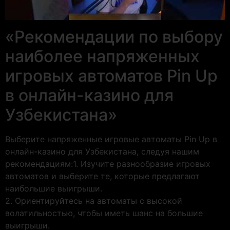
«Рекомендации по выбору
наиболее напряженных
игровых автоматов Pin Up
в онлайн-казино для
Узбекистана»
Выберите напряженные игровые автоматы Pin Up в
онлайн-казино для Узбекистана, следуя нашим
рекомендациям:1. Изучите разнообразие игровых
автоматов и выберите те, которые предлагают
наибольшие выигрыши.
2. Ориентируйтесь на автоматы с высокой
волатильностью, чтобы иметь шанс на большие
выигрыши.