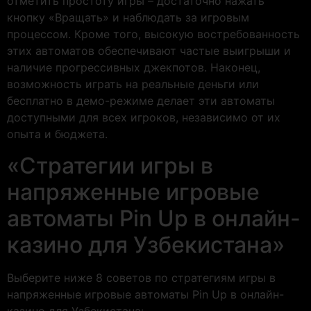
отметить простоту игры – достаточно нажать
кнопку «Вращать» и наблюдать за игровым
процессом. Кроме того, высокую востребованность
этих автоматов обеспечивают частые выигрыши и
наличие прогрессивных джекпотов. Наконец,
возможность играть на реальные деньги или
бесплатно в демо-режиме делает эти автоматы
доступными для всех игроков, независимо от их
опыта и бюджета.
«Стратегии игры в
напряженные игровые
автоматы Pin Up в онлайн-
казино для Узбекистана»
Выберите ниже 8 советов по стратегиям игры в
напряженные игровые автоматы Pin Up в онлайн-
казино для Узбекистана: