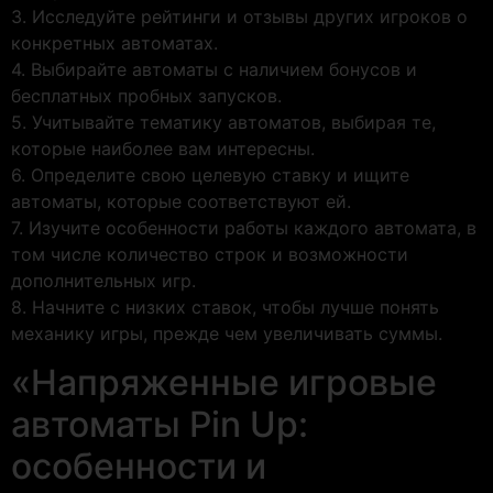
3. Исследуйте рейтинги и отзывы других игроков о
конкретных автоматах.
4. Выбирайте автоматы с наличием бонусов и
бесплатных пробных запусков.
5. Учитывайте тематику автоматов, выбирая те,
которые наиболее вам интересны.
6. Определите свою целевую ставку и ищите
автоматы, которые соответствуют ей.
7. Изучите особенности работы каждого автомата, в
том числе количество строк и возможности
дополнительных игр.
8. Начните с низких ставок, чтобы лучше понять
механику игры, прежде чем увеличивать суммы.
«Напряженные игровые
автоматы Pin Up:
особенности и