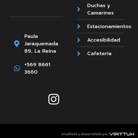
Duchas y
Camarines
Estacionamientos
Paula
Accesibilidad
Jaraquemada
89, La Reina
Cafetería
+569 8661
3660
Diseñado y desarrollado por