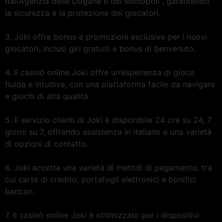
dall’Agenzia delle Dogane e dei Monopoli , garantendo
la sicurezza e la protezione dei giocatori.
3. Joki offre bonus e promozioni esclusive per i nuovi
giocatori, inclusi giri gratuiti e bonus di benvenuto.
4. Il casinò online Joki offre un’esperienza di gioco
fluida e intuitiva, con una piattaforma facile da navigare
e giochi di alta qualità.
5. Il servizio clienti di Joki è disponibile 24 ore su 24, 7
giorni su 7, offrendo assistenza in italiano e una varietà
di opzioni di contatto.
6. Joki accetta una varietà di metodi di pagamento, tra
cui carte di credito, portafogli elettronici e bonifici
bancari.
7. Il casinò online Joki è ottimizzato per i dispositivi