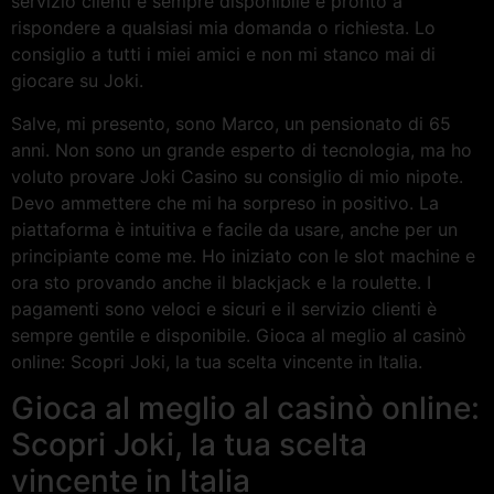
servizio clienti è sempre disponibile e pronto a
rispondere a qualsiasi mia domanda o richiesta. Lo
consiglio a tutti i miei amici e non mi stanco mai di
giocare su Joki.
Salve, mi presento, sono Marco, un pensionato di 65
anni. Non sono un grande esperto di tecnologia, ma ho
voluto provare Joki Casino su consiglio di mio nipote.
Devo ammettere che mi ha sorpreso in positivo. La
piattaforma è intuitiva e facile da usare, anche per un
principiante come me. Ho iniziato con le slot machine e
ora sto provando anche il blackjack e la roulette. I
pagamenti sono veloci e sicuri e il servizio clienti è
sempre gentile e disponibile. Gioca al meglio al casinò
online: Scopri Joki, la tua scelta vincente in Italia.
Gioca al meglio al casinò online:
Scopri Joki, la tua scelta
vincente in Italia