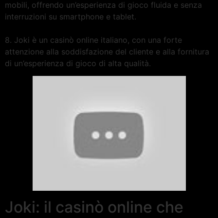
mobili, offrendo un’esperienza di gioco fluida e senza
interruzioni su smartphone e tablet.
8. Joki è un casinò online italiano, con una forte
attenzione alla soddisfazione del cliente e alla fornitura
di un’esperienza di gioco di alta qualità.
Joki: il casinò online che