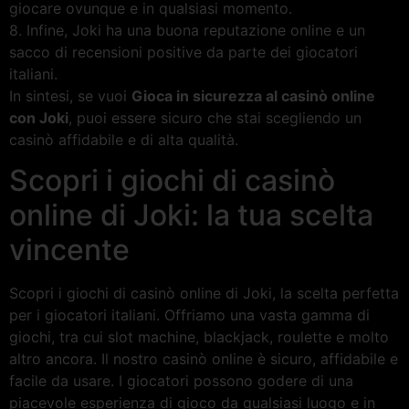
giocare ovunque e in qualsiasi momento.
8. Infine, Joki ha una buona reputazione online e un
sacco di recensioni positive da parte dei giocatori
italiani.
In sintesi, se vuoi
Gioca in sicurezza al casinò online
con Joki
, puoi essere sicuro che stai scegliendo un
casinò affidabile e di alta qualità.
Scopri i giochi di casinò
online di Joki: la tua scelta
vincente
Scopri i giochi di casinò online di Joki, la scelta perfetta
per i giocatori italiani. Offriamo una vasta gamma di
giochi, tra cui slot machine, blackjack, roulette e molto
altro ancora. Il nostro casinò online è sicuro, affidabile e
facile da usare. I giocatori possono godere di una
piacevole esperienza di gioco da qualsiasi luogo e in