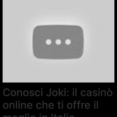
Conosci Joki: il casinò
online che ti offre il