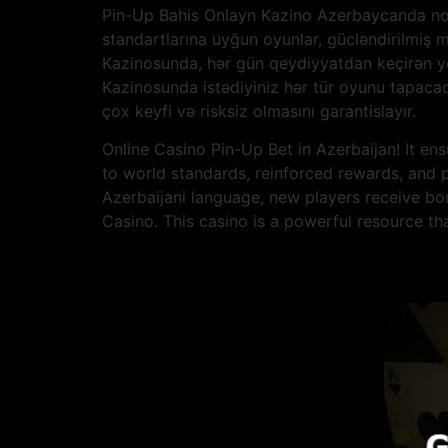
Pin-Up Bahis Onlayn Kazino Azerbaycanda novbe
standartlarına uyğun oyunlar, gücləndirilmiş 
Kazinosunda, hər gün qeydiyyatdan keçirən yen
Kazinosunda istədiyiniz hər tür oyunu tapacaq
çox keyfi və risksiz olmasını garantislayır.
Online Casino Pin-Up Bet in Azerbaijan! It en
to world standards, reinforced rewards, and p
Azerbaijani language, new players receive bon
Casino. This casino is a powerful resource th