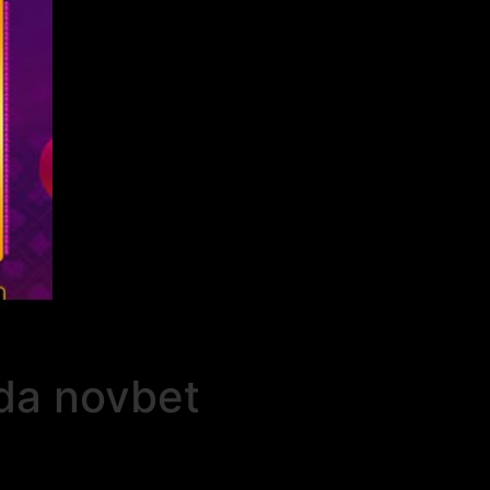
da novbet