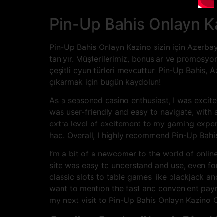
Pin-Up Bahis Onlayn K
Pin-Up Bahis Onlayn Kazino sizin için Azerb
tanıyır. Müşterilerimiz, bonuslar ve promosyon
çeşitli oyun türleri mevcuttur. Pin-Up Bahis, Az
çıkarmak için bugün kaydolun!
As a seasoned casino enthusiast, I was excit
was user-friendly and easy to navigate, with 
extra level of excitement to my gaming exper
had. Overall, I highly recommend Pin-Up Bahi
I’m a bit of a newcomer to the world of onlin
site was easy to understand and use, even fo
classic slots to table games like blackjack a
want to mention the fast and convenient pay
my next visit to Pin-Up Bahis Onlayn Kazino