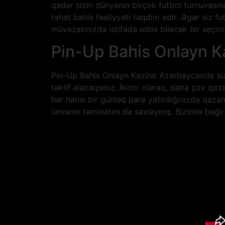
qədər sizin dünyanın birçok futbol turnuvasın
rahat bahis fəaliyyəti təqdim edir. Əgər siz fut
müvazatınızda istifadə edilə biləcək bir seçim
Pin-Up Bahis Onlayn Ka
Pin-Up Bahis Onlayn Kazino Azerbaycanda sizin
təklif alacaqsınız. İkinci olaraq, daha çox q
hər hansı bir günləq para yatırdığınızda qazanç 
ünvanın təminatını da saxlayırıq. Bizimlə ba