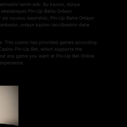
etməsini təmin edir. Bu kazino, dünya
li destəkleyən Pin-Up Bahis Onlayn
 siz oyuncu isəyirsiniz, Pin-Up Bahis Onlayn
 mənbədur, onlayn kazino təcrübəsinin daha
ers. This casino has provided games according
 Casino Pin-Up Bet, which supports the
 find any game you want at Pin-Up Bet Online
 experience.