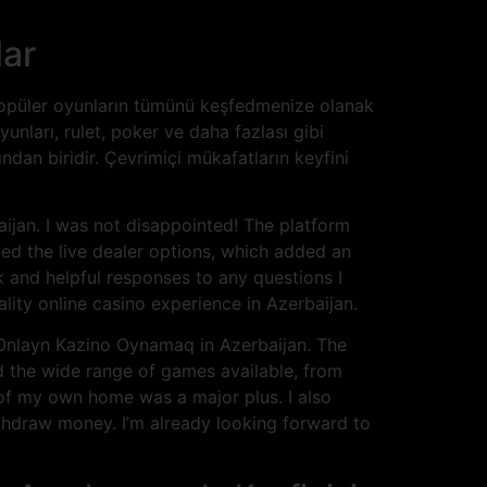
lar
popüler oyunların tümünü keşfedmenize olanak
unları, rulet, poker ve daha fazlası gibi
ından biridir. Çevrimiçi mükafatların keyfini
ijan. I was not disappointed! The platform
yed the live dealer options, which added an
 and helpful responses to any questions I
ity online casino experience in Azerbaijan.
 Onlayn Kazino Oynamaq in Azerbaijan. The
d the wide range of games available, from
t of my own home was a major plus. I also
thdraw money. I’m already looking forward to