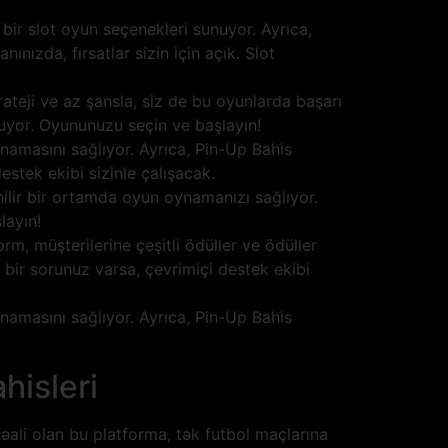
bir slot oyun seçenekleri sunuyor. Ayrıca,
nızda, fırsatlar sizin için açık. Slot
rateji ve az şansla, siz de bu oyunlarda başarı
nuyor. Oyununuzu seçin ve başlayın!
namasını sağlıyor. Ayrıca, Pin-Up Bahis
stek ekibi sizinle çalışacak.
nilir bir ortamda oyun oynamanızı sağlıyor.
layın!
rm, müşterilerine çeşitli ödüller ve ödüller
bir sorunuz varsa, çevrimiçi destek ekibi
namasını sağlıyor. Ayrıca, Pin-Up Bahis
hisleri
əali olan bu platforma, tək futbol maçlarına