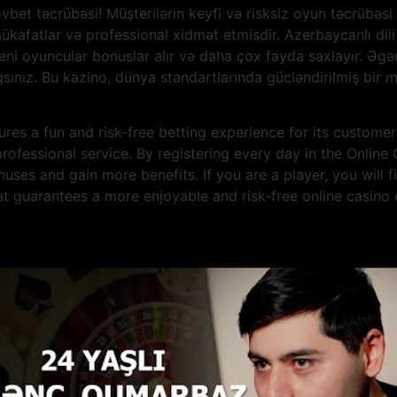
t təcrübəsi! Müşterilərin keyfi və risksiz oyun təcrübəsi 
mükafatlar və professional xidmət etmisdir. Azerbaycanlı di
i oyuncular bonuslar alır və daha çox fayda saxlayır. Əgər
sınız. Bu kazino, dünya standartlarında gücləndirilmiş bir
sures a fun and risk-free betting experience for its custom
rofessional service. By registering every day in the Online
uses and gain more benefits. If you are a player, you will
at guarantees a more enjoyable and risk-free online casino