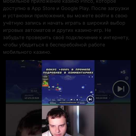
мобильное приложение казино Pinco, которое
доступно в App Store и Google Play. После загрузки
и установки приложения, вы можете войти в свою
учётную запись и начать играть в широкий выбор
игровых автоматов и других казино-игр. Не
забудьте проверить своё подключение к интернету,
чтобы убедиться в бесперебойной работе
мобильного казино.