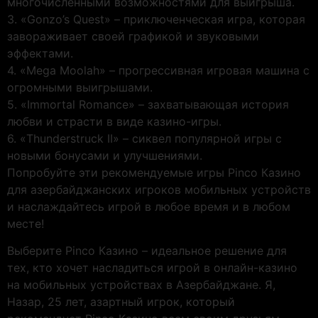
многочисленными возможностями для выигрыша.
3. «Gonzo’s Quest» – приключенческая игра, которая
завораживает своей графикой и звуковыми
эффектами.
4. «Mega Moolah» – прогрессивная игровая машина с
огромными выигрышами.
5. «Immortal Romance» – захватывающая история
любви и страсти в виде казино-игры.
6. «Thunderstruck II» – сиквел популярной игры с
новыми бонусами и улучшениями.
Попробуйте эти рекомендуемые игры Pinco Казино
для азербайджанских игроков мобильных устройств
и наслаждайтесь игрой в любое время и в любом
месте!
Выберите Pinco Казино – идеальное решение для
тех, кто хочет насладиться игрой в онлайн-казино
на мобильных устройствах в Азербайджане. Я,
Назар, 25 лет, азартный игрок, который