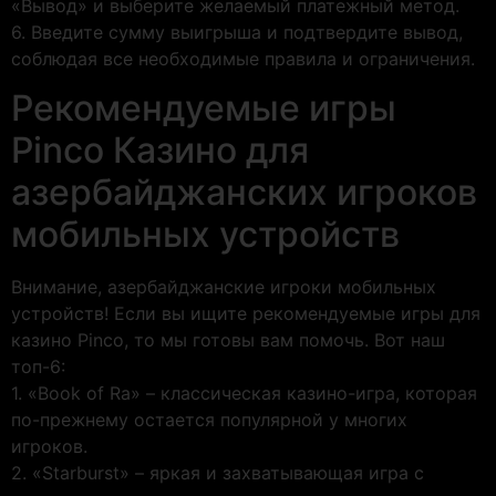
«Вывод» и выберите желаемый платежный метод.
6. Введите сумму выигрыша и подтвердите вывод,
соблюдая все необходимые правила и ограничения.
Рекомендуемые игры
Pinco Казино для
азербайджанских игроков
мобильных устройств
Внимание, азербайджанские игроки мобильных
устройств! Если вы ищите рекомендуемые игры для
казино Pinco, то мы готовы вам помочь. Вот наш
топ-6:
1. «Book of Ra» – классическая казино-игра, которая
по-прежнему остается популярной у многих
игроков.
2. «Starburst» – яркая и захватывающая игра с