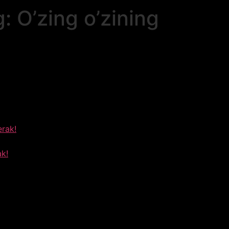
: O’zing o’zining
erak!
ak!