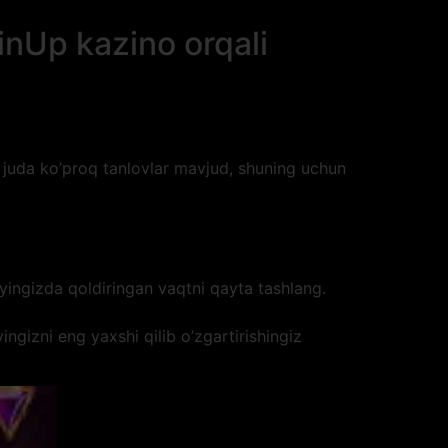
inUp kazino orqali
zda juda ko’proq tanlovlar mavjud, shuning uchun
oyingizda qoldiringan vaqtni qayta tashlang.
ingizni eng yaxshi qilib o’zgartirishingiz