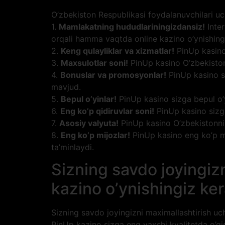
O’zbekiston Respublikasi foydalanuvchilari u
1.
Mamlakatning hududlariningizdansiz!
Inter
orqali hamma vaqtda online kazino o’ynishin
2.
Keng qulayliklar va xizmatlar!
PinUp kasino 
3.
Maxsulotlar soni!
PinUp kasino O’zbekistonn
4.
Bonuslar va promosyonlar!
PinUp kasino si
mavjud.
5.
Bepul o’yinlar!
PinUp kasino sizga bepul o’y
6.
Eng ko’p qidiruvlar soni!
PinUp kasino sizga
7.
Asosiy valyuta!
PinUp kasino O’zbekistonning
8.
Eng ko’p mijozlar!
PinUp kasino eng ko’p mi
ta’minlaydi.
Sizning savdo joyingiz
kazino o’ynishingiz ker
Sizning savdo joyingizni maximallashtirish uc
PinUp kazino sizga eng yaxshi kvalitetda o’q