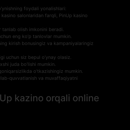
ynishning foydali yonalishlari:
n kasino salonlaridan farqli, PinUp kasino
 tanlab olish imkonini beradi.
 uchun eng ko’p tanlovlar mumkin.
ing kirish bonusingiz va kampaniyalaringiz
gi uchun siz bepul o’ynay olasiz.
xshi juda bo’lishi mumkin.
 qoniqarsizlikda o’tkazishingiz mumkin.
llab-quvvatlanish va muvaffaqiyatni
Up kazino orqali online