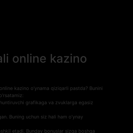
li online kazino
online kazino o’ynama qiziqarli pastda? Bunini
o’rsatamiz:
ushuntiruvchi grafikaga va zvuklarga egasiz
olgan. Buning uchun siz hali ham o’ynay
shkil etadi. Bunday bonuslar sizga boshqa