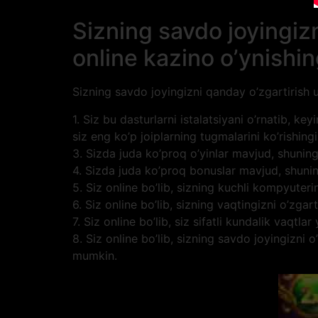
Sizning savdo joyingiz
online kazino o’ynishin
Sizning savdo joyingizni qanday o’zgartirish 
1. Siz bu dasturlarni istalatsiyani o’rnatib, k
siz eng ko’p joiplarning tugmalarini ko’rishin
3. Sizda juda ko’proq o’yinlar mavjud, shunin
4. Sizda juda ko’proq bonuslar mavjud, shunin
5. Siz online bo’lib, sizning kuchli kompyuteri
6. Siz online bo’lib, sizning vaqtingizni o’zg
7. Siz online bo’lib, siz sifatli kundalik vaqtlar
8. Siz online bo’lib, sizning savdo joyingizni 
mumkin.