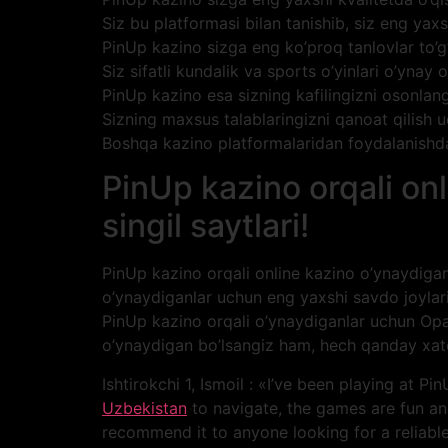
Siz bu platformasi bilan tanishib, siz eng yax
PinUp kazino sizga eng ko’proq tanlovlar to’g’r
Siz sifatli kundalik va sports o’yinlari o’ynay o
PinUp kazino esa sizning kafilingizni osonlang
Sizning maxsus talablaringizni qanoat qilish 
Boshqa kazino platformalaridan foydalanishda
PinUp kazino orqali on
singil saytlari!
PinUp kazino orqali online kazino o’ynaydiganla
o’ynaydiganlar uchun eng yaxshi savdo joylari h
PinUp kazino orqali o’ynaydiganlar uchun Opa-
o’ynaydigan bo’lsangiz ham, hech qanday xatoli
Ishtirokchi 1, Ismoil : «I’ve been playing at 
Uzbekistan
to navigate, the games are fun and
recommend it to anyone looking for a reliabl