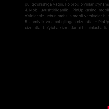
pul qo’shishiga yaqin, ko’proq o’yinlar o’ynama
4. Mobil uyushtirilganlik – PinUp kasino, mobi
o’yinlar siz uchun mahsus mobil versiyalar bila
5. Jamiylik va amal qilingan xizmatlar – PinUp
xizmatlar bo’yicha xizmatlarini ta’minlashadi.