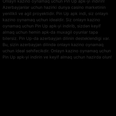
Onlayn kazino oynamaq uchun Pin Up apk-yi indirin!
Azerbayjanlar uchun hazirki dunya casino marketinin
yenilikli ve agil proyektidir. Pin Up apk indi, siz onlayn
kazino oynamaq uchun idealdir. Siz onlayn kazino
oynamaq uchun Pin Up apk-yi indirib, sizdən keyif
almaq uchun hemin apk-da muxagil oyunlar tapa
bilersiz. Pin Up-da azerbayjan dilinin desteklendigi var.
Bu, sizin azerbayjan dilində onlayn kazino oynamaq
uchun ideal sehifecikdir. Onlayn kazino oynamaq uchun
Pin Up apk-yi indirin ve keyif almaq uchun hazirda olun!