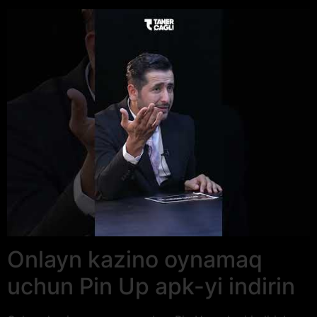
Onlayn kazino oynamaq
uchun Pin Up apk-yi indirin