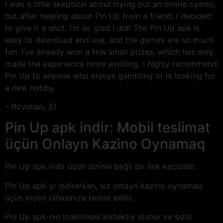
I was a little skeptical about trying out an online casino,
but after hearing about Pin Up from a friend, I decided
to give it a shot. I’m so glad I did! The Pin Up apk is
easy to download and use, and the games are so much
fun. I’ve already won a few small prizes, which has only
made the experience more exciting. I highly recommend
Pin Up to anyone who enjoys gambling or is looking for
a new hobby.
– Rovshan, 31
Pin Up apk indir: Mobil teslimat
üçün Onlayn Kazino Oynamaq
Pin Up apk indir üçün sizinlə bağlı bir link keçididir.
Pin Up apk-yi indirərkən, siz onlayn kazino oynamaq
üçün mobil cihazınıza teslim edilir.
Pin Up apk-nın indirilməsi kollektiv olunur ve sizin