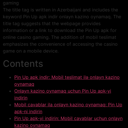
gaming
The title tag is written in Azerbaijani and includes the
keyword Pin Up apk indir onlayn kazino oynamaq. The
title tag suggests that the webpage provides
information or a link to download the Pin Up apk for
online casino gaming. The addition of mobil teslimat
emphasizes the convenience of accessing the casino
game on a mobile device.
Contents
Pin Up apk indir: Mobil teslimat ilə onlayn kazino
oynamaq
Onlayn kazino oynamaq uchun Pin Up apk-yi
indirin
Mobil cavablar ila onlayn kazino oynamaq: Pin Up
apk-ni indirin
Pin Up apk-yi indirin: Mobil cavablar uchun onlayn
kazino oynamaq