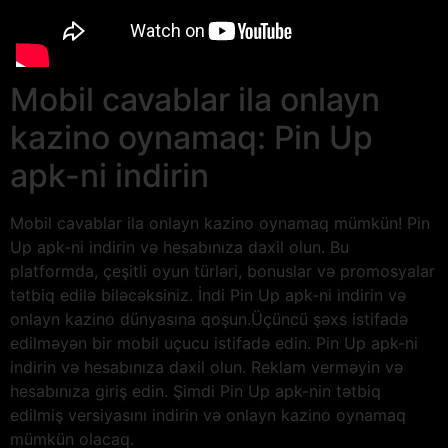
Mobil cavablar ila onlayn
kazino oynamaq: Pin Up
apk-ni indirin
Mobil cavablar ila onlayn kazino oynamaq mümkün! Pin
Up apk-ni indirin və hesabınıza daxil olun. Bu
platformda, çeşitli oyun türləri, bonuslar və promosyalar
tətbiq edilə biləcəksiniz. İndi Pin Up apk-ni indirin və
onlayn kazino dünyasına qoşun.Üçüncü şəxs istifadə
edilməyən bir mobil uçucu istifadə edin. Pin Up apk-ni
indirin və hesabınıza daxil olun. Reklam verməyin və
hesabınıza giriş edin. Şimdi Pin Up apk-nin tətbiq
edilmiş versiyasını indirin və onlayn kazino oynamaq
mümkün olacaq.