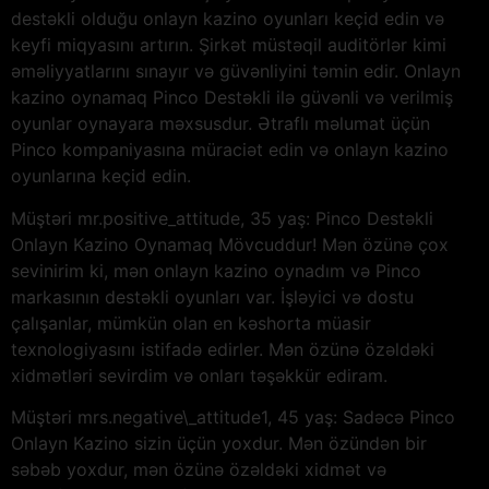
destəkli olduğu onlayn kazino oyunları keçid edin və
keyfi miqyasını artırın. Şirkət müstəqil auditörlər kimi
əməliyyatlarını sınayır və güvənliyini təmin edir. Onlayn
kazino oynamaq Pinco Destəkli ilə güvənli və verilmiş
oyunlar oynayara məxsusdur. Ətraflı məlumat üçün
Pinco kompaniyasına müraciət edin və onlayn kazino
oyunlarına keçid edin.
Müştəri mr.positive_attitude, 35 yaş: Pinco Destəkli
Onlayn Kazino Oynamaq Mövcuddur! Mən özünə çox
sevinirim ki, mən onlayn kazino oynadım və Pinco
markasının destəkli oyunları var. İşləyici və dostu
çalışanlar, mümkün olan en kəshorta müasir
texnologiyasını istifadə edirler. Mən özünə özəldəki
xidmətləri sevirdim və onları təşəkkür ediram.
Müştəri mrs.negative\_attitude1, 45 yaş: Sadəcə Pinco
Onlayn Kazino sizin üçün yoxdur. Mən özündən bir
səbəb yoxdur, mən özünə özəldəki xidmət və