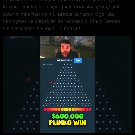
kazino oyunları sizin için güclü bonuslar, çox çeşitli
ödəniş imkanları və mükafatlar sunarlar. Əgər siz
hədiyyələr və sürprizlər ilə razıysanız, Pinco Destəkli
Onlayn Kazino Oyunları ilə tanışın!