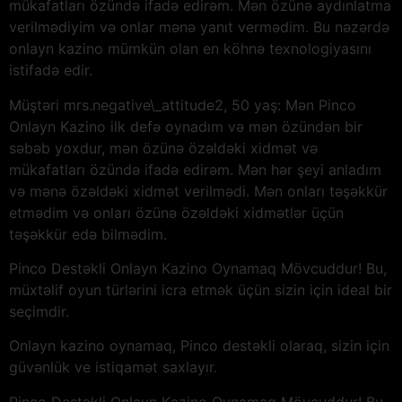
mükafatları özündə ifadə edirəm. Mən özünə aydınlatma
verilmədiyim və onlar mənə yanıt vermədim. Bu nəzərdə
onlayn kazino mümkün olan en köhnə texnologiyasını
istifadə edir.
Müştəri mrs.negative\_attitude2, 50 yaş: Mən Pinco
Onlayn Kazino ilk defə oynadım və mən özündən bir
səbəb yoxdur, mən özünə özəldəki xidmət və
mükafatları özündə ifadə edirəm. Mən hər şeyi anladım
və mənə özəldəki xidmət verilmədi. Mən onları təşəkkür
etmədim və onları özünə özəldəki xidmətlər üçün
təşəkkür edə bilmədim.
Pinco Destəkli Onlayn Kazino Oynamaq Mövcuddur! Bu,
müxtəlif oyun türlərini icra etmək üçün sizin için ideal bir
seçimdir.
Onlayn kazino oynamaq, Pinco destəkli olaraq, sizin için
güvənlük ve istiqamət saxlayır.
Pinco Destəkli Onlayn Kazino Oynamaq Mövcuddur! Bu,