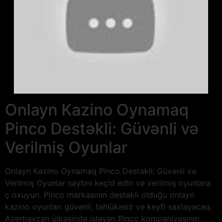
Onlayn Kazino Oynamaq
Pinco Destəkli: Güvənli və
Verilmiş Oyunlar
Onlayn Kazino Oynamaq Pinco Destəkli: Güvənli və
Verilmiş Oyunlar saytını keçid edin və verilmiş oyunlara
ç oxuyun. Pinco markasının destəkli olduğu onlayn
kazino oyunları güvənli, təhlükəsiz və keyfi saxlayacaq.
Azerbaycan ülkəsində işləyən Pinco kompaniyasının