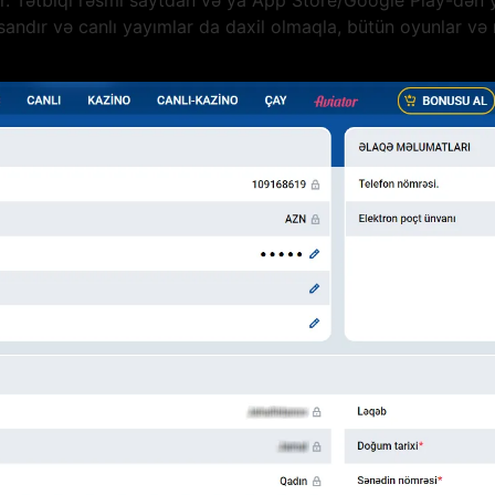
dır və canlı yayımlar da daxil olmaqla, bütün oyunlar və 