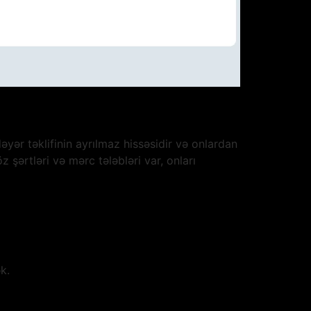
ər təklifinin ayrılmaz hissəsidir və onlardan
şərtləri və mərc tələbləri var, onları
k.