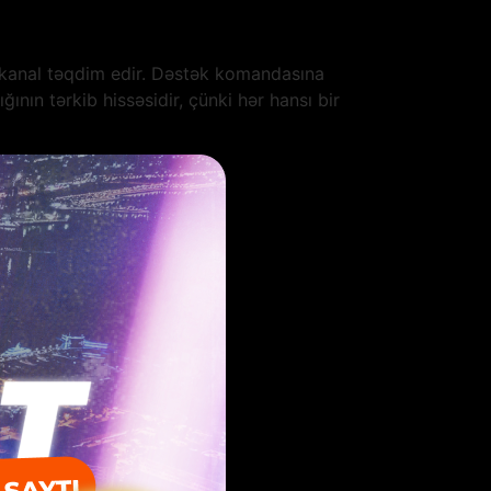
çə kanal təqdim edir. Dəstək komandasına
ının tərkib hissəsidir, çünki hər hansı bir