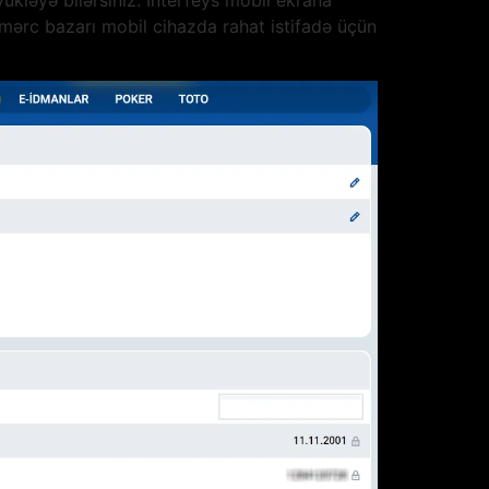
mərc bazarı mobil cihazda rahat istifadə üçün