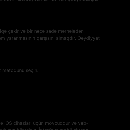
iqə çəkir və bir neçə sadə mərhələdən
lem yaranmasının qarşısını almaqdır. Qeydiyyat
at metodunu seçin.
 də iOS cihazları üçün mövcuddur və veb-
ükləyə bilərsiniz. İnterfeys mobil ekrana