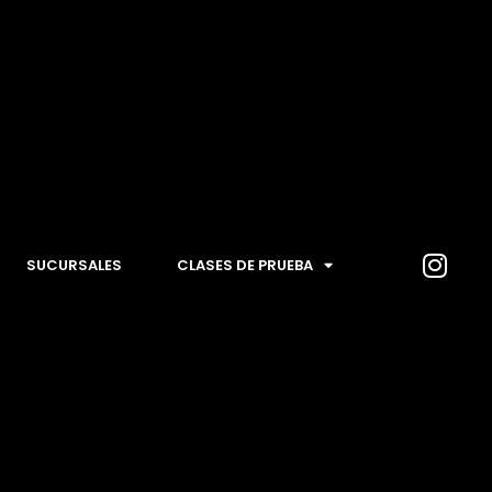
SUCURSALES
CLASES DE PRUEBA