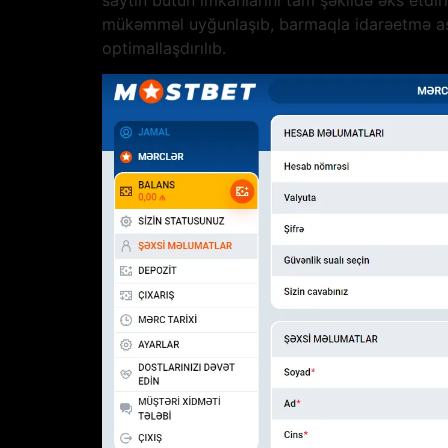
mükəmməl uyğunlaşıb, barmaqla idarəetmə asan
optimallaşdırılıb.