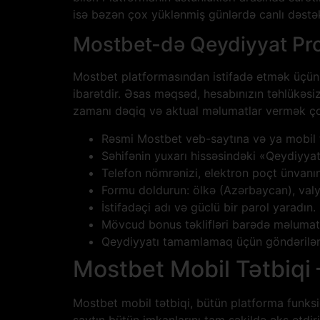
isə bəzən çox yüklənmiş günlərdə canlı dəstə
Mostbet-də Qeydiyyat Pros
Mostbet platformasından istifadə etmək üçün
ibarətdir. Əsas məqsəd, hesabınızın təhlükəsi
zamanı dəqiq və aktual məlumatlar vermək ço
Rəsmi Mostbet veb-saytına və ya mobil t
Səhifənin yuxarı hissəsindəki «Qeydiyya
Telefon nömrənizi, elektron poçt ünvanın
Formu doldurun: ölkə (Azərbaycan), valy
İstifadəçi adı və güclü bir parol yaradın.
Mövcud bonus təklifləri barədə məlumatl
Qeydiyyatı tamamlamaq üçün göndərilən S
Mostbet Mobil Tətbiqi –
Mostbet mobil tətbiqi, bütün platforma funks
saytın bütün imkanlarını tam şəkildə əks etdir