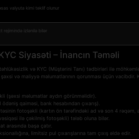
as valyuta kimi təklif olunur
 rejimində izlənilə bilər
KYC Siyasəti – İnancın Təməli
 təhlükəsizlik və KYC (Müştərini Tanı) tədbirləri ilə möhkəml
in şəxsi və maliyyə məlumatlarının qorunması üçün vacibdir
kli (şəxsi məlumatlar aydın görünməlidir).
 ödəniş qaiməsi, bank hesabından çıxarış).
təsinin fotoşəkli (kartın ön tərəfindəki ad və son 4 rəqəm,
əsiqəsi ilə çəkilmiş fotoşəkli) tələb oluna bilər.
t arasında başa çatır.
onallığına, limitsiz pul çıxarışlarına tam çıxış əldə edir.