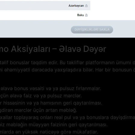
o Aksiyaları – Əlavə Dəyər
f bonuslar təqdim edir. Bu təkliflər platformanın ümumi dəy
əhəmiyyətli dərəcədə yaxşılaşdıra bilər. Hər bir bonusun öz 
əlavə bonus vəsaiti və ya pulsuz fırlanmalar.
çün əlavə faiz və ya pulsuz mərclər.
 hissəsinin və ya hamısının geri qaytarılması.
əşdirən mərclər üçün artan məbləğ.
llar toplayaraq onları real pul və ya bonuslara dəyişdirmə
niz məbləğin müəyyən faizinin geri qaytarılması.
unlarda ən yüksək nəticəyə görə mükafatlar.