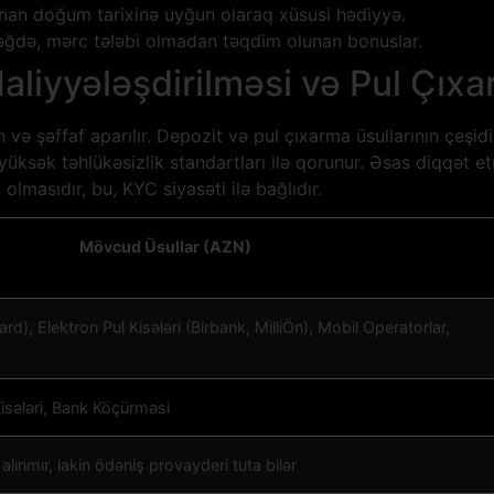
n doğum tarixinə uyğun olaraq xüsusi hədiyyə.
əğdə, mərc tələbi olmadan təqdim olunan bonuslar.
iyyələşdirilməsi və Pul Çıxar
və şəffaf aparılır. Depozit və pul çıxarma üsullarının çeşid
r yüksək təhlükəsizlik standartları ilə qorunur. Əsas diqqət
olmasıdır, bu, KYC siyasəti ilə bağlıdır.
Mövcud Üsullar (AZN)
rd), Elektron Pul Kisələri (Birbank, MilliÖn), Mobil Operatorlar,
Kisələri, Bank Köçürməsi
lınmır, lakin ödəniş provayderi tuta bilər