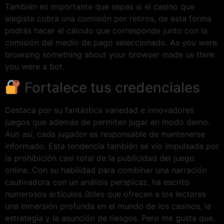
También es importante que sepas si el casino que
elegiste cobra una comisión por retiros, de esta forma
podrás hacer el cálculo que corresponde junto con la
comisión del medio de pago seleccionado. As you were
browsing something about your browser made us think
you were a bot.
Fortalece tus credenciales
Destaca por su fantástica variedad e innovadores
juegos que además de permiten jugar en modo demo.
Aun así, cada jugador es responsable de mantenerse
informado. Esta tendencia también se vio impulsada por
la prohibición casi total de la publicidad del juego
online. Con su habilidad para combinar una narración
cautivadora con un análisis perspicaz, ha escrito
numerosos artículos útiles que ofrecen a los lectores
una inmersión profunda en el mundo de los casinos, la
estrategia y la asunción de riesgos. Pero me gusta que,