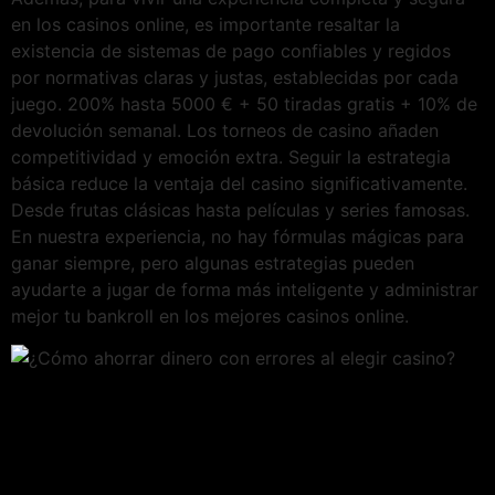
en los casinos online, es importante resaltar la
existencia de sistemas de pago confiables y regidos
por normativas claras y justas, establecidas por cada
juego. 200% hasta 5000 € + 50 tiradas gratis + 10% de
devolución semanal. Los torneos de casino añaden
competitividad y emoción extra. Seguir la estrategia
básica reduce la ventaja del casino significativamente.
Desde frutas clásicas hasta películas y series famosas.
En nuestra experiencia, no hay fórmulas mágicas para
ganar siempre, pero algunas estrategias pueden
ayudarte a jugar de forma más inteligente y administrar
mejor tu bankroll en los mejores casinos online.