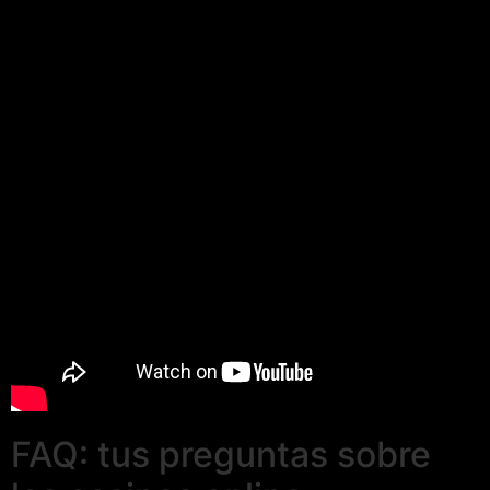
FAQ: tus preguntas sobre