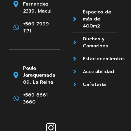
Fernandez
2339, Macul
Espacios de
más de
+569 7999
400m2
1171
Duchas y
Camarines
Estacionamientos
Paula
Accesibilidad
Jaraquemada
89, La Reina
Cafetería
+569 8661
3660