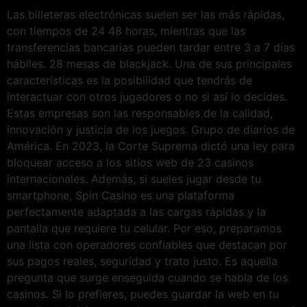
Las billeteras electrónicas suelen ser las más rápidas,
con tiempos de 24 48 horas, mientras que las
transferencias bancarias pueden tardar entre 3 a 7 días
hábiles. 28 mesas de blackjack. Una de sus principales
características es la posibilidad que tendrás de
interactuar con otros jugadores o no si así lo decides.
Estas empresas son las responsables de la calidad,
innovación y justicia de los juegos. Grupo de diarios de
América. En 2023, la Corte Suprema dictó una ley para
bloquear acceso a los sitios web de 23 casinos
internacionales. Además, si sueles jugar desde tu
smartphone, Spin Casino es una plataforma
perfectamente adaptada a las cargas rápidas y la
pantalla que requiere tu celular. Por eso, preparamos
una lista con operadores confiables que destacan por
sus pagos reales, seguridad y trato justo. Es aquella
pregunta que surge enseguida cuando se habla de los
casinos. Si lo prefieres, puedes guardar la web en tu