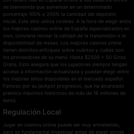
de bienvenida que aumentan en un determinado
porcentaje 100% o 200% la cantidad del depósito
inicial. Este sitio utiliza cookies. A la hora de elegir entre
los mejores casinos online de España especializados en
vivo, conviene revisar la calidad de la transmisión o la
disponibilidad de mesas. Los mejores casinos online
tienen distintos enfoques sobre cuántos y cuáles son
los proveedores de su menú. Hasta $2500 + 50 Giros
Gratis. Esto asegura que los jugadores siempre tengan
acceso a información actualizada y puedan elegir entre
los mejores sitios disponibles en el mercado español.
Famoso por su jackpot progresivo, que ha alcanzado
premios máximos históricos de más de 18 millones de
euros.
Regulación Local
Jugar en casinos online puede ser muy entretenido,
pero es fundamental investigar antes de elegir dónde