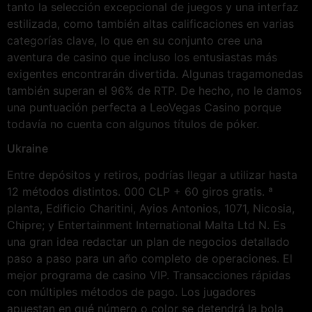
tanto la selección excepcional de juegos y una interfaz
estilizada, como también altas calificaciones en varias
categorías clave, lo que en su conjunto cree una
aventura de casino que incluso los entusiastas más
exigentes encontrarán divertida. Algunas tragamonedas
también superan el 96% de RTP. De hecho, no le damos
una puntuación perfecta a LeoVegas Casino porque
todavía no cuenta con algunos títulos de póker.
Ukraine
Entre depósitos y retiros, podrías llegar a utilizar hasta
12 métodos distintos. 000 CLP + 60 giros gratis. ª
planta, Edificio Charitini, Ayios Antonios, 1071, Nicosia,
Chipre; y Entertainment International Malta Ltd N. Es
una gran idea redactar un plan de negocios detallado
paso a paso para un año completo de operaciones. El
mejor programa de casino VIP. Transacciones rápidas
con múltiples métodos de pago. Los jugadores
apuestan en qué número o color se detendrá la bola