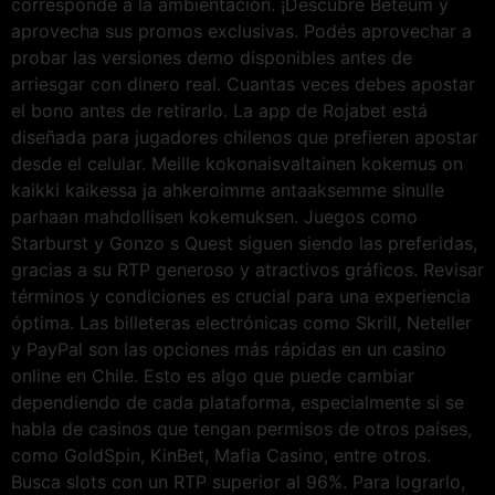
corresponde a la ambientación. ¡Descubre Beteum y
aprovecha sus promos exclusivas. Podés aprovechar a
probar las versiones demo disponibles antes de
arriesgar con dinero real. Cuantas veces debes apostar
el bono antes de retirarlo. La app de Rojabet está
diseñada para jugadores chilenos que prefieren apostar
desde el celular. Meille kokonaisvaltainen kokemus on
kaikki kaikessa ja ahkeroimme antaaksemme sinulle
parhaan mahdollisen kokemuksen. Juegos como
Starburst y Gonzo s Quest siguen siendo las preferidas,
gracias a su RTP generoso y atractivos gráficos. Revisar
términos y condiciones es crucial para una experiencia
óptima. Las billeteras electrónicas como Skrill, Neteller
y PayPal son las opciones más rápidas en un casino
online en Chile. Esto es algo que puede cambiar
dependiendo de cada plataforma, especialmente si se
habla de casinos que tengan permisos de otros países,
como GoldSpin, KinBet, Mafia Casino, entre otros.
Busca slots con un RTP superior al 96%. Para lograrlo,