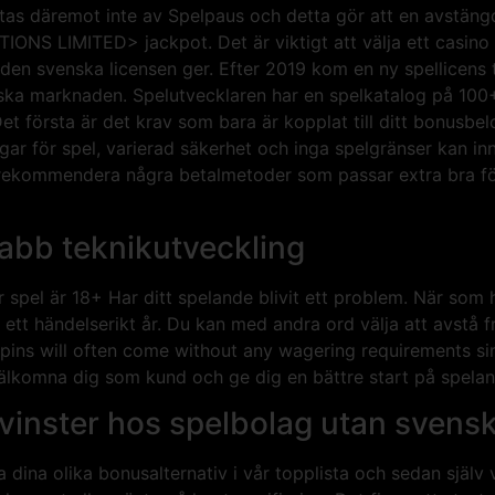
tas däremot inte av Spelpaus och detta gör att en avstängd
S LIMITED> jackpot. Det är viktigt att välja ett casino m
 den svenska licensen ger. Efter 2019 kom en ny spellicens t
ka marknaden. Spelutvecklaren har en spelkatalog på 100+ 
t första är det krav som bara är kopplat till ditt bonusbel
gar för spel, varierad säkerhet och inga spelgränser kan i
 rekommendera några betalmetoder som passar extra bra för
abb teknikutveckling
spel är 18+ Har ditt spelande blivit ett problem. När som he
rit ett händelserikt år. Du kan med andra ord välja att avstå
ins will often come without any wagering requirements sinc
 välkomna dig som kund och ge dig en bättre start på spelan
 vinster hos spelbolag utan svensk
 dina olika bonusalternativ i vår topplista och sedan själv