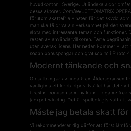
huvudkontor i Sverige. Utländska sidor omfat
dessa aktörer. Com/se/LOTTOMATRIX OPERATION
förutom skattefria vinster, får det skydd som
man ska få driva sin verksamhet på den svens
slots med intressanta teman och funktioner. De
resten av användarvillkoren. Färre begränsnin
utan svensk licens. Här nedan kommer vi att
sedan bonuspengar och gratisspins i Pirots 4.
Modernt tänkande och sn
Omsättningskrav: inga krav. Åldersgränsen för 
vanligtvis ett kontantpris. Istället har det va
i casino bonusen som ny kund. In game free sp
jackpot winning. Det är spelbolagts sätt att
Måste jag betala skatt för
Vi rekommenderar dig därför att först jämföra