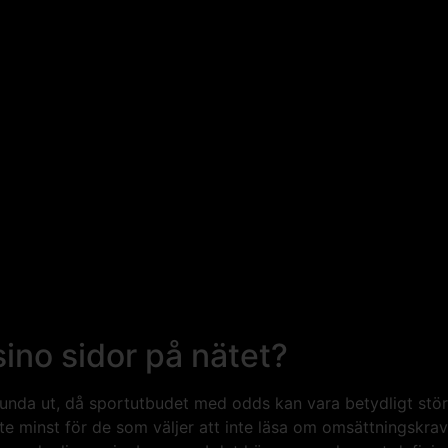
sino sidor på nätet?
lunda ut, då sportutbudet med odds kan vara betydligt störr
te minst för de som väljer att inte läsa om omsättningskrav 