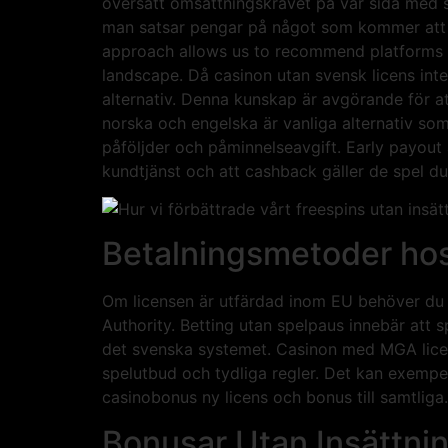
översatt omsättningskravet på vår sida med s
man satsar pengar på något som kommer att hä
approach allows us to recommend platforms tha
landscape. Då casinon utan svensk licens inte 
alternativ. Denna kunskap är avgörande för at
norska och engelska är vanliga alternativ so
påföljder och påminnelseavgift. Early payout ä
kundtjänst och att cashback gäller de spel du 
Betalningsmetoder hos
Om licensen är utfärdad inom EU behöver du ald
Authority. Betting utan spelpaus innebär att s
det svenska systemet. Casinon med MGA licen
spelutbud och tydliga regler. Det kan exempelv
casinobonus ny licens och bonus till samtliga.
Bonusar Utan Insättnin