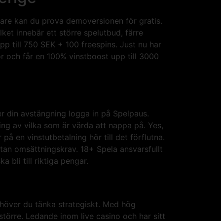
rjare kan du prova demoversionen för gratis.
ket innebär ett större spelutbud, färre
p till 750 SEK + 100 freespins. Just nu har
or och får en 100% vinstboost upp till 3000
r din avstängning logga in på Spelpaus.
ng av vilka som är värda att nappa på. Yes,
på en vinstutbetalning hör till det förflutna.
t utan omsättningskrav. 18+ Spela ansvarsfullt
bli till riktiga pengar.
behöver du tänka strategiskt. Med hög
 större. Ledande inom live casino och har sitt