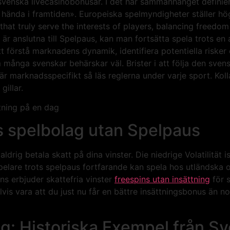
venska livecasinobonusar. I det här sammanhanget definiera
nda i framtiden». Europeiska spelmyndigheter ställer höga
t truly serve the interests of players, balancing freedom 
är anslutna till Spelpaus, kan man fortsätta spela trots en a
t förstå marknadens dynamik, identifiera potentiella risker 
m många svenskar behärskar väl. Brister i att följa den sv
r marknadsspecifikt så läs reglerna under varje sport. Kolla
gillar.
 spelbolag utan Spelpaus
rig betala skatt på dina vinster. Die niedrige Volatilität 
pelare trots spelpaus fortfarande kan spela hos utländska op
s erbjuder skattefria vinster
freespins utan insättning
för 
is vara att du just nu får en bättre insättningsbonus än no
g: Historiska Exempel från Sv