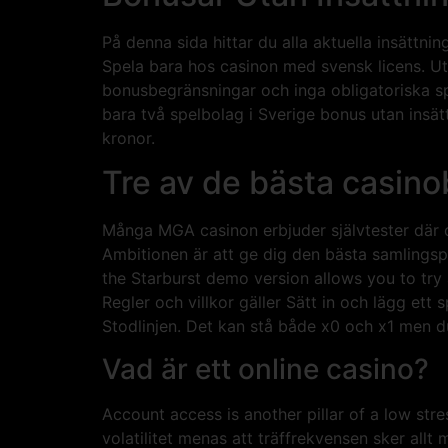
På denna sida hittar du alla aktuella insättn
Spela bara hos casinon med svensk licens. Utl
bonusbegränsningar och inga obligatoriska sp
bara två spelbolag i Sverige bonus utan insät
kronor.
Tre av de bästa casino
Många MGA casinon erbjuder självtester där d
Ambitionen är att ge dig den bästa samlingsp
the Starburst demo version allows you to try a
Regler och villkor gäller Sätt in och lägg ett 
Stodlinjen. Det kan stå både x0 och x1 men du
Vad är ett online casino?
Account access is another pillar of a low str
volatilitet menas att träffrekvensen sker allt