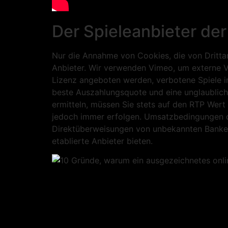
Der Spieleanbieter de
Nur die Annahme von Cookies, die von Dritta
Anbieter. Wir verwenden Vimeo, um externe Vi
Lizenz angeboten werden, verbotene Spiele i
beste Auszahlungsquote und eine unglaublich
ermitteln, müssen Sie stets auf den RTP Wert
jedoch immer erfolgen. Umsatzbedingungen dur
Direktüberweisungen von unbekannten Banken 
etablierte Anbieter bieten.