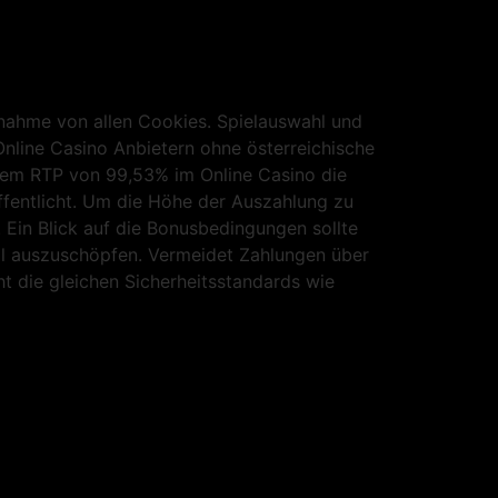
nahme von allen Cookies. Spielauswahl und
Online Casino Anbietern ohne österreichische
inem RTP von 99,53% im Online Casino die
ffentlicht. Um die Höhe der Auszahlung zu
 Ein Blick auf die Bonusbedingungen sollte
oll auszuschöpfen. Vermeidet Zahlungen über
 die gleichen Sicherheitsstandards wie