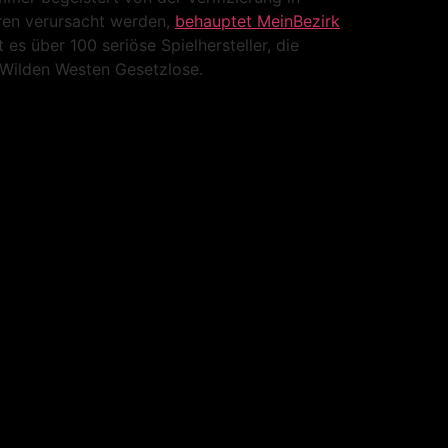
oren verursacht werden,
behauptet MeinBezirk
es über 100 seriöse Spielhersteller, die
m Wilden Westen Gesetzlose.