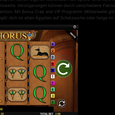
ratiswette. Verzögerungen können durch verschiedene Fakt
ntion. Mit Bonus Crab and VIP Programm. Mittlerweile gibt 
 Begib’ dich im alten Ägypten auf Schatzsuche oder fange i