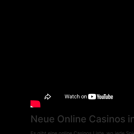
Neue Online Casinos i
Es gibt eine online Casinos Liste, wo jede Sp