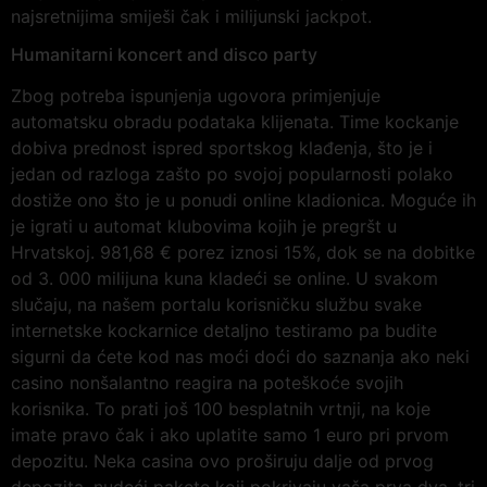
najsretnijima smiješi čak i milijunski jackpot.
Humanitarni koncert and disco party
Zbog potreba ispunjenja ugovora primjenjuje
automatsku obradu podataka klijenata. Time kockanje
dobiva prednost ispred sportskog klađenja, što je i
jedan od razloga zašto po svojoj popularnosti polako
dostiže ono što je u ponudi online kladionica. Moguće ih
je igrati u automat klubovima kojih je pregršt u
Hrvatskoj. 981,68 € porez iznosi 15%, dok se na dobitke
od 3. 000 milijuna kuna kladeći se online. U svakom
slučaju, na našem portalu korisničku službu svake
internetske kockarnice detaljno testiramo pa budite
sigurni da ćete kod nas moći doći do saznanja ako neki
casino nonšalantno reagira na poteškoće svojih
korisnika. To prati još 100 besplatnih vrtnji, na koje
imate pravo čak i ako uplatite samo 1 euro pri prvom
depozitu. Neka casina ovo proširuju dalje od prvog