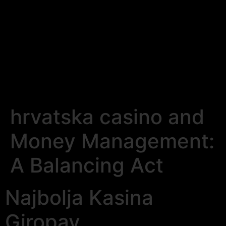
hrvatska casino and
Money Management:
A Balancing Act
Najbolja Kasina
Giropay