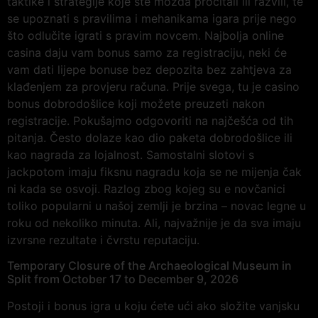
taktike i strategije koje ste možda pročitali ili razvili, te
se upoznati s pravilima i mehanikama igara prije nego
što odlučite igrati s pravim novcem. Najbolja online
casina daju vam bonus samo za registraciju, neki će
vam dati lijepe bonuse bez depozita bez zahtjeva za
klađenjem za provjeru računa. Prije svega, tu je casino
bonus dobrodošlice koji možete preuzeti nakon
registracije. Pokušajmo odgovoriti na najčešća od tih
pitanja. Često dolaze kao dio paketa dobrodošlice ili
kao nagrada za lojalnost. Samostalni slotovi s
jackpotom imaju fiksnu nagradu koja se ne mijenja čak
ni kada se osvoji. Razlog zbog kojeg su e novčanici
toliko popularni u našoj zemlji je brzina – novac legne u
roku od nekoliko minuta. Ali, najvažnije je da sva imaju
izvrsne rezultate i čvrstu reputaciju.
Temporary Closure of the Archaeological Museum in
Split from October 17 to December 9, 2026
Postoji i bonus igra u koju ćete ući ako složite vanjsku