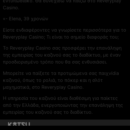
εντυπωσιακό. Θα συνεχίσω να παίζω στο Reveryplay
Casino.
«- Elena, 39 χρονών
Είστε ενδιαφέροντες να γνωρίσετε περισσότερα για το
Reveryplay Casino; Τι είναι το σημείο διαφοράς του;
Το Reveryplay Casino σας προσφέρει την επανάληψη
της εμπειρίας του καζινού σας το διαδίκτυο, με έναν
προσδιορισμένο τρόπο που θα σας ενθυσιάσει.
Μπορείτε να παίξετε τα προτιμώμενα σας παιχνídia
καζινού, όπως το ρολιά, το πόκερ και η σλότ
μαχηματικά, στο Reveryplay Casino.
Η υπηρεσία του καζινού είναι διαθέσιμη για παίκτες
από την Ελλάδα, ενεργοποιώντας την επανάληψη της
εμπειρίας του καζινού σας το διαδίκτυο.