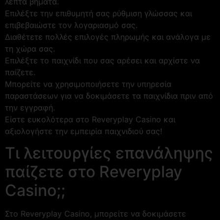
λεπτά βήματα.
Επιλέξτε την επιθυμητή σας ρύθμιση γλώσσας και
επιβεβαιώστε τον λογαριασμό σας.
Διαθέτετε πολλές επιλογές πληρωμής και ανάλογα με
τη χώρα σας.
Επιλέξτε το παιχνίδι που σας αρέσει και αρχίστε να
παίζετε.
Μπορείτε να χρησιμοποιήσετε την υπηρεσία
παραστάσεων για να δοκιμάσετε τα παιχνίδια πριν από
την εγγραφή.
Είστε ευκολότερα στο Reveryplay Casino και
αξιολογήστε την εμπειρία παιχνιδιού σας!
Τι λειτουργίες επανάληψης
παίζετε στο Reveryplay
Casino;;
Στο Reveryplay Casino, μπορείτε να δοκιμάσετε