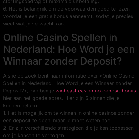
stortingsbedrag of maximale uitbetaling.
6. Het is belangrijk om de voorwaarden goed te lezen
voordat je een gratis bonus aanneemt, zodat je precies
weet wat je verwacht kan.
Online Casino Spellen in
Nederland: Hoe Word je een
Winnaar zonder Deposit?
Als je op zoek bent naar informatie over «Online Casino
Spellen in Nederland: Hoe Word je een Winnaar zonder
Deposit?», dan ben je
winbeast casino no deposit bonus
hier aan het goede adres. Hier zijn 6 zinnen die je
kunnen helpen:
1. Het is mogelijk om te winnen in online casinos zonder
een deposit te doen, maar je moet weten hoe.
2. Er zijn verschillende strategieen die je kan toepassen
om je kansen te verhogen.