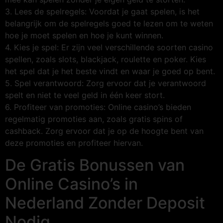
3. Lees de spelregels: Voordat je gaat spelen, is het
belangrijk om de spelregels goed te lezen om te weten
hoe je moet spelen en hoe je kunt winnen.
4. Kies je spel: Er zijn veel verschillende soorten casino
spellen, zoals slots, blackjack, roulette en poker. Kies
het spel dat je het beste vindt en waar je goed op bent.
5. Spel verantwoord: Zorg ervoor dat je verantwoord
spelt en niet te veel geld in één keer stort.
6. Profiteer van promoties: Online casino’s bieden
regelmatig promoties aan, zoals gratis spins of
cashback. Zorg ervoor dat je op de hoogte bent van
deze promoties en profiteer hiervan.
De Gratis Bonussen van
Online Casino’s in
Nederland Zonder Deposit
Nodig