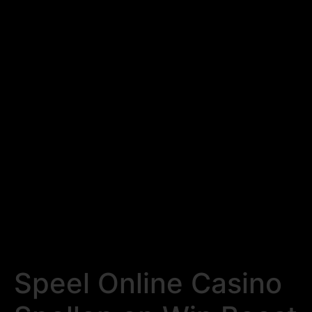
Speel Online Casino