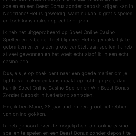
spelen en een Beest Bonus zonder deposit krijgen kan in
Nederland! Het is geweldig, want nu kan ik gratis spelen
en toch kans maken op echte prijzen.
Ik heb het uitgeprobeerd op Speel Online Casino
Spellen en ik ben er heel blij mee. Het is gemakkelijk te
gebruiken en er is een grote variëteit aan spellen. Ik heb
al veel gewonnen en het voelt echt alsof ik in een echt
casino ben.
Dus, als je op zoek bent naar een goede manier om je
tijd te vermaken en kans maakt op echte prijzen, dan
kan ik Speel Online Casino Spellen en Win Beest Bonus
Zonder Deposit in Nederland aanraden!
Hoi, ik ben Marie, 28 jaar oud en een groot liefhebber
van online gokken.
Ik heb gehoord over de mogelijkheid om online casino
spellen te spelen en een Beest Bonus zonder deposit te