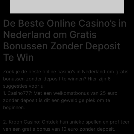
De Beste Online Casino’s in
Nederland om Gratis
Bonussen Zonder Deposit
Te Win
Zoek je de beste online casino’s in Nederland om gratis
bonussen zonder deposit te winnen? Hier zijn 6
suggesties voor u:
1. Casino777: Met een welkomstbonus van 25 euro
zonder deposit is dit een geweldige plek om te
beginnen.
2. Kroon Casino: Ontdek hun unieke spellen en profiteer
van een gratis bonus van 10 euro zonder deposit.