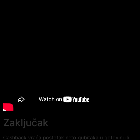
Zaključak
Cashback vraća postotak neto gubitaka u gotovini ili