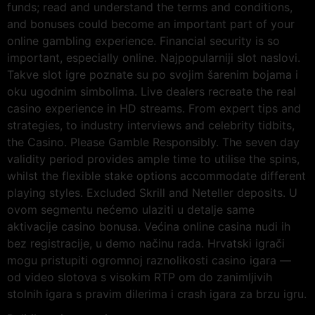
funds; read and understand the terms and conditions,
and bonuses could become an important part of your
online gambling experience. Financial security is so
important, especially online. Najpopularniji slot naslovi.
Takve slot igre poznate su po svojim šarenim bojama i
oku ugodnim simbolima. Live dealers recreate the real
casino experience in HD streams. From expert tips and
strategies, to industry interviews and celebrity tidbits,
the Casino. Please Gamble Responsibly. The seven day
validity period provides ample time to utilise the spins,
whilst the flexible stake options accommodate different
playing styles. Excluded Skrill and Neteller deposits. U
ovom segmentu nećemo ulaziti u detalje same
aktivacije casino bonusa. Većina online casina nudi ih
bez registracije, u demo načinu rada. Hrvatski igrači
mogu pristupiti ogromnoj raznolikosti casino igara —
od video slotova s visokim RTP om do zanimljivih
stolnih igara s pravim dilerima i crash igara za brzu igru.