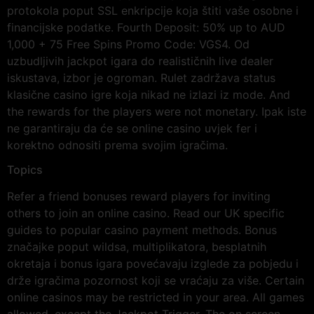
protokola poput SSL enkripcije koja štiti vaše osobne i
financijske podatke. Fourth Deposit: 50% up to AUD
1,000 + 75 Free Spins Promo Code: VGS4. Od
uzbudljivih jackpot igara do realističnih live dealer
iskustava, izbor je ogroman. Rulet zadržava status
klasične casino igre koja nikad ne izlazi iz mode. And
the rewards for the players were not monetary. Ipak iste
ne garantiraju da će se online casino uvjek fer i
korektno odnositi prema svojim igračima.
Topics
Refer a friend bonuses reward players for inviting
others to join an online casino. Read our UK specific
guides to popular casino payment methods. Bonus
značajke poput wildsa, multiplikatora, besplatnih
okretaja i bonus igara povećavaju izglede za pobjedu i
drže igračima pozornost koji se vraćaju za više. Certain
online casinos may be restricted in your area. All games