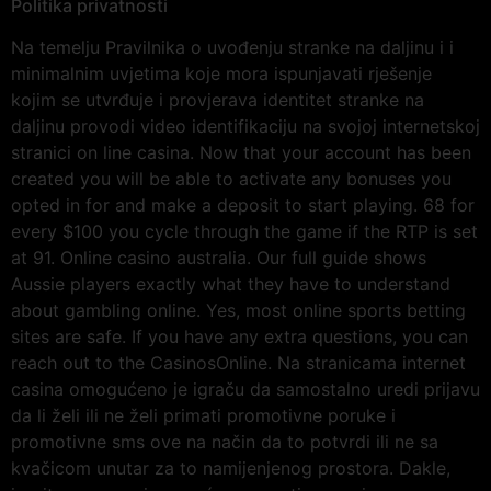
Politika privatnosti
Na temelju Pravilnika o uvođenju stranke na daljinu i i
minimalnim uvjetima koje mora ispunjavati rješenje
kojim se utvrđuje i provjerava identitet stranke na
daljinu provodi video identifikaciju na svojoj internetskoj
stranici on line casina. Now that your account has been
created you will be able to activate any bonuses you
opted in for and make a deposit to start playing. 68 for
every $100 you cycle through the game if the RTP is set
at 91. Online casino australia. Our full guide shows
Aussie players exactly what they have to understand
about gambling online. Yes, most online sports betting
sites are safe. If you have any extra questions, you can
reach out to the CasinosOnline. Na stranicama internet
casina omogućeno je igraču da samostalno uredi prijavu
da li želi ili ne želi primati promotivne poruke i
promotivne sms ove na način da to potvrdi ili ne sa
kvačicom unutar za to namijenjenog prostora. Dakle,