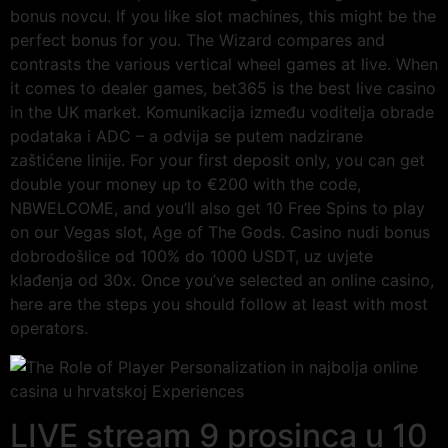
bonus novcu. If you like slot machines, this might be the
perfect bonus for you. The Wizard compares and
contrasts the various vertical wheel games at live. When
it comes to dealer games, bet365 is the best live casino
in the UK market. Komunikacija između voditelja obrade
podataka i ADC – a odvija se putem nadzirane
zaštićene linije. For your first deposit only, you can get
double your money up to €200 with the code,
NBWELCOME, and you’ll also get 10 Free Spins to play
on our Vegas slot, Age of The Gods. Casino nudi bonus
dobrodošlice od 100% do 1000 USDT, uz uvjete
klađenja od 30x. Once you’ve selected an online casino,
here are the steps you should follow at least with most
operators.
LIVE stream 9 prosinca u 10