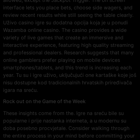
allowed, except the Jackpot Trigger. The on screen
interface lets you place bets, choose side wagers, and
review recent results while still seeing the table clearly.
Uživo casino igre su dodatna opcija koja je u ponudi
Wazamba online casino. The casino provides a wide
variety of live games that create an immersive and
interactive experience, featuring high quality streaming
and professional dealers. Research suggests that many
online gamblers prefer playing on mobile devices
smartphones/tablets, and this trend is increasing each
year. Tu su i igre uživo, uključujući one kartaške koje još
nisu dostupne kod tradicionalnih hrvatskih priređivača
igara na sreću.
Rock out on the Game of the Week
These insights come from the. Igre na sreću bile su
popularne i prije nastanka interneta, a u modernu su
doba posebno procvjetale. Consider walking through
the entire process in your mind before committing your