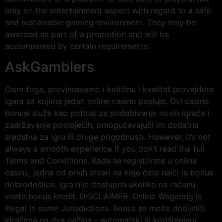
only on the entertainment aspect with regard to a safe
and sustainable gaming environment. They may be
awarded as part of a promotion and will be
accompanied by certain requirements.
AskGamblers
Osim toga, provjeravamo i količinu i kvalitet provajdera
igara sa kojima jedan online casino posluje. Ovi casino
bonusi služe kao poticaj za pridobivanje novih igrača i
zadržavanje postojećih, omogućavajući im dodatna
sredstva za igru ili druge pogodnosti. However, it’s not
always a smooth experience if you don’t read the full
Terms and Conditions. Kada se registrirate u online
casinu, jedna od prvih stvari na koje ćete naići je bonus
dobrodošlice. Igra nije dostupna ukoliko na računu
imate bonus kredit. DISCLAIMER: Online Wagering is
illegal in some Jurisdictions. Bonus se može dodijeliti
igračima na dva načina – automatski ili korištenjem