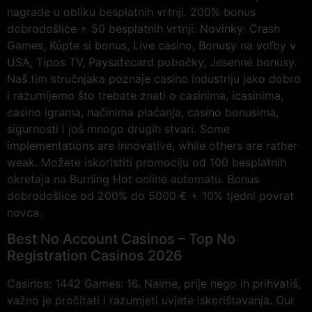
nagrade u obliku besplatnih vrtnji. 200% bonus
dobrodošlice + 50 besplatnih vrtnji. Novinky: Crash
Games, Kúpte si bonus, Live casino, Bonusy na voľby v
USA, Tipos TV, Paysafecard pobočky, Jesenné bonusy.
Naš tim stručnjaka poznaje casino industriju jako dobro
i razumijemo što trebate znati o casinima, icasinima,
casino igrama, načinima plaćanja, casino bonusima,
sigurnosti i još mnogo drugih stvari. Some
implementations are innovative, while others are rather
weak. Možete iskoristiti promociju od 100 besplatnih
okretaja na Burning Hot online automatu. Bonus
dobrodošlice od 200% do 5000 € + 10% tjedni povrat
novca.
Best No Account Casinos – Top No
Registration Casinos 2026
Casinos: 1442 Games: 16. Naime, prije nego ih prihvatiš,
važno je pročitati i razumjeti uvjete iskorištavanja. Our