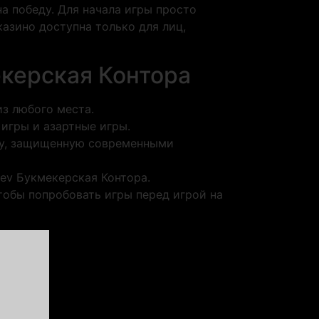
а победу. Для начала игры просто
казино доступна только для лиц,
екерская Контора
из любого места.
игры и азартные игры.
му, защищенную современными
ev Букмекерская Контора.
тобы попробовать игры перед игрой на