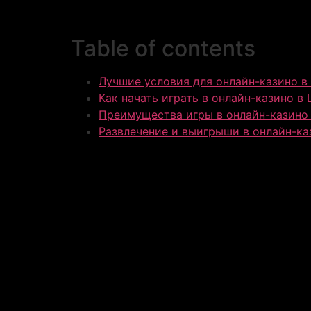
Table of contents
Лучшие условия для онлайн-казино в
Как начать играть в онлайн-казино в
Преимущества игры в онлайн-казино 
Развлечение и выигрыши в онлайн-ка