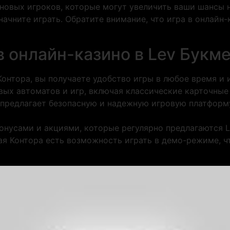
новых игроков, которые могут увеличить ваши шансы н
начните играть. Обратите внимание, что игра в онлайн-
 онлайн-казино в Lev Букм
Контора, вы получаете удобство игры в любое время и 
ых автоматов и игр, включая классические карточные 
 предлагает безопасную и надежную игровую платфор
онусами и акциями, которые регулярно предлагаются L
ая Контора есть возможность играть в демо-режиме, ч