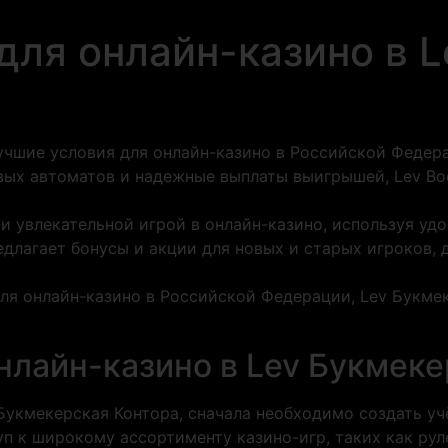
для онлайн-казино в 
учшие условия для онлайн-казино в Российской Федер
ых автоматов и надежные выплаты выигрышей, Lev Boo
и увлекательной игрой в онлайн-казино, используя уд
едлагает бонусы и акции для новых и старых игроков, 
ля онлайн-казино в Российской Федерации, Lev Букме
онлайн-казино в Lev Букмек
 Букмекерская Контора, сначала необходимо создать уч
 к широкому ассортименту казино-игр, таких как рулетк