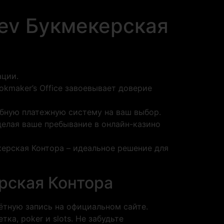
Lev Букмекерская
ации.
kmaker’s Office завоевывает доверие
обную платежную систему на ваш выбор.
делая ваше пребывание в онлайн-казино
керская Контора – идеальное решение для
ерская Контора
ётную запись на официальном сайте.
а, poker и slots. Не забудьте