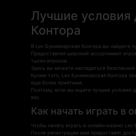
Лучшие условия 
Контора
В Lev Букмекерская Контора вы найдете л
Предоставляя широкий ассортимент игров
тысяч игроков.
Здесь вы можете насладиться безопасной 
Кроме того, Lev Букмекерская Контора пр
еще более приятным.
Поэтому, если вы ищите лучшие условия д
вас.
Как начать играть в 
Чтобы начать играть в онлайн-казино Lev
После регистрации вам предоставят доступ