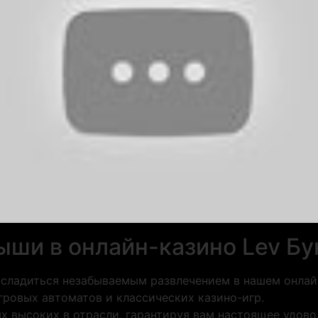
ыши в онлайн-казино Lev Б
асладиться незабываемым развлечением в нашем онлай
ровых автоматов и классических казино-игр.
 высоких в отрасли, гарантируя вам настоящее удово