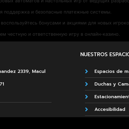
ровых автоматов и настольных игр от ведущих разрабо
ая поддержка и безопасные платежные системы.
и воспользуйтесь бонусами и акциями для новых игроко
ем честную и ответственную игру в онлайн-казино.
NUESTROS ESPACI
nandez 2339, Macul
Espacios de 
71
Duchas y Cam
Estacionamien
Accesibilidad
emada 89, La Reina
Cafetería