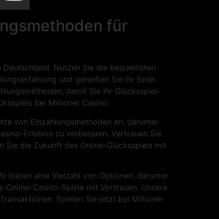
lungsmethoden für
in Deutschland. Nutzen Sie die bequemsten
lungserfahrung und genießen Sie Ihr Spiel
ahlungsmethoden, damit Sie Ihr Glücksspiel-
sspiels bei Millioner Casino.
alette von Einzahlungsmethoden an, darunter
-Casino-Erlebnis zu verbessern. Vertrauen Sie
en Sie die Zukunft des Online-Glücksspiels mit
ir bieten eine Vielzahl von Optionen, darunter
s-Online-Casino-Spiele mit Vertrauen. Unsere
ansaktionen. Spielen Sie jetzt bei Millioner