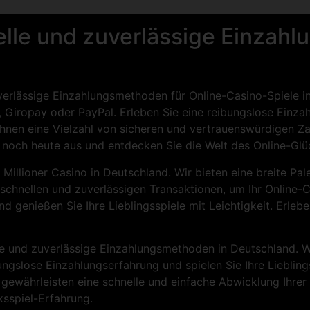
nelle und zuverlässige Einzah
zuverlässige Einzahlungsmethoden für Online-Casino-Spiele 
 Giropay oder PayPal. Erleben Sie eine reibungslose Einzah
Ihnen eine Vielzahl von sicheren und vertrauenswürdigen Z
noch heute aus und entdecken Sie die Welt des Online-Glück
ei Millioner Casino in Deutschland. Wir bieten eine breite P
von schnellen und zuverlässigen Transaktionen, um Ihr Online
nd genießen Sie Ihre Lieblingsspiele mit Leichtigkeit. Erleb
elle und zuverlässige Einzahlungsmethoden in Deutschland. W
ngslose Einzahlungserfahrung und spielen Sie Ihre Liebling
währleisten eine schnelle und einfache Abwicklung Ihrer Tr
ksspiel-Erfahrung.