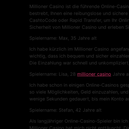
Millioner Casino ist die führende Online-Casi
bestrebt, Ihnen eine reibungslose und siche
CashtoCode oder Rapid Transfer, um Ihr Onlin
Sicherheit von Millioner Casino und erleben S
Spielername: Max, 35 Jahre alt
Ich habe kürzlich im Millioner Casino angefa
wichtig, dass ich bequem und sicher einzahle
Die Einzahlung war schnell und unkompliziert
Spielername: Lisa, 28
millioner casino
Jahre a
Ich habe schon in einigen Online-Casinos gespi
so viele Möglichkeiten, Geld einzuzahlen, und
wenige Sekunden gedauert, bis mein Konto au
Spielername: Stefan, 42 Jahre alt
Als langjähriger Online-Casino-Spieler bin 
Millioner Casino hat mich nicht enttäuscht. 