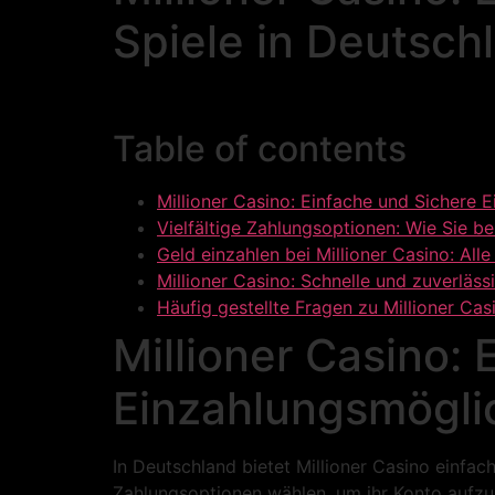
Spiele in Deutsch
Table of contents
Millioner Casino: Einfache und Sichere 
Vielfältige Zahlungsoptionen: Wie Sie be
Geld einzahlen bei Millioner Casino: All
Millioner Casino: Schnelle und zuverläs
Häufig gestellte Fragen zu Millioner Ca
Millioner Casino:
Einzahlungsmöglic
In Deutschland bietet Millioner Casino einfa
Zahlungsoptionen wählen, um ihr Konto aufzul