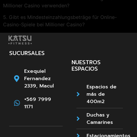
Millioner Casino verwenden?
5. Gibt es Mindesteinzahlungsbeträge für Online-
Casino-Spiele bei Millioner Casino?
SUCURSALES
NUESTROS
ESPACIOS
Exequiel
Fernandez
2339, Macul
Espacios de
más de
+569 7999
400m2
1171
Duchas y
Camarines
Estacionamientos