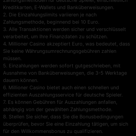
Zahlungsmethoden für deutsche Spieler, einschließlich
Kreditkarten, E-Wallets und Banküberweisungen.
2. Die Einzahlungslimits variieren je nach
Zahlungsmethode, beginnend bei 10 Euro.
3. Alle Transaktionen werden sicher und verschlüsselt
verarbeitet, um Ihre Finanzdaten zu schützen.
4. Millioner Casino akzeptiert Euro, was bedeutet, dass
Sie keine Währungsumrechnungsgebühren zahlen
müssen.
5. Einzahlungen werden sofort gutgeschrieben, mit
Ausnahme von Banküberweisungen, die 3-5 Werktage
dauern können.
6. Millioner Casino bietet auch einen schnellen und
effizienten Auszahlungsservice für deutsche Spieler.
7. Es können Gebühren für Auszahlungen anfallen,
abhängig von der gewählten Zahlungsmethode.
8. Stellen Sie sicher, dass Sie die Bonusbedingungen
überprüfen, bevor Sie eine Einzahlung tätigen, um sich
für den Willkommensbonus zu qualifizieren.