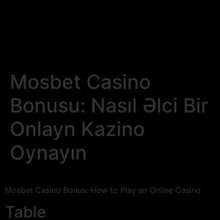
Mosbet Casino
Bonusu: Nasıl Əlci Bir
Onlayn Kazino
Oynayın
Mosbet Casino Bonus: How to Play an Online Casino
Table