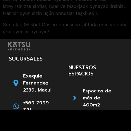
istəyirsinizsə slotlar, rulet və blackjack oynayabilirsiniz.
Her bir oyun sizin üçün bonuslar təşkil edir.
Son olar, Mosbet Casino bonusunu istifadə edin və daha
çox oyunlar oynayın!
SUCURSALES
NUESTROS
ESPACIOS
Exequiel
Fernandez
2339, Macul
Espacios de
más de
+569 7999
400m2
1171
Duchas y
Camarines