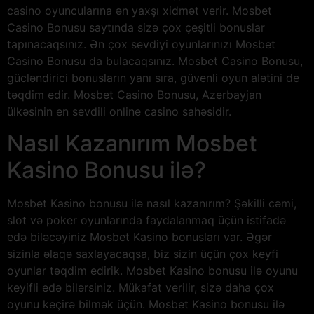
casino oyuncularına ən yaxşı xidmət verir. Mosbet
Casino Bonusu saytında sizə çox çeşitli bonuslar
tapınacaqsınız. Ən çox sevdiyi oyunlarınızı Mosbet
Casino Bonusu da bulacaqsınız. Mosbet Casino Bonusu,
gücləndirici bonusların yanı sıra, güvenli oyun alətini de
təqdim edir. Mosbet Casino Bonusu, Azerbayjan
ülkəsinin en sevdili online casino sahəsidir.
Nasıl Kazanırım Mosbet
Kasino Bonusu ilə?
Mosbet Kasino bonusu ilə nasıl kazanırım? Şəkilli cəmi,
slot və poker oyunlarında faydalanmaq üçün istifadə
edə biləcəyiniz Mosbet Kasino bonusları var. Əgər
sizinla əlaqə saxlayacaqsa, biz sizin üçün çox keyfi
oyunlar təqdim edirik. Mosbet Kasino bonusu ilə oyunu
keyifli edə bilərsiniz. Mükafat verilir, sizə daha çox
oyunu keçirə bilmək üçün. Mosbet Kasino bonusu ilə