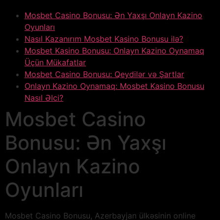
Mosbet Casino Bonusu: Ən Yaxşı Onlayn Kazino
Oyunları
Nasıl Kazanırım Mosbet Kasino Bonusu ilə?
Mosbet Kasino Bonusu: Onlayn Kazino Oynamaq
Üçün Mükafatlar
Mosbet Casino Bonusu: Qeydilər və Şartlar
Onlayn Kazino Oynamaq: Mosbet Kasino Bonusu
Nasıl Əlci?
Mosbet Casino
Bonusu: Ən Yaxşı
Onlayn Kazino
Oyunları
Mosbet Casino Bonusu, Azerbayjan ülkəsinin online