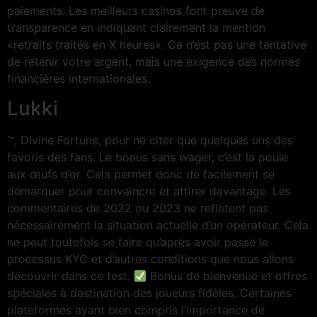
paiements. Les meilleurs casinos font preuve de
transparence en indiquant clairement la mention
«retraits traités en X heures». Ce n’est pas une tentative
de retenir votre argent, mais une exigence des normes
financières internationales.
Lukki
™, Divine Fortune, pour ne citer que quelques uns des
favoris des fans. Le bonus sans wager, c’est la poule
aux œufs d’or. Cela permet donc de facilement se
démarquer pour convaincre et attirer davantage. Les
commentaires de 2022 ou 2023 ne reflètent pas
nécessairement la situation actuelle d’un opérateur. Cela
ne peut toutefois se faire qu’après avoir passé le
processus KYC et d’autres conditions que nous allons
découvrir dans ce test.
Bonus de bienvenue et offres
spéciales à destination des joueurs fidèles. Certaines
plateformes ayant bien compris l’importance de