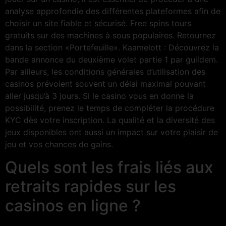
analyse approfondie des différentes plateformes afin de
choisir un site fiable et sécurisé. Free spins tours
gratuits sur des machines à sous populaires. Retournez
dans la section «Portefeuille». Kaamelott : Découvrez la
bande annonce du deuxième volet partie 1 par guildem.
Par ailleurs, les conditions générales d’utilisation des
casinos prévoient souvent un délai maximal pouvant
aller jusqu’à 3 jours. Si le casino vous en donne la
possibilité, prenez le temps de compléter la procédure
KYC dès votre inscription. La qualité et la diversité des
jeux disponibles ont aussi un impact sur votre plaisir de
jeu et vos chances de gains.
Quels sont les frais liés aux
retraits rapides sur les
casinos en ligne ?