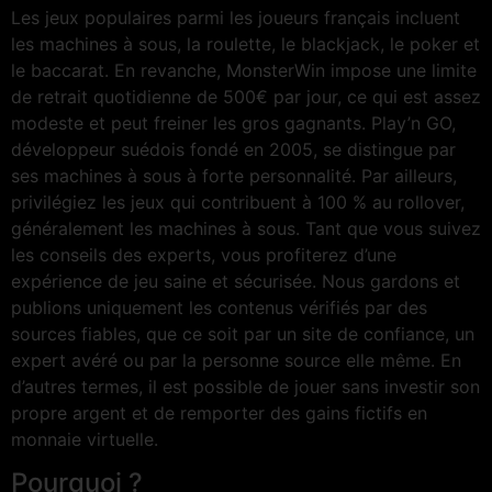
Les jeux populaires parmi les joueurs français incluent
les machines à sous, la roulette, le blackjack, le poker et
le baccarat. En revanche, MonsterWin impose une limite
de retrait quotidienne de 500€ par jour, ce qui est assez
modeste et peut freiner les gros gagnants. Play’n GO,
développeur suédois fondé en 2005, se distingue par
ses machines à sous à forte personnalité. Par ailleurs,
privilégiez les jeux qui contribuent à 100 % au rollover,
généralement les machines à sous. Tant que vous suivez
les conseils des experts, vous profiterez d’une
expérience de jeu saine et sécurisée. Nous gardons et
publions uniquement les contenus vérifiés par des
sources fiables, que ce soit par un site de confiance, un
expert avéré ou par la personne source elle même. En
d’autres termes, il est possible de jouer sans investir son
propre argent et de remporter des gains fictifs en
monnaie virtuelle.
Pourquoi ?