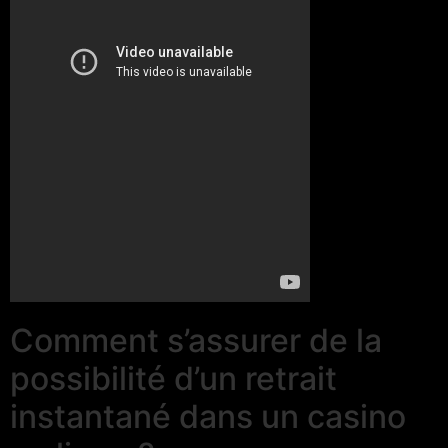
Comment s’assurer de la
possibilité d’un retrait
instantané dans un casino