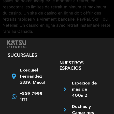
salles de poker. Indiquez le montant à retirer, en
respectant les limites de retrait minimum et maximum
du casino. Un site de casino en ligne doit offrir des
retraits rapides via virement bancaire, PayPal, Skrill ou
Neteller. Un casino en ligne avec retrait instantané reste
rare au Canada.
SUCURSALES
NUESTROS
ESPACIOS
Exequiel
Fernandez
2339, Macul
Espacios de
más de
+569 7999
400m2
1171
Duchas y
Camarines