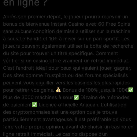
en ligne ?
Après son premier dépôt, le joueur pourra recevoir un
bonus de bienvenue Instant Casino avec 60 Free Spins
sans aucune condition de mise à utiliser sur la machine
à sous Le Bandit et 10€ à miser sur un pari sportif. Les
joueurs peuvent également utiliser la boîte de recherche
du site pour trouver un titre spécifique. Comment
vérifier si un casino offre vraiment un retrait immédiat.
C’est l’endroit idéal pour ceux qui veulent jouer, gagner.
Des sites comme Trustpilot ou des forums spécialisés
peuvent vous aiguiller vers les casinos les plus rapides
pour retirer vos gains.
Bonus de 100% jusqu’à 100€
Plus de 3000 machines à sous
Dizaine de méthodes
de paiement
Licence officielle Anjouan. L’utilisation
des cryptomonnaies est une option que je trouve
particulièrement avantageuse. Il est préférable de vous
faire votre propre opinion, avant de choisir un casino en
ligne retrait immédiat. Le casino dispose d’un