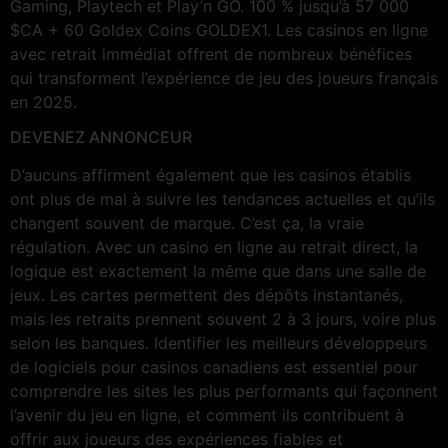
Gaming, Playtech et Play’n GO. 100 % jusqu’à 57 000
$CA + 60 Goldex Coins GOLDEX1. Les casinos en ligne
avec retrait immédiat offrent de nombreux bénéfices
qui transforment l’expérience de jeu des joueurs français
en 2025.
DEVENEZ ANNONCEUR
D’aucuns affirment également que les casinos établis
ont plus de mal à suivre les tendances actuelles et qu’ils
changent souvent de marque. C’est ça, la vraie
régulation. Avec un casino en ligne au retrait direct, la
logique est exactement la même que dans une salle de
jeux. Les cartes permettent des dépôts instantanés,
mais les retraits prennent souvent 2 à 3 jours, voire plus
selon les banques. Identifier les meilleurs développeurs
de logiciels pour casinos canadiens est essentiel pour
comprendre les sites les plus performants qui façonnent
l’avenir du jeu en ligne, et comment ils contribuent à
offrir aux joueurs des expériences fiables et