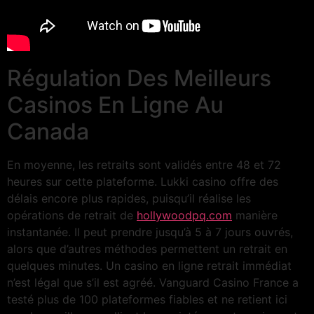
Régulation Des Meilleurs
Casinos En Ligne Au
Canada
En moyenne, les retraits sont validés entre 48 et 72
heures sur cette plateforme. Lukki casino offre des
délais encore plus rapides, puisqu’il réalise les
opérations de retrait de
hollywoodpq.com
manière
instantanée. Il peut prendre jusqu’à 5 à 7 jours ouvrés,
alors que d’autres méthodes permettent un retrait en
quelques minutes. Un casino en ligne retrait immédiat
n’est légal que s’il est agréé. Vanguard Casino France a
testé plus de 100 plateformes fiables et ne retient ici