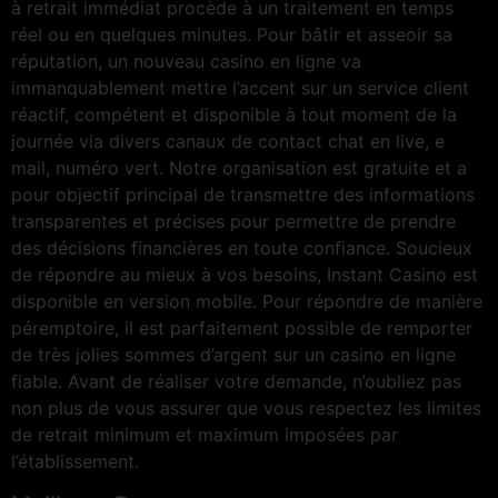
à retrait immédiat procède à un traitement en temps
réel ou en quelques minutes. Pour bâtir et asseoir sa
réputation, un nouveau casino en ligne va
immanquablement mettre l’accent sur un service client
réactif, compétent et disponible à tout moment de la
journée via divers canaux de contact chat en live, e
mail, numéro vert. Notre organisation est gratuite et a
pour objectif principal de transmettre des informations
transparentes et précises pour permettre de prendre
des décisions financières en toute confiance. Soucieux
de répondre au mieux à vos besoins, Instant Casino est
disponible en version mobile. Pour répondre de manière
péremptoire, il est parfaitement possible de remporter
de très jolies sommes d’argent sur un casino en ligne
fiable. Avant de réaliser votre demande, n’oubliez pas
non plus de vous assurer que vous respectez les limites
de retrait minimum et maximum imposées par
l’établissement.