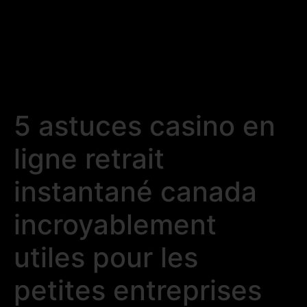
5 astuces casino en
ligne retrait
instantané canada
incroyablement
utiles pour les
petites entreprises