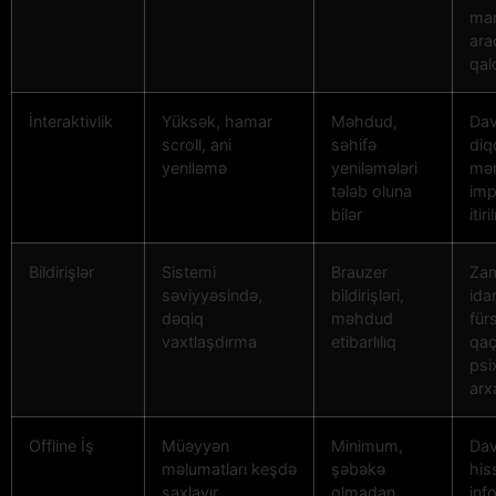
man
ara
qal
İnteraktivlik
Yüksək, hamar
Məhdud,
Da
scroll, ani
səhifə
diq
yeniləmə
yeniləmələri
mə
tələb oluna
imp
bilər
iti
Bildirişlər
Sistemi
Brauzer
Za
səviyyəsində,
bildirişləri,
ida
dəqiq
məhdud
fürs
vaxtlaşdırma
etibarlılıq
qa
psi
arx
Offline İş
Müəyyən
Minimum,
Dav
məlumatları keşdə
şəbəkə
hiss
saxlayır
olmadan
inf