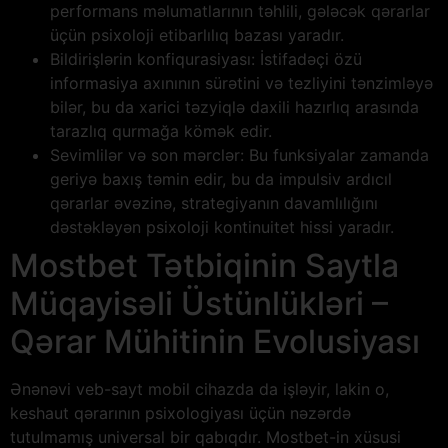
performans məlumatlarının təhlili, gələcək qərarlar
üçün psixoloji etibarlılıq bazası yaradır.
Bildirişlərin konfiqurasiyası: İstifadəçi özü
informasiya axınının sürətini və tezliyini tənzimləyə
bilər, bu da xarici təzyiqlə daxili hazırlıq arasında
tarazlıq qurmağa kömək edir.
Sevimlilər və son mərclər: Bu funksiyalar zamanda
geriyə baxış təmin edir, bu da impulsiv ardıcıl
qərarlar əvəzinə, strategiyanın davamlılığını
dəstəkləyən psixoloji kontinuitet hissi yaradır.
Mostbet Tətbiqinin Saytla
Müqayisəli Üstünlükləri –
Qərar Mühitinin Evolusiyası
Ənənəvi veb-sayt mobil cihazda da işləyir, lakin o,
keshaut qərarının psixologiyası üçün nəzərdə
tutulmamış universal bir qabıqdır. Mostbet-in xüsusi