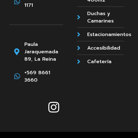
400m2
1171
Duchas y
Camarines
Estacionamientos
Paula
Accesibilidad
Jaraquemada
89, La Reina
Cafetería
+569 8661
3660