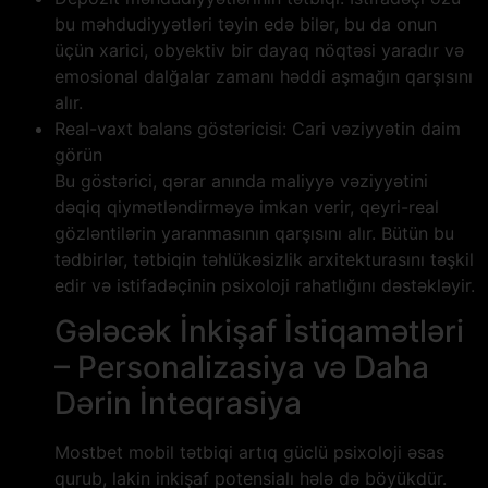
bu məhdudiyyətləri təyin edə bilər, bu da onun
üçün xarici, obyektiv bir dayaq nöqtəsi yaradır və
emosional dalğalar zamanı həddi aşmağın qarşısını
alır.
Real-vaxt balans göstəricisi: Cari vəziyyətin daim
görün
Bu göstərici, qərar anında maliyyə vəziyyətini
dəqiq qiymətləndirməyə imkan verir, qeyri-real
gözləntilərin yaranmasının qarşısını alır. Bütün bu
tədbirlər, tətbiqin təhlükəsizlik arxitekturasını təşkil
edir və istifadəçinin psixoloji rahatlığını dəstəkləyir.
Gələcək İnkişaf İstiqamətləri
– Personalizasiya və Daha
Dərin İnteqrasiya
Mostbet mobil tətbiqi artıq güclü psixoloji əsas
qurub, lakin inkişaf potensialı hələ də böyükdür.