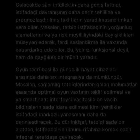
Gələcəkdə süni intellektin daha geniş tətbiqi,
istifadəçi davranışının daha dərin təhlilinə və
proqnozlaşdırılmış təkliflərin yaradılmasına imkan
verə bilər. Məsələn, tətbiq istifadəçinin yorğunluq
əlamətlərini və ya risk meyilliliyindəki dəyişiklikləri
müəyyən edərək, fərdi səsləndirmə ilə vaxtında
xəbərdarlıq edə bilər. Bu, yalnız funksional deyil,
həm də qayğıkeş bir mühit yaradır.
Oyun təcrübəsi ilə gündəlik həyat cihazları
arasında daha sıx inteqrasiya da mümkündür.
Məsələn, sağlamlıq tətbiqlərindən gələn məlumatlar
əsasında optimal oyun vaxtının təklif edilməsi və
ya smart saat interfeysi vasitəsilə ən vacib
bildirişlərin sadə idarə edilməsi kimi yeniliklər
istifadəçi mərkəzli yanaşmanı daha da
dərinləşdirəcək. Bu cür inkişaf, tətbiqi sadə bir
alətdən, istifadəçinin ümumi rifahına kömək edən
inteqral tərəfdaşa çevirəcək.