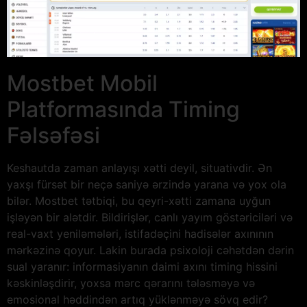
Mostbet Mobil
Platformasında Timing
Fəlsəfəsi
Keshautda zaman anlayışı xətti deyil, situativdir. Ən
yaxşı fürsət bir neçə saniyə ərzində yarana və yox ola
bilər. Mostbet tətbiqi, bu qeyri-xətti zamana uyğun
işləyən bir alətdir. Bildirişlər, canlı yayım göstəriciləri və
real-vaxt yeniləmələri, istifadəçini hadisələr axınının
mərkəzinə qoyur. Lakin burada psixoloji cəhətdən dərin
sual yaranır: informasiyanın daimi axını timing hissini
kəskinləşdirir, yoxsa mərc qərarını tələsməyə və
emosional həddindən artıq yüklənməyə sövq edir?