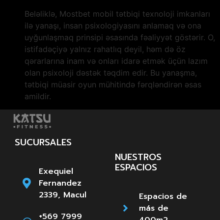
Beləliklə, Mostbet mobil tətbiqi texnoloji imkanları
ilə yanaşı, insan psixologiyasını anlamaq və ona
uyğunlaşmaq prinsipi əsasında fəaliyyət göstərir. O,
istifadəçiyə yalnız rahatlıq deyil, həm də öz
qərarlarına inam və onları idarə etmək üçün lazım
olan psixoloji dəstək təqdim edir. Bu yanaşma,
tətbiqi müasir oyun mühitində fərqləndirən əsas
amildir.
SUCURSALES
NUESTROS
ESPACIOS
Exequiel
Fernandez
2339, Macul
Espacios de
más de
+569 7999