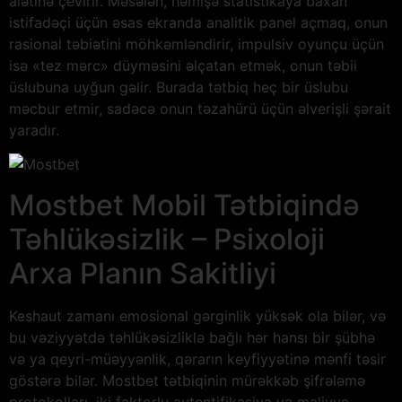
alətinə çevirir. Məsələn, həmişə statistikaya baxan
istifadəçi üçün əsas ekranda analitik panel açmaq, onun
rasional təbiətini möhkəmləndirir, impulsiv oyunçu üçün
isə «tez mərc» düyməsini əlçatan etmək, onun təbii
üslubuna uyğun gəlir. Burada tətbiq heç bir üslubu
məcbur etmir, sadəcə onun təzahürü üçün əlverişli şərait
yaradır.
Mostbet Mobil Tətbiqində
Təhlükəsizlik – Psixoloji
Arxa Planın Sakitliyi
Keshaut zamanı emosional gərginlik yüksək ola bilər, və
bu vəziyyətdə təhlükəsizliklə bağlı hər hansı bir şübhə
və ya qeyri-müəyyənlik, qərarın keyfiyyətinə mənfi təsir
göstərə bilər. Mostbet tətbiqinin mürəkkəb şifrələmə
protokolları, iki faktorlu autentifikasiya və maliyyə