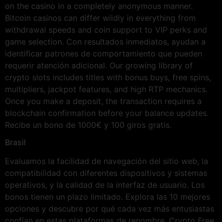
on the casino in a completely anonymous manner.
Bitcoin casinos can differ wildly in everything from
withdrawal speeds and coin support to VIP perks and
game selection. Con resultados inmediatos, ayudan a
identificar patrones de comportamiento que pueden
requerir atención adicional. Our growing library of
crypto slots includes titles with bonus buys, free spins,
multipliers, jackpot features, and high RTP mechanics.
Once you make a deposit, the transaction requires a
blockchain confirmation before your balance updates.
Recibe un bono de 1000€ y 100 giros gratis.
Brasil
Evaluamos la facilidad de navegación del sitio web, la
compatibilidad con diferentes dispositivos y sistemas
operativos, y la calidad de la interfaz de usuario. Los
bonos tienen un plazo limitado. Explora las 10 mejores
opciones y descubre por qué cada vez más entusiastas
confían en estas plataformas de renombre. Crypto Free