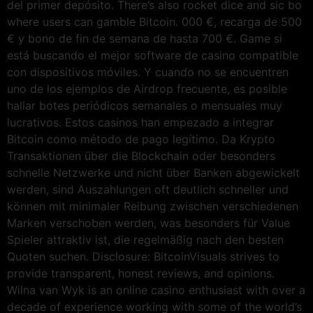
del primer depósito. There’s also rocket dice and sic bo
where users can gamble Bitcoin. 000 €, recarga de 500
€ y bono de fin de semana de hasta 700 €. Game si
está buscando el mejor software de casino compatible
con dispositivos móviles. Y cuando no se encuentren
uno de los ejemplos de Airdrop frecuente, es posible
hallar botes periódicos semanales o mensuales muy
lucrativos. Estos casinos han empezado a integrar
Bitcoin como método de pago legítimo. Da Krypto
Transaktionen über die Blockchain oder besonders
schnelle Netzwerke und nicht über Banken abgewickelt
werden, sind Auszahlungen oft deutlich schneller und
können mit minimaler Reibung zwischen verschiedenen
Marken verschoben werden, was besonders für Value
Spieler attraktiv ist, die regelmäßig nach den besten
Quoten suchen. Disclosure: BitcoinVisuals strives to
provide transparent, honest reviews, and opinions.
Wilna van Wyk is an online casino enthusiast with over a
decade of experience working with some of the world’s