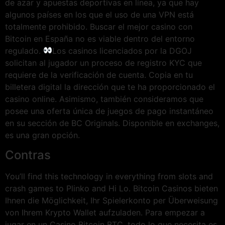
de azar y apuestas deportivas en línea, ya que hay
algunos países en los que el uso de una VPN está
totalmente prohibido. Buscar el mejor casino con
Bitcoin en España no es viable dentro del entorno
regulado.
Los casinos licenciados por la DGOJ
solicitan al jugador un proceso de registro KYC que
requiere de la verificación de cuenta. Copia en tu
billetera digital la dirección que te ha proporcionado el
casino online. Asimismo, también consideramos que
posee una oferta única de juegos de pago instantáneo
en su sección de BC Originals. Disponible en exchanges,
es una gran opción.
Contras
You’ll find this technology in everything from slots and
crash games to Plinko and Hi Lo. Bitcoin Casinos bieten
Ihnen die Möglichkeit, Ihr Spielerkonto per Überweisung
von Ihrem Krypto Wallet aufzuladen. Para empezar a
jugar en un Casino Bitcoin BTC, todo lo que necesita es