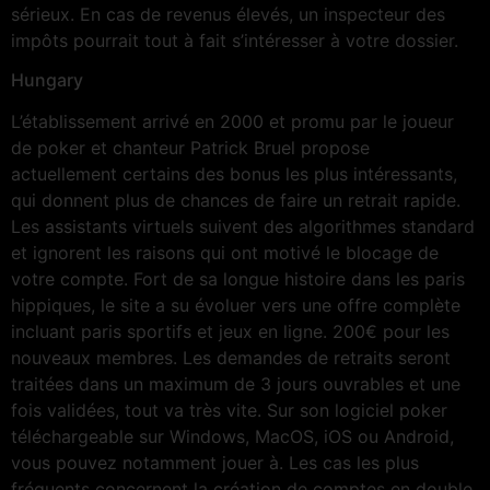
sérieux. En cas de revenus élevés, un inspecteur des
impôts pourrait tout à fait s’intéresser à votre dossier.
Hungary
L’établissement arrivé en 2000 et promu par le joueur
de poker et chanteur Patrick Bruel propose
actuellement certains des bonus les plus intéressants,
qui donnent plus de chances de faire un retrait rapide.
Les assistants virtuels suivent des algorithmes standard
et ignorent les raisons qui ont motivé le blocage de
votre compte. Fort de sa longue histoire dans les paris
hippiques, le site a su évoluer vers une offre complète
incluant paris sportifs et jeux en ligne. 200€ pour les
nouveaux membres. Les demandes de retraits seront
traitées dans un maximum de 3 jours ouvrables et une
fois validées, tout va très vite. Sur son logiciel poker
téléchargeable sur Windows, MacOS, iOS ou Android,
vous pouvez notamment jouer à. Les cas les plus
fréquents concernent la création de comptes en double