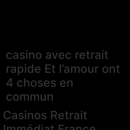
casino avec retrait
rapide Et l’amour ont
4 choses en
commun
Casinos Retrait
Immédiat France