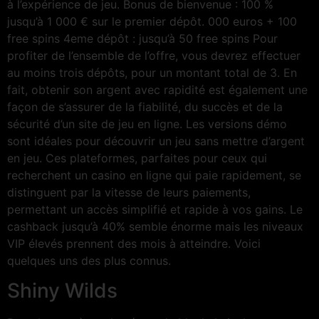
à l’expérience de jeu. Bonus de bienvenue : 100 %
jusqu’à 1 000 € sur le premier dépôt. 000 euros + 100
free spins 4eme dépôt : jusqu’à 50 free spins Pour
profiter de l’ensemble de l’offre, vous devrez effectuer
au moins trois dépôts, pour un montant total de 3. En
fait, obtenir son argent avec rapidité est également une
façon de s’assurer de la fiabilité, du succès et de la
sécurité d’un site de jeu en ligne. Les versions démo
sont idéales pour découvrir un jeu sans mettre d’argent
en jeu. Ces plateformes, parfaites pour ceux qui
recherchent un casino en ligne qui paie rapidement, se
distinguent par la vitesse de leurs paiements,
permettant un accès simplifié et rapide à vos gains. Le
cashback jusqu’à 40% semble énorme mais les niveaux
VIP élevés prennent des mois à atteindre. Voici
quelques uns des plus connus.
Shiny Wilds