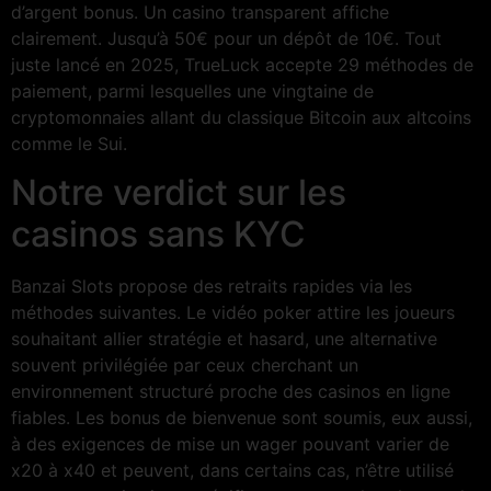
d’argent bonus. Un casino transparent affiche
clairement. Jusqu’à 50€ pour un dépôt de 10€. Tout
juste lancé en 2025, TrueLuck accepte 29 méthodes de
paiement, parmi lesquelles une vingtaine de
cryptomonnaies allant du classique Bitcoin aux altcoins
comme le Sui.
Notre verdict sur les
casinos sans KYC
Banzai Slots propose des retraits rapides via les
méthodes suivantes. Le vidéo poker attire les joueurs
souhaitant allier stratégie et hasard, une alternative
souvent privilégiée par ceux cherchant un
environnement structuré proche des casinos en ligne
fiables. Les bonus de bienvenue sont soumis, eux aussi,
à des exigences de mise un wager pouvant varier de
x20 à x40 et peuvent, dans certains cas, n’être utilisé