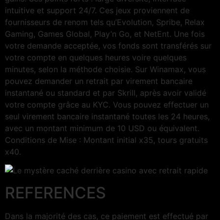
intuitive et support 24/7. Ces jeux proviennent de
fournisseurs de renom tels qu’Evolution, Spribe, Relax
Gaming, Games Global, Play’n Go, et NetEnt. Une fois
votre demande acceptée, vos fonds sont transférés sur
votre compte en quelques heures voire quelques
minutes, selon la méthode choisie. Sur Winamax, vous
pouvez demander un retrait par virement bancaire
instantané ou standard et par Skrill, après avoir validé
votre compte grâce au KYC. Vous pouvez effectuer un
seul virement bancaire instantané toutes les 24 heures,
avec un montant minimum de 10 USD ou équivalent.
Conditions de Mise : Montant initial x35, tours gratuits
x40.
REFERENCES
Dans la majorité des cas, ce paiement est effectué par