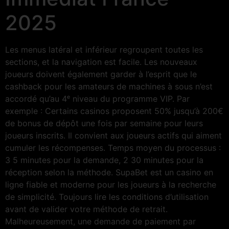
2025
Les menus latéral et inférieur regroupent toutes les
sections, et la navigation est facile. Les nouveaux
joueurs doivent également garder à l’esprit que le
cashback pour les amateurs de machines à sous n’est
accordé qu’au 4ᵉ niveau du programme VIP. Par
exemple : Certains casinos proposent 50% jusqu’à 200€
de bonus de dépôt une fois par semaine pour leurs
joueurs inscrits. Il convient aux joueurs actifs qui aiment
cumuler les récompenses. Temps moyen du processus :
3 5 minutes pour la demande, 2 30 minutes pour la
réception selon la méthode. SupaBet est un casino en
ligne fiable et moderne pour les joueurs à la recherche
de simplicité. Toujours lire les conditions d’utilisation
avant de valider votre méthode de retrait.
Malheureusement, une demande de paiement par