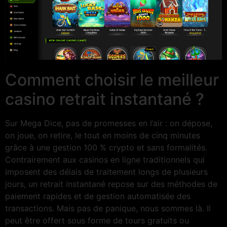
Comment choisir le meilleur
casino retrait instantané ?
Sur Mega Dice, pas de promesses en l’air : on dépose,
on joue, on retire, le tout en moins de cinq minutes
grâce à une gestion 100 % crypto et sans formalités.
Contrairement aux casinos en ligne traditionnels qui
imposent des délais de traitement longs de plusieurs
jours, un retrait instantané repose sur des méthodes de
paiement rapides et de gestion automatisée des
transactions. Mais pas de panique, nous sommes là. Il
peut être offert sous forme de tours gratuits ou