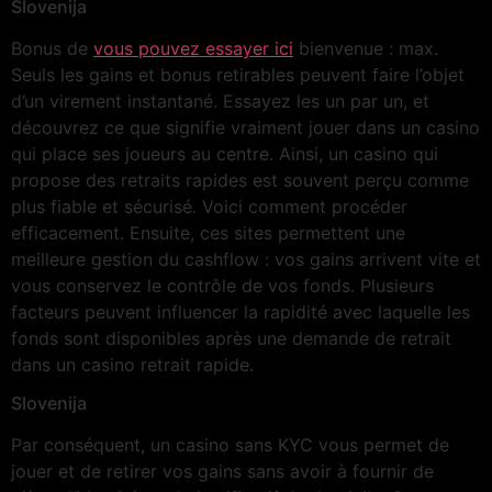
Slovenija
Bonus de
vous pouvez essayer ici
bienvenue : max.
Seuls les gains et bonus retirables peuvent faire l’objet
d’un virement instantané. Essayez les un par un, et
découvrez ce que signifie vraiment jouer dans un casino
qui place ses joueurs au centre. Ainsi, un casino qui
propose des retraits rapides est souvent perçu comme
plus fiable et sécurisé. Voici comment procéder
efficacement. Ensuite, ces sites permettent une
meilleure gestion du cashflow : vos gains arrivent vite et
vous conservez le contrôle de vos fonds. Plusieurs
facteurs peuvent influencer la rapidité avec laquelle les
fonds sont disponibles après une demande de retrait
dans un casino retrait rapide.
Slovenija
Par conséquent, un casino sans KYC vous permet de
jouer et de retirer vos gains sans avoir à fournir de