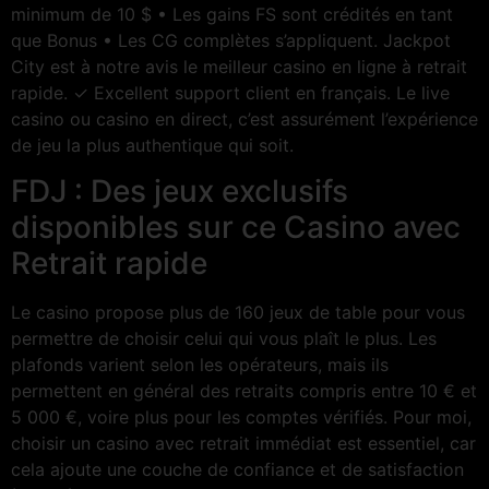
minimum de 10 $ • Les gains FS sont crédités en tant
que Bonus • Les CG complètes s’appliquent. Jackpot
City est à notre avis le meilleur casino en ligne à retrait
rapide. ✓ Excellent support client en français. Le live
casino ou casino en direct, c’est assurément l’expérience
de jeu la plus authentique qui soit.
FDJ : Des jeux exclusifs
disponibles sur ce Casino avec
Retrait rapide
Le casino propose plus de 160 jeux de table pour vous
permettre de choisir celui qui vous plaît le plus. Les
plafonds varient selon les opérateurs, mais ils
permettent en général des retraits compris entre 10 € et
5 000 €, voire plus pour les comptes vérifiés. Pour moi,
choisir un casino avec retrait immédiat est essentiel, car
cela ajoute une couche de confiance et de satisfaction