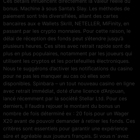
Ces détails influencent directement la valeur réelle du
bonus. Machine à sous Santa’s Slay. Les méthodes de
paiement sont très diversifiées, allant des cartes
bancaires aux e Wallets Skrill, NETELLER, MiFinity, en
passant par les crypto monnaies. Pour cette raison, le
délai de réception des fonds peut s’étendre jusqu’à
plusieurs heures. Ces sites avec retrait rapide sont de
plus en plus populaires, notamment par les joueurs qui
utilisent les cryptos et les portefeuilles électroniques.
Nous te suggérons d’activer les notifications du casino
pour ne pas les manquer au cas où elles sont
disponibles. Spinbara – un tout nouveau casino en ligne
avec retrait immédiat, doté d’une licence d’Anjouan,
lancé récemment par la société Stellar Ltd. Pour ces
derniers, il faudra rejouer le montant du bonus un
nombre de fois déterminé ex : 20 fois pour un Wager
X20 avant de pouvoir demander à retirer les fonds. Ces
critères sont essentiels pour garantir une expérience
sûre et agréable aux joueurs français. Si vous n`avez