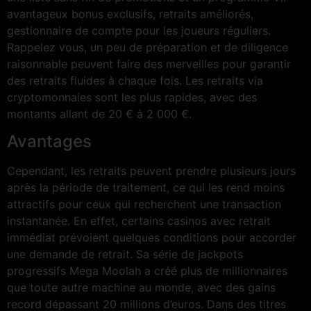
avantageux bonus exclusifs, retraits améliorés,
gestionnaire de compte pour les joueurs réguliers.
Rappelez vous, un peu de préparation et de diligence
raisonnable peuvent faire des merveilles pour garantir
des retraits fluides à chaque fois. Les retraits via
cryptomonnaies sont les plus rapides, avec des
montants allant de 20 € à 2 000 €.
Avantages
Cependant, les retraits peuvent prendre plusieurs jours
après la période de traitement, ce qui les rend moins
attractifs pour ceux qui recherchent une transaction
instantanée. En effet, certains casinos avec retrait
immédiat prévoient quelques conditions pour accorder
une demande de retrait. Sa série de jackpots
progressifs Mega Moolah a créé plus de millionnaires
que toute autre machine au monde, avec des gains
record dépassant 20 millions d’euros. Dans des titres