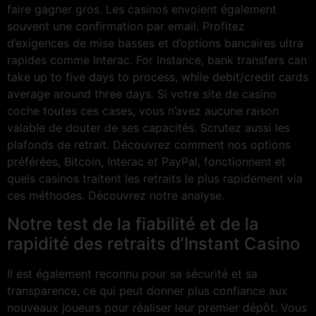
faire gagner gros. Les casinos envoient également
souvent une confirmation par email. Profitez
d’exigences de mise basses et d’options bancaires ultra
rapides comme Interac. For instance, bank transfers can
take up to five days to process, while debit/credit cards
average around three days. Si votre site de casino
coche toutes ces cases, vous n’avez aucune raison
valable de douter de ses capacités. Scrutez aussi les
plafonds de retrait. Découvrez comment nos options
préférées, Bitcoin, Interac et PayPal, fonctionnent et
quels casinos traitent les retraits le plus rapidement via
ces méthodes. Découvrez notre analyse.
Notre test de la fiabilité et de la
rapidité des retraits d’Instant Casino
Il est également reconnu pour sa sécurité et sa
transparence, ce qui peut donner plus confiance aux
nouveaux joueurs pour réaliser leur premier dépôt. Vous