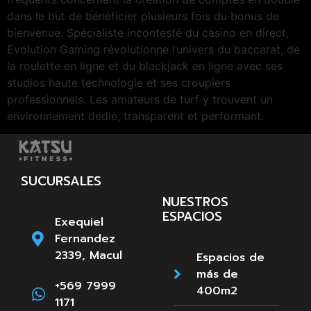
dans le but de bénéficier plusieurs fois du bonus de
bienvenue. Spécialiste incontesté du casino en direct,
Evolution Gaming révolutionne l’univers du baccarat, de
la roulette en ligne et du blackjack en ligne avec ses
studios haute technologie et ses croupiers
professionnels. Les amateurs de turf y trouvent un
environnement dédié, transparent et performant.
SUCURSALES
NUESTROS
ESPACIOS
Exequiel
Fernandez
2339, Macul
Espacios de
más de
+569 7999
400m2
1171