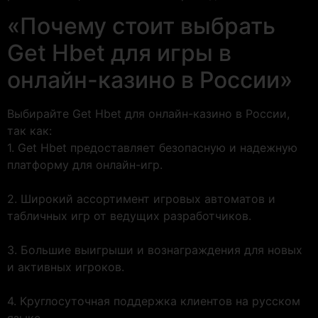
«Почему стоит выбрать
Get Hbet для игры в
онлайн-казино в России»
Выбирайте Get Hbet для онлайн-казино в России,
так как:
1. Get Hbet предоставляет безопасную и надежную
платформу для онлайн-игр.
2. Широкий ассортимент игровых автоматов и
табличных игр от ведущих разработчиков.
3. Большие выигрыши и вознаграждения для новых
и активных игроков.
4. Круглосуточная поддержка клиентов на русском