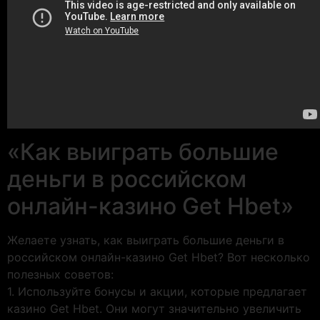
«Как выиграть большие
деньги в российском
онлайн-казино Get Hbet»
Желаете узнать, как выиграть большие деньги в
российском онлайн-казино Get Hbet? Вот несколько
полезных советов:
1. Используйте бонусы и акции, которые предлагает
казино Get Hbet. Они могут значительно увеличить