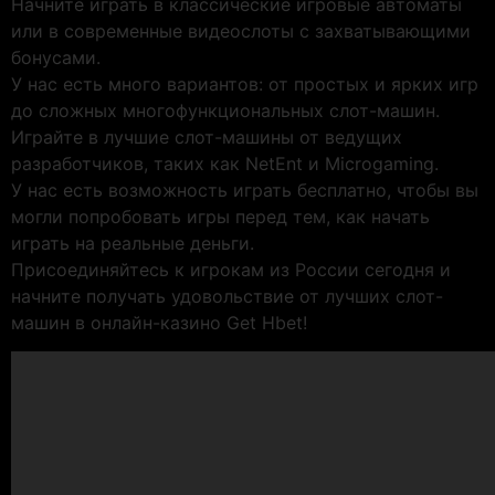
Начните играть в классические игровые автоматы
или в современные видеослоты с захватывающими
бонусами.
У нас есть много вариантов: от простых и ярких игр
до сложных многофункциональных слот-машин.
Играйте в лучшие слот-машины от ведущих
разработчиков, таких как NetEnt и Microgaming.
У нас есть возможность играть бесплатно, чтобы вы
могли попробовать игры перед тем, как начать
играть на реальные деньги.
Присоединяйтесь к игрокам из России сегодня и
начните получать удовольствие от лучших слот-
машин в онлайн-казино Get Hbet!