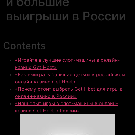
и большие
выигрыши в России
Contents
«Играйте в лучшие слот-машины в онлайн-
казино Get Hbet»
«Как выиграть большие деньги в российском
онлайн-казино Get Hbet»
«Почему стоит выбрать Get Hbet для игры в
онлайн-казино в России»
«Наш опыт игры в слот-машины в онлайн-
казино Get Hbet в России»