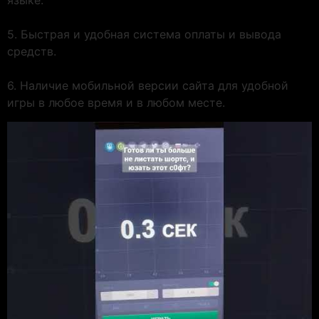
языке.
5. Быстрая и удобная система оплаты и вывода
средств.
6. Наличие мобильной версии сайта для удобной
игры в любое время и в любом месте.