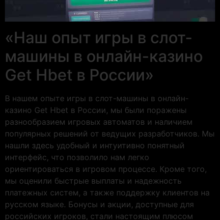
«Наш опыт игры в слот-
машины в онлайн-казино
Get Hbet в России»
В нашем опыте игры в слот-машины в онлайн-
казино Get Hbet в России, мы были поражены
разнообразием игровых автоматов и наличием
популярных решений от ведущих разработчиков. Мы
нашли здесь удобный и интуитивно понятный
интерфейс, что позволило нам легко
ориентироваться в игровом процессе. Кроме того,
мы оценили быстрые выплаты и надежность
платежных систем, а также поддержку клиентов на
русском языке. Бонусы и акции, доступные для
российских игроков, стали настоящим плюсом