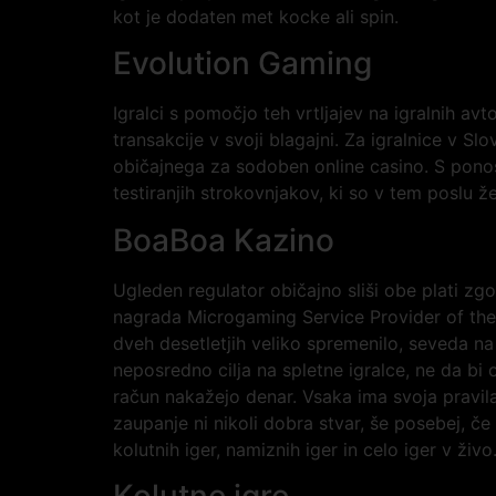
kot je dodaten met kocke ali spin.
Evolution Gaming
Igralci s pomočjo teh vrtljajev na igralnih av
transakcije v svoji blagajni. Za igralnice v S
običajnega za sodoben online casino. S ponoso
testiranjih strokovnjakov, ki so v tem poslu ž
BoaBoa Kazino
Ugleden regulator običajno sliši obe plati zgo
nagrada Microgaming Service Provider of the 
dveh desetletjih veliko spremenilo, seveda na
neposredno cilja na spletne igralce, ne da bi o
račun nakažejo denar. Vsaka ima svoja pravil
zaupanje ni nikoli dobra stvar, še posebej, če
kolutnih iger, namiznih iger in celo iger v živo