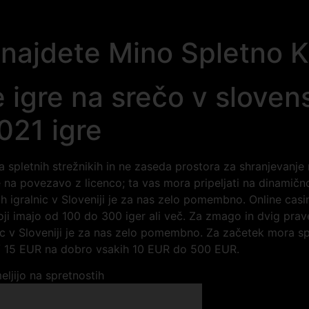
o najdete Mino Spletno K
ne igre na srečo v sloven
2021 igre
pletnih strežnikih in ne zaseda prostora za shranjevanje n
te na povezavo z licenco; ta vas mora pripeljati na dinamično
ih igralnic v Sloveniji je za nas zelo pomembno. Online ca
noji imajo od 100 do 300 iger ali več. Za zmago in dvig prav
ic v Sloveniji je za nas zelo pomembno. Za začetek mora sple
/ 15 EUR na dobro vsakih 10 EUR do 500 EUR.