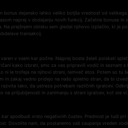
en bonus dejansko lahko veliko boljša vrednost od velikega. S
s časom naprej v dodajanju novih funkcij. Začetne bonuse in 
. Na prejšnjem obisku sem gledal njihovo izplačilo, ki je po
bdelave transakcij.
aren v vsem kar počne. Najprej boste želeli poiskati spletni
ičani kako izbrati, smo za vas pripravili vodič in seznam 
o ni le trofeja na njihovi strani, temveč etos. Potem so tu še
 in zakaj vedno pridejo na našo spletno stran, da bi izvedeli
razvita tako, da ustreza potrebam različnih igralcev. Odkrijt
o na priljubljenosti in zanimanju s strani igralcev, kot ste vi.
 kar spodbudi vrsto negativnih čustev. Prednost je tudi pri 
st. Dovolite nam, da postanemo vaš zaupanja vreden vodnik n