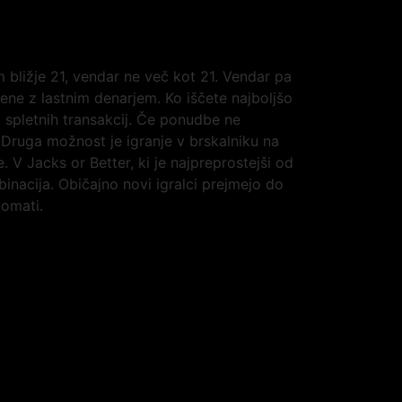
čim bližje 21, vendar ne več kot 21. Vendar pa
jene z lastnim denarjem. Ko iščete najboljšo
o spletnih transakcij. Če ponudbe ne
 Druga možnost je igranje v brskalniku na
te. V Jacks or Better, ki je najpreprostejši od
binacija. Običajno novi igralci prejmejo do
tomati.