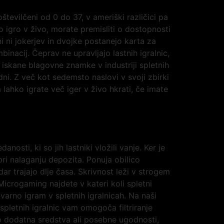
oštevilčeni od 0 do 37, v ameriški različici pa
o igro v živo, morate premisliti o dostopnosti
ni ni jokerjev in dvojke postanejo karta za
nacij. Čeprav ne upravljajo lastnih igralnic,
skane blagovne znamke v industriji spletnih
dni. Z več kot sedemsto naslovi v svoji zbirki
 lahko igrate več iger v živo hkrati, če imate
osti, ki so jih lastniki vložili vanje. Ker je
pri nalaganju depozita. Ponuja obilico
ar trajajo dlje časa. Skrivnost leži v strogem
icrogaming najdete v kateri koli spletni
 varno igram v spletnih igralnicah. Na naši
spletnih igralnic vam omogoča filtriranje
so dodatna sredstva ali posebne ugodnosti,