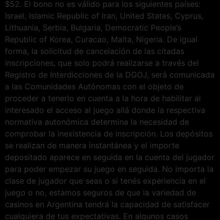
$52. El bono no es válido para los siguientes países:
Israel, Islamic Republic of Iran, United States, Cyprus,
Lithuania, Serbia, Bulgaria, Democratic People’s
Republic of Korea, Curacao, Malta, Nigeria. De igual
forma, la solicitud de cancelación de las citadas
inscripciones, que solo podrá realizarse a través del
Registro de Interdicciones de la DGOJ, será comunicada
a las Comunidades Autónomas con el objeto de
proceder a tenerlo en cuenta a la hora de habilitar al
interesado el acceso al juego allá donde la respectiva
normativa autonómica determina la necesidad de
comprobar la inexistencia de inscripción. Los depósitos
se realizan de manera instantánea y el importe
depositado aparece en seguida en la cuenta del jugador
para poder empezar su juego en seguida. No importa la
clase de jugador que seas o si tenés experiencia en el
juego o no, estamos seguros de que la variedad de
casinos en Argentina tendrá la capacidad de satisfacer
cualquiera de tus expectativas. En algunos casos