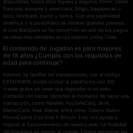
disponibles, todos ellos legales y seguros: Poker, ruleta
francesa, europea y americana, bingo, tragaperras o
slots, blackjack, punto y banca. Con una jugabilidad
dinámica y la posibilidad de obtener grandes premios,
el Live Blackjack se ha convertido en uno de los juegos
de mesa más rentables en los casinos online Chile.
El contenido de Jugadon es para mayores
de 18 años ¿Cumplís con los requisitos de
edad para continuar?
Además de facilitar las transacciones, con el código
ESTAFANDB, podés probar la plataforma con 100
tiradas gratis sin tener que depositar ni un peso.
Contarás con varias opciones al momento de hacer una
transacción, como Neteller, PaySafeCard, Skrill,
MasterCard, Visa, Klarna, entre otros. Casino Nuevo
PonceCasino Con Visa Y Bitcoin. Esto nos ayuda a
mejorar el funcionamiento de nuestra web. La finalidad
del blackjack es vencer al crupier. Espera encontrar los