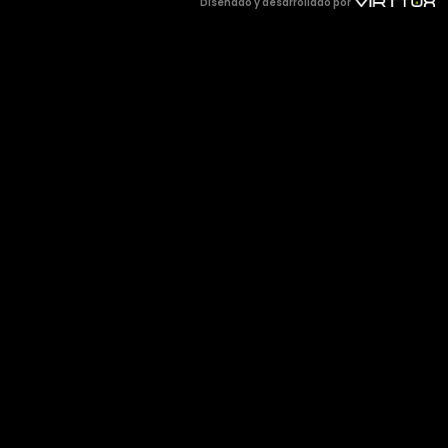
Diseñado y desarrollado por