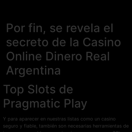
Por fin, se revela el
secreto de la Casino
Online Dinero Real
Argentina
Top Slots de
Pragmatic Play
Y para aparecer en nuestras listas como un casino
seguro y fiable, también son necesarias herramientas de