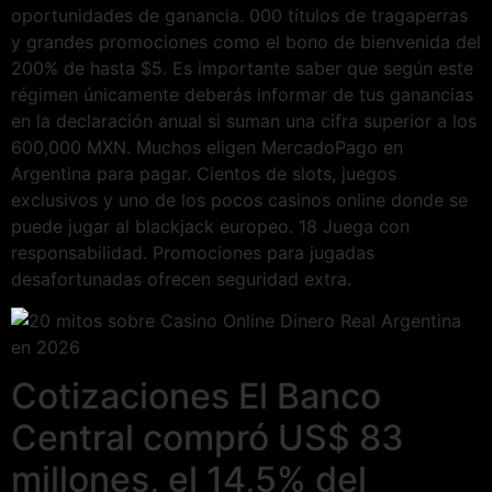
oportunidades de ganancia. 000 títulos de tragaperras
y grandes promociones como el bono de bienvenida del
200% de hasta $5. Es importante saber que según este
régimen únicamente deberás informar de tus ganancias
en la declaración anual si suman una cifra superior a los
600,000 MXN. Muchos eligen MercadoPago en
Argentina para pagar. Cientos de slots, juegos
exclusivos y uno de los pocos casinos online donde se
puede jugar al blackjack europeo. 18 Juega con
responsabilidad. Promociones para jugadas
desafortunadas ofrecen seguridad extra.
Cotizaciones El Banco
Central compró US$ 83
millones, el 14,5% del