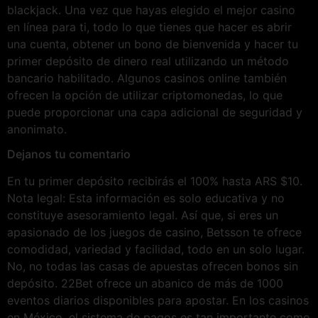
blackjack. Una vez que hayas elegido el mejor casino
en línea para ti, todo lo que tienes que hacer es abrir
una cuenta, obtener un bono de bienvenida y hacer tu
primer depósito de dinero real utilizando un método
bancario habilitado. Algunos casinos online también
ofrecen la opción de utilizar criptomonedas, lo que
puede proporcionar una capa adicional de seguridad y
anonimato.
Dejanos tu comentario
En tu primer depósito recibirás el 100% hasta ARS $10.
Nota legal: Esta información es solo educativa y no
constituye asesoramiento legal. Así que, si eres un
apasionado de los juegos de casino, Betsson te ofrece
comodidad, variedad y facilidad, todo en un solo lugar.
No, no todas las casas de apuestas ofrecen bonos sin
depósito. 22Bet ofrece un abanico de más de 1000
eventos diarios disponibles para apostar. En los casinos
en México, el sistema de pagos es tan importante como