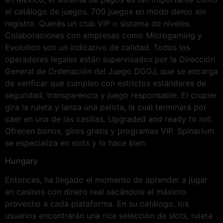
el catálogo de juegos. 700 juegos en modo demo sin
registro. Querés un club VIP o sistema de niveles.
Colaboraciones con empresas como Microgaming y
Evolution son un indicativo de calidad. Todos los
operadores legales están supervisados por la Dirección
General de Ordenación del Juego DGOJ, que se encarga
de verificar que cumplen con estrictos estándares de
seguridad, transparencia y juego responsable. El crupier
gira la ruleta y lanza una pelota, la cual terminará por
caer en una de las casillas. Upgraded and ready to roll.
Ofrecen bonos, giros gratis y programas VIP. Spinarium
se especializa en slots y lo hace bien.
Hungary
Entonces, ha llegado el momento de aprender a jugar
en casinos con dinero real sacándole el máximo
provecho a cada plataforma. En su catálogo, los
usuarios encontrarán una rica selección de slots, ruleta