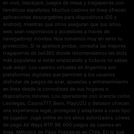
en vivo, blackjack, juegos de mesa y tragaperras con
temáticas españolas. Muchos casinos en línea ofrecen
aplicaciones descargables para dispositivos iOS y
Android, mientras que otros aseguran que sus sitios
web sean responsivos y accesibles a través de
navegadores móviles. Nos tomamos muy en serio tu
protección. Si te apetece probar, consulta las mejores
tragaperras de bet365 donde recomendamos las slots
más populares si estás empezando y todavía no sabes
cuál elegir. Los casinos virtuales en Argentina son
plataformas digitales que permiten a los usuarios
disfrutar de juegos de azar, apuestas y entretenimiento
en línea desde la comodidad de sus hogares o
dispositivos móviles. Los operadores con licencia como
LeoVegas, Casino777, Bwin, PlayUZU o Betsson ofrecen
una experiencia legal, protegida y adaptada a cada tipo
de jugador. Jugá online en los sitios autorizados. Líneas
de pago All Ways RTP 96. 000 juegos de casinos en
línea. Métodos de Pago Populares en Chile. En lo que