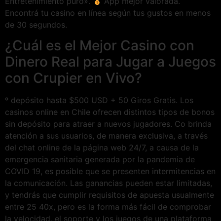
Entretenimiento puro».
App mejor valorada.
Encontrá tu casino en línea según tus gustos en menos
de 30 segundos.
¿Cuál es el Mejor Casino con
Dinero Real para Jugar a Juegos
con Crupier en Vivo?
º depósito hasta $500 USD + 50 Giros Gratis. Los
casinos online en Chile ofrecen distintos tipos de bonos
sin depósito para atraer a nuevos jugadores. Co brinda
atención a sus usuarios, de manera exclusiva, a través
del chat online de la página web 24/7, a causa de la
emergencia sanitaria generada por la pandemia de
COVID 19, es posible que se presenten intermitencias en
la comunicación. Las ganancias pueden estar limitadas,
y tendrás que cumplir requisitos de apuesta usualmente
entre 25 40x, pero es la forma más fácil de comprobar
la velocidad, el soporte y los juegos de una plataforma