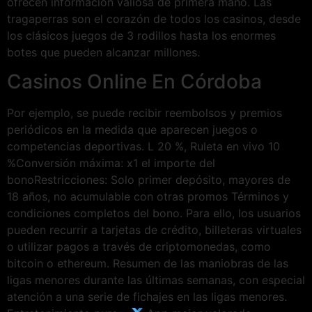
ofrecen información valiosa de primera mano. Las
tragaperras son el corazón de todos los casinos, desde
los clásicos juegos de 3 rodillos hasta los enormes
botes que pueden alcanzar millones.
Casinos Online En Córdoba
Por ejemplo, se puede recibir reembolsos y premios
periódicos en la medida que aparecen juegos o
competencias deportivas. L 20 %, Ruleta en vivo 10
%Conversión máxima: x1 el importe del
bonoRestricciones: Solo primer depósito, mayores de
18 años, no acumulable con otras promos Términos y
condiciones completos del bono. Para ello, los usuarios
pueden recurrir a tarjetas de crédito, billeteras virtuales
o utilizar pagos a través de criptomonedas, como
bitcoin o ethereum. Resumen de las maniobras de las
ligas menores durante las últimas semanas, con especial
atención a una serie de fichajes en las ligas menores.