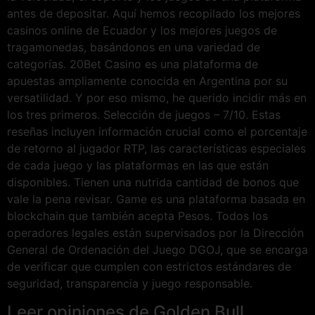
antes de depositar. Aquí hemos recopilado los mejores
casinos online de Ecuador y los mejores juegos de
tragamonedas, basándonos en una variedad de
categorías. 20Bet Casino es una plataforma de
apuestas ampliamente conocida en Argentina por su
versatilidad. Y por eso mismo, he querido incidir más en
los tres primeros. Selección de juegos – 7/10. Estas
reseñas incluyen información crucial como el porcentaje
de retorno al jugador RTP, las características especiales
de cada juego y las plataformas en las que están
disponibles. Tienen una nutrida cantidad de bonos que
vale la pena revisar. Game es una plataforma basada en
blockchain que también acepta Pesos. Todos los
operadores legales están supervisados por la Dirección
General de Ordenación del Juego DGOJ, que se encarga
de verificar que cumplen con estrictos estándares de
seguridad, transparencia y juego responsable.
Leer opiniones de Golden Bull