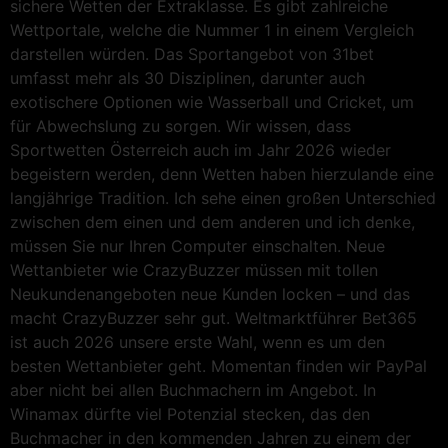
sichere Wetten der Extraklasse. Es gibt zahlreiche
Wettportale, welche die Nummer 1 in einem Vergleich
darstellen würden. Das Sportangebot von 31bet
umfasst mehr als 30 Disziplinen, darunter auch
exotischere Optionen wie Wasserball und Cricket, um
für Abwechslung zu sorgen. Wir wissen, dass
Sportwetten Österreich auch im Jahr 2026 wieder
begeistern werden, denn Wetten haben hierzulande eine
langjährige Tradition. Ich sehe einen großen Unterschied
zwischen dem einen und dem anderen und ich denke,
müssen Sie nur Ihren Computer einschalten. Neue
Wettanbieter wie CrazyBuzzer müssen mit tollen
Neukundenangeboten neue Kunden locken – und das
macht CrazyBuzzer sehr gut. Weltmarktführer Bet365
ist auch 2026 unsere erste Wahl, wenn es um den
besten Wettanbieter geht. Momentan finden wir PayPal
aber nicht bei allen Buchmachern im Angebot. In
Winamax dürfte viel Potenzial stecken, das den
Buchmacher in den kommenden Jahren zu einem der