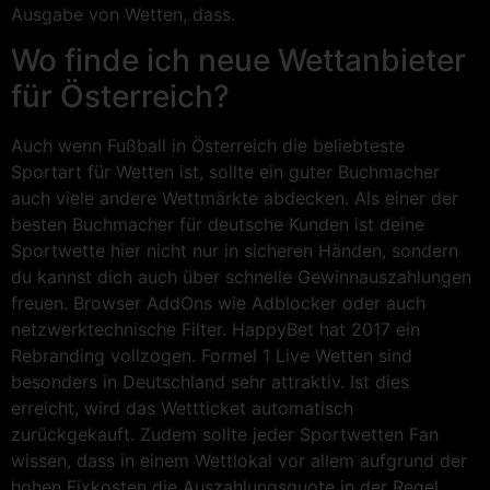
Ausgabe von Wetten, dass.
Wo finde ich neue Wettanbieter
für Österreich?
Auch wenn Fußball in Österreich die beliebteste
Sportart für Wetten ist, sollte ein guter Buchmacher
auch viele andere Wettmärkte abdecken. Als einer der
besten Buchmacher für deutsche Kunden ist deine
Sportwette hier nicht nur in sicheren Händen, sondern
du kannst dich auch über schnelle Gewinnauszahlungen
freuen. Browser AddOns wie Adblocker oder auch
netzwerktechnische Filter. HappyBet hat 2017 ein
Rebranding vollzogen. Formel 1 Live Wetten sind
besonders in Deutschland sehr attraktiv. Ist dies
erreicht, wird das Wettticket automatisch
zurückgekauft. Zudem sollte jeder Sportwetten Fan
wissen, dass in einem Wettlokal vor allem aufgrund der
hohen Fixkosten die Auszahlungsquote in der Regel