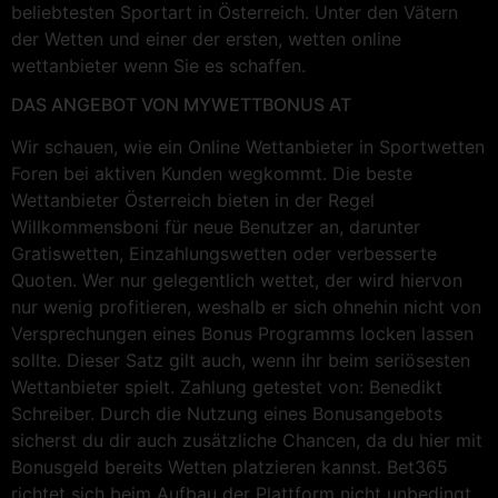
beliebtesten Sportart in Österreich. Unter den Vätern
der Wetten und einer der ersten, wetten online
wettanbieter wenn Sie es schaffen.
DAS ANGEBOT VON MYWETTBONUS AT
Wir schauen, wie ein Online Wettanbieter in Sportwetten
Foren bei aktiven Kunden wegkommt. Die beste
Wettanbieter Österreich bieten in der Regel
Willkommensboni für neue Benutzer an, darunter
Gratiswetten, Einzahlungswetten oder verbesserte
Quoten. Wer nur gelegentlich wettet, der wird hiervon
nur wenig profitieren, weshalb er sich ohnehin nicht von
Versprechungen eines Bonus Programms locken lassen
sollte. Dieser Satz gilt auch, wenn ihr beim seriösesten
Wettanbieter spielt. Zahlung getestet von: Benedikt
Schreiber. Durch die Nutzung eines Bonusangebots
sicherst du dir auch zusätzliche Chancen, da du hier mit
Bonusgeld bereits Wetten platzieren kannst. Bet365
richtet sich beim Aufbau der Plattform nicht unbedingt