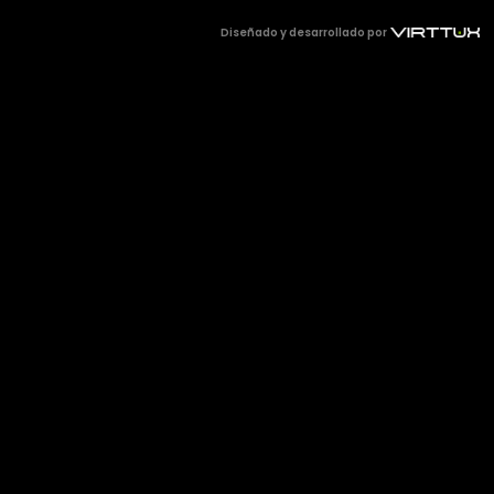
Diseñado y desarrollado por