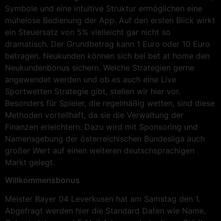
Symbole und eine intuitive Struktur ermöglichen eine
mühelose Bedienung der App. Auf den ersten Blick wirkt
ein Steuersatz von 5% vielleicht gar nicht so
dramatisch. Der Grundbetrag kann 1 Euro oder 10 Euro
betragen. Neukunden können sich bei bet at home den
Neukundenbonus sichern. Welche Strategien gerne
angewendet werden und ob es auch eine Live
Sportwetten Strategie gibt, stellen wir hier vor.
Besonders für Spieler, die regelmäßig wetten, sind diese
Methoden vorteilhaft, da sie die Verwaltung der
Finanzen erleichtern. Dazu wird mit Sponsoring und
Namensgebung der österreichischen Bundesliga auch
großer Wert auf einen weiteren deutschsprachigen
Markt gelegt.
Willkommensbonus
Meister Bayer 04 Leverkusen hat am Samstag den 1.
Abgefragt werden hier die Standard Daten wie Name,