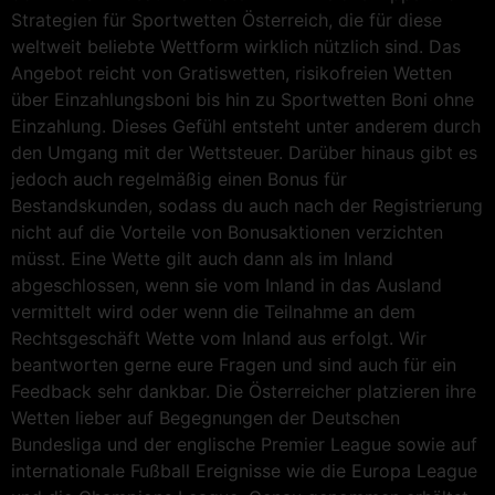
Strategien für Sportwetten Österreich, die für diese
weltweit beliebte Wettform wirklich nützlich sind. Das
Angebot reicht von Gratiswetten, risikofreien Wetten
über Einzahlungsboni bis hin zu Sportwetten Boni ohne
Einzahlung. Dieses Gefühl entsteht unter anderem durch
den Umgang mit der Wettsteuer. Darüber hinaus gibt es
jedoch auch regelmäßig einen Bonus für
Bestandskunden, sodass du auch nach der Registrierung
nicht auf die Vorteile von Bonusaktionen verzichten
müsst. Eine Wette gilt auch dann als im Inland
abgeschlossen, wenn sie vom Inland in das Ausland
vermittelt wird oder wenn die Teilnahme an dem
Rechtsgeschäft Wette vom Inland aus erfolgt. Wir
beantworten gerne eure Fragen und sind auch für ein
Feedback sehr dankbar. Die Österreicher platzieren ihre
Wetten lieber auf Begegnungen der Deutschen
Bundesliga und der englische Premier League sowie auf
internationale Fußball Ereignisse wie die Europa League