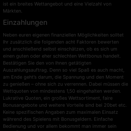
ist ein breites Wettangebot und eine Vielzahl von
Märkten.
Einzahlungen
Neben euren eigenen finanziellen Möglichkeiten solltet
Ihr zusätzlich die folgenden acht Faktoren bewerten
und anschließend selbst einschätzen, ob es sich um
einen guten oder eher schlechten Wettbonus handelt.
Bestätigen Sie den von Ihnen getätigten
Auszahlungsauftrag. Denn so viel Spaß es auch macht,
am Ende geht’s darum, die Spannung und den Moment
zu genießen – ohne sich zu verrennen. Dabei müssen die
Wettquoten von mindestens 1,50 eingehalten werden.
Lukrative Quoten, ein großes Wettsortiment, faire
Bonusangebote und weitere Vorteile sind bei 20bet etc.
Keine spezifischen Angaben zum maximalen Einsatz
während des Spielens mit Bonusgeldern. Einfache
Bedienung und vor allem bekommt man immer sein