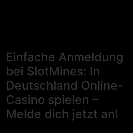
Einfache Anmeldung
bei SlotMines: In
Deutschland Online-
Casino spielen –
Melde dich jetzt an!