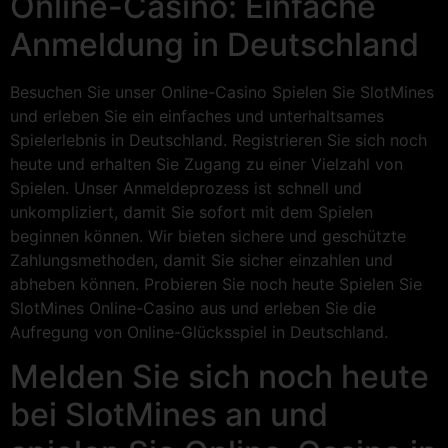
Online-Casino: Einfache
Anmeldung in Deutschland
Besuchen Sie unser Online-Casino Spielen Sie SlotMines
und erleben Sie ein einfaches und unterhaltsames
Spielerlebnis in Deutschland. Registrieren Sie sich noch
heute und erhalten Sie Zugang zu einer Vielzahl von
Spielen. Unser Anmeldeprozess ist schnell und
unkompliziert, damit Sie sofort mit dem Spielen
beginnen können. Wir bieten sichere und geschützte
Zahlungsmethoden, damit Sie sicher einzahlen und
abheben können. Probieren Sie noch heute Spielen Sie
SlotMines Online-Casino aus und erleben Sie die
Aufregung von Online-Glücksspiel in Deutschland.
Melden Sie sich noch heute
bei SlotMines an und