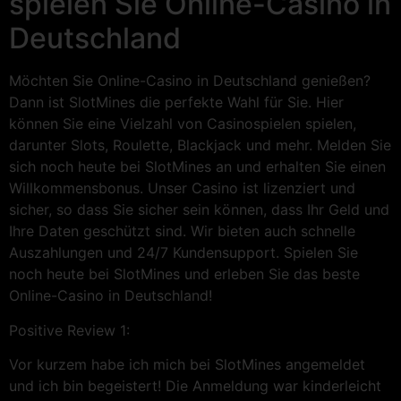
spielen Sie Online-Casino in
Deutschland
Möchten Sie Online-Casino in Deutschland genießen?
Dann ist SlotMines die perfekte Wahl für Sie. Hier
können Sie eine Vielzahl von Casinospielen spielen,
darunter Slots, Roulette, Blackjack und mehr. Melden Sie
sich noch heute bei SlotMines an und erhalten Sie einen
Willkommensbonus. Unser Casino ist lizenziert und
sicher, so dass Sie sicher sein können, dass Ihr Geld und
Ihre Daten geschützt sind. Wir bieten auch schnelle
Auszahlungen und 24/7 Kundensupport. Spielen Sie
noch heute bei SlotMines und erleben Sie das beste
Online-Casino in Deutschland!
Positive Review 1:
Vor kurzem habe ich mich bei SlotMines angemeldet
und ich bin begeistert! Die Anmeldung war kinderleicht