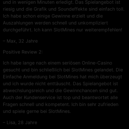
und in wenigen Minuten erledigt. Das Spielangebot ist
riesig und die Grafik und Soundeffekte sind einfach toll.
Ich habe schon einige Gewinne erzielt und die
Auszahlungen werden schnell und unkompliziert
durchgeführt. Ich kann SlotMines nur weiterempfehlen!
– Max, 32 Jahre
Positive Review 2:
Ich habe lange nach einem seriösen Online-Casino
gesucht und bin schließlich bei SlotMines gelandet. Die
Einfache Anmeldung bei SlotMines hat mich überzeugt
und ich wurde nicht enttäuscht. Das Spielangebot ist
abwechslungsreich und die Gewinnchancen sind gut.
Auch der Kundenservice ist top und beantwortet alle
Fragen schnell und kompetent. Ich bin sehr zufrieden
und spiele gerne bei SlotMines.
– Lisa, 28 Jahre