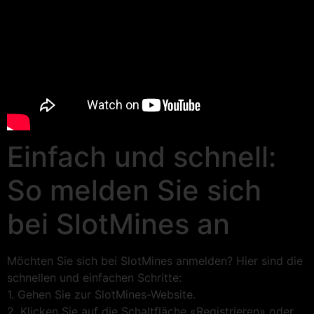
Einfach und schnell:
So melden Sie sich
bei SlotMines an
Möchten Sie sich bei SlotMines anmelden? Hier sind die
schnellen und einfachen Schritte:
1. Gehen Sie zur SlotMines-Website.
2. Klicken Sie auf die Schaltfläche «Registrieren» oder