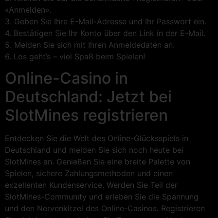
«Anmelden».
3. Geben Sie Ihre E-Mail-Adresse und Ihr Passwort ein.
4. Bestätigen Sie Ihr Konto über den Link in der E-Mail.
5. Melden Sie sich mit Ihren Anmeldedaten an.
6. Los geht’s – viel Spaß beim Spielen!
Online-Casino in
Deutschland: Jetzt bei
SlotMines registrieren
Entdecken Sie die Welt des Online-Glücksspiels in
Deutschland und melden Sie sich noch heute bei
SlotMines an. Genießen Sie eine breite Palette von
Spielen, sichere Zahlungsmethoden und einen
exzellenten Kundenservice. Werden Sie Teil der
SlotMines-Community und erleben Sie die Spannung
und den Nervenkitzel des Online-Casinos. Registrieren