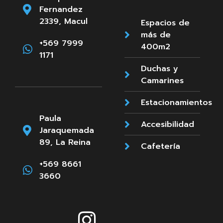
Fernandez
2339, Macul
Espacios de
más de
+569 7999
400m2
1171
Duchas y
Camarines
Estacionamientos
Paula
Accesibilidad
Jaraquemada
89, La Reina
Cafetería
+569 8661
3660