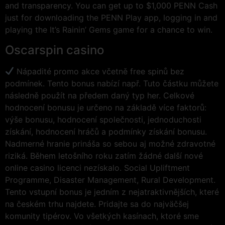
and transparency. You can get up to $1,000 PENN Cash
just for downloading the PENN Play app, logging in and
playing the It’s Rainin’ Gems game for a chance to win.
Oscarspin casino
Nápadité promo akce včetně free spinů bez
podmínek. Tento bonus nabízí např. Tuto částku můžete
následně použít na předem daný typ her. Celkové
hodnocení bonusu je určeno na základě více faktorů:
výše bonusu, hodnocení společnosti, jednoduchosti
získání, hodnocení hráčů a podmínky získání bonusu.
Nadmerné hranie prináša so sebou aj možné zdravotné
riziká. Během letošního roku zatím žádné další nové
online casino licenci nezískalo. Social Upliftment
Programme, Disaster Management, Rural Development.
Tento vstupní bonus je jedním z nejatraktivnějších, které
na českém trhu najdete. Pridajte sa do najväčšej
komunity tipérov. Vo všetkých kasínach, ktoré sme