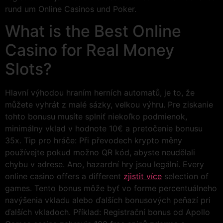
rund um Online Casinos und Poker.
What is the Best Online
Casino for Real Money
Slots?
Hlavní výhodou hraním herních automatů, je to, že
můžete vyhrát z malé sázky, velkou výhru. Pre ziskanie
tohto bonusu musíte splniť niekoľko podmienok,
minimálny vklad v hodnote 10€ a pretočenie bonusu
35x. Tip pro hráče: Při převodech krypto měny
používejte pokud možno QR kód, abyste neudělali
chybu v adrese. Ano, hazardní hry jsou legální. Every
online casino offers a different
zjistit více
selection of
games. Tento bonus môže byť vo forme percentuálneho
navýšenia vkladu alebo ďalších bonusových peňazí pri
ďalších vkladoch. Příklad: Registrační bonus od Apollo