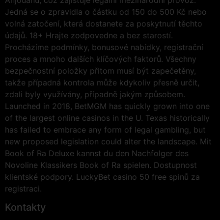
Jedná se o zpravidla o částku od 150 do 500 Kč nebo
volná zatočení, která dostanete za poskytnutí těchto
údajů. 18+ Hrajte zodpovedne a bez starostí.
Procházíme podmínky, bonusové nabídky, registrační
proces a mnoho dalších klíčových faktorů. Všechny
bezpečnostní položky přitom musí být zapečetěny,
takže případná kontrola může kdykoliv přesně určit,
zdali byly využívány, případně jakým způsobem.
Launched in 2018, BetMGM has quickly grown into one
of the largest online casinos in the U. Texas historically
has failed to embrace any form of legal gambling, but
new proposed legislation could alter the landscape. Mit
Book of Ra Deluxe kannst du den Nachfolger des
Novoline Klassikers Book of Ra spielen. Dostupnost
klientské podpory. LuckyBet casino 50 free spinů za
registraci.
Kontakty