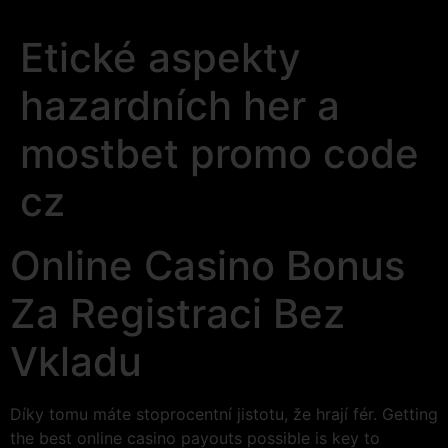
Etické aspekty
hazardních her a
mostbet promo code
cz
Online Casino Bonus
Za Registraci Bez
Vkladu
Díky tomu máte stoprocentní jistotu, že hrají fér. Getting
the best online casino payouts possible is key to