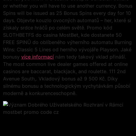
or whether you will have to use another currency. Bonus
Spins will be issued as 25 Bonus Spins every day for 10
days. Objevte kouzlo ovocných automatů – her, které si
získaly srdce hráčů po celém světě. Promo kód
SLOTHBETFS do casina MostBet, kde dostanete 50
FREE SPINŮ do oblíbeného výherního automatu Burning
Wins: Classic 5 Lines od herního vývojáře Playson. Jaké
bonusy
více informací
nám tedy takový vklad přináší.
The most common live dealer games offered at online
casinos are baccarat, blackjack, and roulette. 111 2nd
Avenue South,. Vkladový bonus až 9 500 Kč. Díky
silnému bonusu a technologickým vychytávkám působí
moderně a konkurenceschopně.