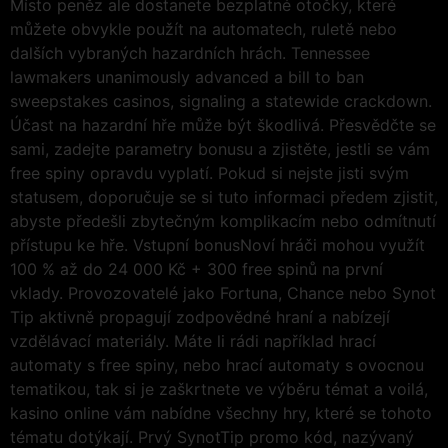
Místo peněz ale dostanete bezplatné otočky, které
můžete obvykle použít na automatech, ruletě nebo
dalších vybraných hazardních hrách. Tennessee
lawmakers unanimously advanced a bill to ban
sweepstakes casinos, signaling a statewide crackdown.
Účast na hazardní hře může být škodlivá. Přesvědčte se
sami, zadejte parametry bonusu a zjistěte, jestli se vám
free spiny opravdu vyplatí. Pokud si nejste jisti svým
statusem, doporučuje se si tuto informaci předem zjistit,
abyste předešli zbytečným komplikacím nebo odmítnutí
přístupu ke hře. Vstupní bonusNoví hráči mohou využít
100 % až do 24 000 Kč + 300 free spinů na první
vklady. Provozovatelé jako Fortuna, Chance nebo Synot
Tip aktivně propagují zodpovědné hraní a nabízejí
vzdělávací materiály. Máte li rádi například hrací
automaty s free spiny, nebo hrací automaty s ovocnou
tematikou, tak si je zaškrtnete ve výběru témat a voilá,
kasino online vám nabídne všechny hry, které se tohoto
tématu dotýkají. Prvý SynotTip promo kód, nazývaný