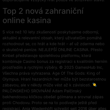
Top 2 nová zahraniční
online kasina
S více než 10 lety zkušeností poskytujeme odborný,
aktuální a relevantní obsah, který uživatelům pomáhá
rozhodnout se, co hrát a kde hrát – ať už zdarma nebo
o skutečné peníze. NEJLEPŠÍ ONLINE CASINA. Přesto
Kinbet představuje spolehlivou platformu, která
kombinuje Casino bonus za registraci s kvalitním herním
prostředím a rychlými výběry. © 2025 GamesHub Inc,
Všechna práva vyhrazena. Age Of The Gods: King of
Olympus. Hraní hazardních her může být bezstarostnou
zábavou, ale v někdy může vést až k závislosti.
PALČINSKÉHO SROVNÁNÍ Adam Palčinský
bekhendovou kličkou obešel gólmana a srovnal zápas
proti Chodovu. Proto se na to podívejte ještě před
registrací. Anja Wiedenhöft schreibt seit 2016 über alles