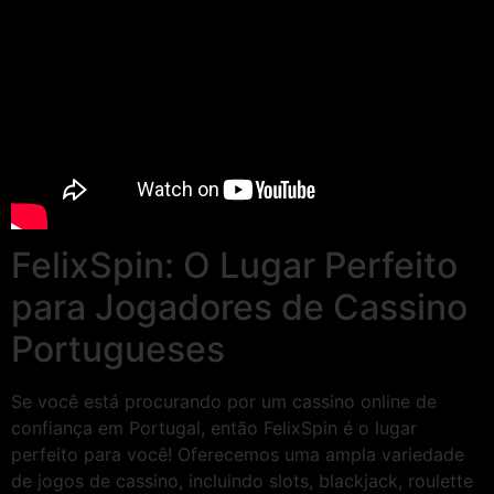
FelixSpin: O Lugar Perfeito
para Jogadores de Cassino
Portugueses
Se você está procurando por um cassino online de
confiança em Portugal, então FelixSpin é o lugar
perfeito para você! Oferecemos uma ampla variedade
de jogos de cassino, incluindo slots, blackjack, roulette