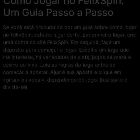
Como Jogar no FelixSpin:
Um Guia Passo a Passo
Se você está procurando por um guia sobre como jogar
no FelixSpin, está no lugar certo. Em primeiro lugar, crie
uma conta no site FelixSpin. Em seguida, faça um
depósito para começar a jogar. Escolha um jogo que
lhe interesse, há variedades de slots, jogos de mesa e
casino ao vivo. Leia as regras do jogo antes de
começar a apostar. Ajuste sua aposta e clique em
«girar» ou «deal», dependendo do jogo. Boa sorte e
divirta-se!