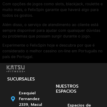
Com opções de jogos como slots, blackjack, roulette e
muito mais, o FelixSpin garante que haverá algo para
todos os gostos.
Além disso, o serviço de atendimento ao cliente está
sempre disponível para ajudar com quaisquer dúvidas
ou problemas que possam surgir durante o jogo.
Experimente o FelixSpin hoje e descubra por que é
considerado o melhor cassino on-line em Português no
país de Portugal.
SUCURSALES
NUESTROS
ESPACIOS
Exequiel
Fernandez
2339, Macul
Espacios de