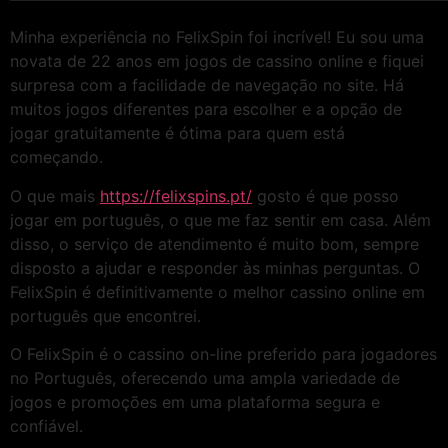
Minha experiência no FelixSpin foi incrível! Eu sou uma
novata de 22 anos em jogos de cassino online e fiquei
surpresa com a facilidade de navegação no site. Há
muitos jogos diferentes para escolher e a opção de
jogar gratuitamente é ótima para quem está
começando.
O que mais
https://felixspins.pt/
gosto é que posso
jogar em português, o que me faz sentir em casa. Além
disso, o serviço de atendimento é muito bom, sempre
disposto a ajudar e responder às minhas perguntas. O
FelixSpin é definitivamente o melhor cassino online em
português que encontrei.
O FelixSpin é o cassino on-line preferido para jogadores
no Português, oferecendo uma ampla variedade de
jogos e promoções em uma plataforma segura e
confiável.