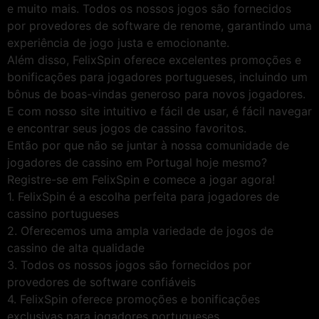
e muito mais. Todos os nossos jogos são fornecidos
por provedores de software de renome, garantindo uma
experiência de jogo justa e emocionante.
Além disso, FelixSpin oferece excelentes promoções e
bonificações para jogadores portugueses, incluindo um
bônus de boas-vindas generoso para novos jogadores.
E com nosso site intuitivo e fácil de usar, é fácil navegar
e encontrar seus jogos de cassino favoritos.
Então por que não se juntar à nossa comunidade de
jogadores de cassino em Portugal hoje mesmo?
Registre-se em FelixSpin e comece a jogar agora!
1. FelixSpin é a escolha perfeita para jogadores de
cassino portugueses
2. Oferecemos uma ampla variedade de jogos de
cassino de alta qualidade
3. Todos os nossos jogos são fornecidos por
provedores de software confiáveis
4. FelixSpin oferece promoções e bonificações
exclusivas para jogadores portugueses