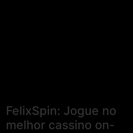
FelixSpin: Jogue no
melhor cassino on-