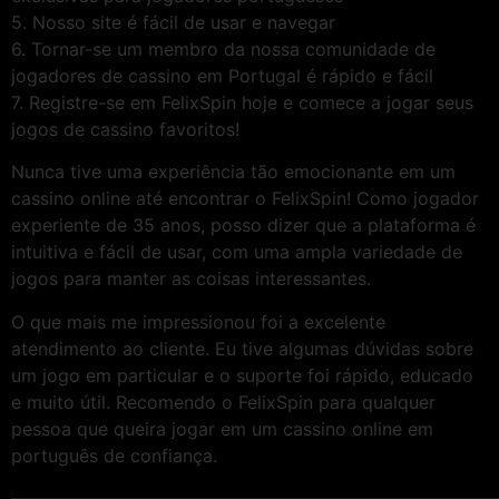
5. Nosso site é fácil de usar e navegar
6. Tornar-se um membro da nossa comunidade de
jogadores de cassino em Portugal é rápido e fácil
7. Registre-se em FelixSpin hoje e comece a jogar seus
jogos de cassino favoritos!
Nunca tive uma experiência tão emocionante em um
cassino online até encontrar o FelixSpin! Como jogador
experiente de 35 anos, posso dizer que a plataforma é
intuitiva e fácil de usar, com uma ampla variedade de
jogos para manter as coisas interessantes.
O que mais me impressionou foi a excelente
atendimento ao cliente. Eu tive algumas dúvidas sobre
um jogo em particular e o suporte foi rápido, educado
e muito útil. Recomendo o FelixSpin para qualquer
pessoa que queira jogar em um cassino online em
português de confiança.
———————————————————————————