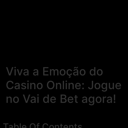
Viva a Emoção do
Casino Online: Jogue
no Vai de Bet agora!
Table Of Contents