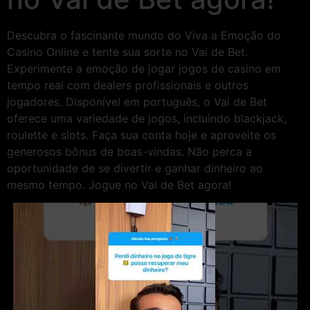
Descubra o fascinante mundo do Viva a Emoção do
Casino Online e tente sua sorte no Vai de Bet.
Experimente a emoção de jogar jogos de casino em
tempo real com dealers profissionais e outros
jogadores. Disponível em português, o Vai de Bet
oferece uma variedade de jogos, incluindo blackjack,
roulette e slots. Faça sua conta hoje e aproveite os
generosos bônus de boas-vindas. Não perca a
oportunidade de se divertir e ganhar dinheiro ao
mesmo tempo. Jogue no Vai de Bet agora!