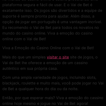
plataforma segura e fácil de usar. E o Vai de Bet é
exatamente isso. Os jogos são divertidos e a equipe de
suporte é sempre pronta para ajudar. Além disso, a
opção de jogar em português é uma vantagem incrível.
Eu recomendo o Vai de Bet para todos os novatos no
mundo do casino online. Viva a emoção do casino
online com o Vai de Bet!
Viva a Emoção do Casino Online com o Vai de Bet!
Mais do que um simples
visitar o site
site de jogos, o
Vai de Bet lhe oferece a emoção de um cassino
autêntico em sua própria casa.
Com uma ampla variedade de jogos, incluindo slots,
blackjack, roulette e muito mais, você pode jogar no Vai
de Bet a qualquer hora do dia ou da noite.
Então, por que esperar mais? Viva a emoção do cassino
online hoje mesmo e jogue no Vai de Bet agora!