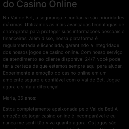
do Casino Online
No Vai de Bet, a segurança e confiança são prioridades
máximas. Utilizamos as mais avançadas tecnologias de
criptografia para proteger suas informações pessoais e
financeiras. Além disso, nossa plataforma é
regulamentada e licenciada, garantindo a integridade
dos nossos jogos de casino online. Com nosso serviço
de atendimento ao cliente disponível 24/7, você pode
ter a certeza de que estamos sempre aqui para ajudar.
Experimente a emoção do casino online em um
ambiente seguro e confiável com o Vai de Bet. Jogue
agora e sinta a diferença!
Maria, 35 anos:
Estou completamente apaixonada pelo Vai de Bet! A
emoção de jogar casino online é incomparável e eu
nunca me senti tão viva quanto agora. Os jogos são