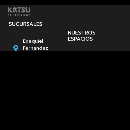
SUCURSALES
NUESTROS
ESPACIOS
Exequiel
Fernandez
2339, Macul
Espacios de
más de
+569 7999
400m2
1171
Duchas y
Camarines
Estacionamientos
Paula
Accesibilidad
Jaraquemada
89, La Reina
Cafetería