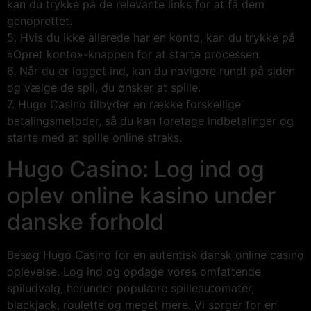
kan du trykke på de relevante links for at få dem
genoprettet.
5. Hvis du ikke allerede har en konto, kan du trykke på
«Opret konto»-knappen for at starte processen.
6. Når du er logget ind, kan du navigere rundt på siden
og vælge de spil, du ønsker at spille.
7. Hugo Casino tilbyder en række forskellige
betalingsmetoder, så du kan foretage indbetalinger og
starte med at spille online straks.
Hugo Casino: Log ind og
oplev online kasino under
danske forhold
Besøg Hugo Casino for en autentisk dansk online casino
oplevelse. Log ind og opdage vores omfattende
spiludvalg, herunder populære spilleautomater,
blackjack, roulette og meget mere. Vi sørger for en