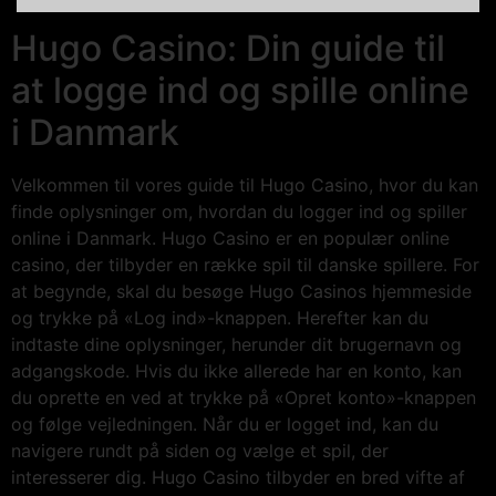
Hugo Casino: Din guide til
at logge ind og spille online
i Danmark
Velkommen til vores guide til Hugo Casino, hvor du kan
finde oplysninger om, hvordan du logger ind og spiller
online i Danmark. Hugo Casino er en populær online
casino, der tilbyder en række spil til danske spillere. For
at begynde, skal du besøge Hugo Casinos hjemmeside
og trykke på «Log ind»-knappen. Herefter kan du
indtaste dine oplysninger, herunder dit brugernavn og
adgangskode. Hvis du ikke allerede har en konto, kan
du oprette en ved at trykke på «Opret konto»-knappen
og følge vejledningen. Når du er logget ind, kan du
navigere rundt på siden og vælge et spil, der
interesserer dig. Hugo Casino tilbyder en bred vifte af