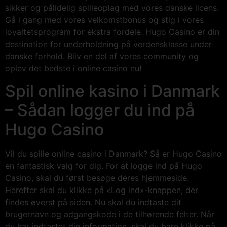
sikker og pålidelig spilleoplag med vores danske licens.
Gå i gang med vores velkomstbonus og stig i vores
loyaltetsprogram for ekstra fordele. Hugo Casino er din
destination for underholdning på verdensklasse under
danske forhold. Bliv en del af vores community og
oplev det bedste i online casino nu!
Spil online kasino i Danmark
– Sådan logger du ind på
Hugo Casino
Vil du spille online casino i Danmark? Så er Hugo Casino
en fantastisk valg for dig. For at logge ind på Hugo
Casino, skal du først besøge deres hjemmeside.
Herefter skal du klikke på «Log ind»-knappen, der
findes øverst på siden. Nu skal du indtaste dit
brugernavn og adgangskode i de tilhørende felter. Når
du har indtastet din information, skal du bare klikke på