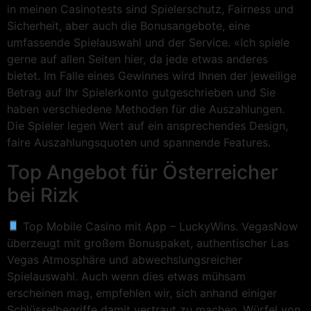
in meinen Casinotests sind Spielerschutz, Fairness und
Sicherheit, aber auch die Bonusangebote, eine
umfassende Spielauswahl und der Service. «Ich spiele
gerne auf allen Seiten hier, da jede etwas anderes
bietet. Im Falle eines Gewinnes wird Ihnen der jeweilige
Betrag auf Ihr Spielerkonto gutgeschrieben und Sie
haben verschiedene Methoden für die Auszahlungen.
Die Spieler legen Wert auf ein ansprechendes Design,
faire Auszahlungsquoten und spannende Features.
Top Angebot für Österreicher
bei Rizk
Top Mobile Casino mit App – LuckyWins. VegasNow
überzeugt mit großem Bonuspaket, authentischer Las
Vegas Atmosphäre und abwechslungsreicher
Spielauswahl. Auch wenn dies etwas mühsam
erscheinen mag, empfehlen wir, sich anhand einiger
Schlüsselbegriffe damit vertraut zu machen. Würfel von