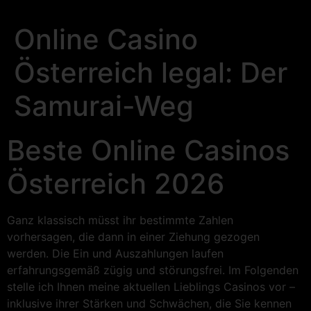
Online Casino
Österreich legal: Der
Samurai-Weg
Beste Online Casinos
Österreich 2026
Ganz klassisch müsst ihr bestimmte Zahlen
vorhersagen, die dann in einer Ziehung gezogen
werden. Die Ein und Auszahlungen laufen
erfahrungsgemäß zügig und störungsfrei. Im Folgenden
stelle ich Ihnen meine aktuellen Lieblings Casinos vor –
inklusive ihrer Stärken und Schwächen, die Sie kennen