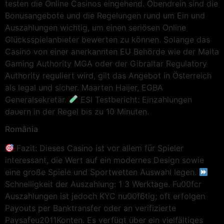
testen die Online Casinos eingehend. Obendrein sind die
Bonusangebote und die Regelungen rund um Ein und
Auszahlungen wichtig, um einen seriösen Online
Glücksspielanbieter bewerten zu können. Solange das
Casino von einer anerkannten EU Behörde wie der Malta
Gaming Authority MGA oder der Gibraltar Regulatory
Authority reguliert wird, gilt das Angebot in Österreich
als legal und sicher. Maarten Haijer, EGBA
Generalsekretär.
ESI Testbericht: Einzahlungen
dauern in der Regel bis zu 10 Minuten.
România
Fazit: Dieses Casino ist vor allem für Spieler
interessant, die Wert auf ein modernes Design sowie
eine große Spiele und Sportwetten Auswahl legen.
Schnelligkeit der Auszahlung: 1 3 Werktage. Fu00fcr
Auszahlungen ist jedoch KYC nu00f6tig; oft erfolgen
Payouts per Banktransfer oder an verifizierte
Paysafeu2011Konten. Es verfügt über ein vielfältiges