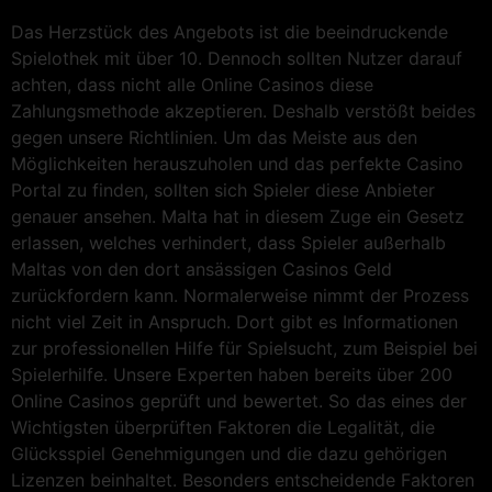
Das Herzstück des Angebots ist die beeindruckende
Spielothek mit über 10. Dennoch sollten Nutzer darauf
achten, dass nicht alle Online Casinos diese
Zahlungsmethode akzeptieren. Deshalb verstößt beides
gegen unsere Richtlinien. Um das Meiste aus den
Möglichkeiten herauszuholen und das perfekte Casino
Portal zu finden, sollten sich Spieler diese Anbieter
genauer ansehen. Malta hat in diesem Zuge ein Gesetz
erlassen, welches verhindert, dass Spieler außerhalb
Maltas von den dort ansässigen Casinos Geld
zurückfordern kann. Normalerweise nimmt der Prozess
nicht viel Zeit in Anspruch. Dort gibt es Informationen
zur professionellen Hilfe für Spielsucht, zum Beispiel bei
Spielerhilfe. Unsere Experten haben bereits über 200
Online Casinos geprüft und bewertet. So das eines der
Wichtigsten überprüften Faktoren die Legalität, die
Glücksspiel Genehmigungen und die dazu gehörigen
Lizenzen beinhaltet. Besonders entscheidende Faktoren