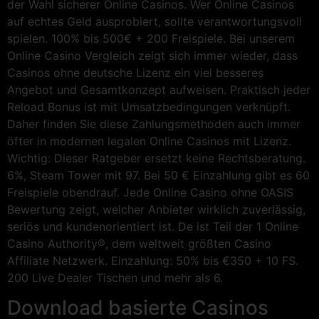
der Wahl sicherer Online Casinos. Wer Online Casinos
auf echtes Geld ausprobiert, sollte verantwortungsvoll
spielen. 100% bis 500€ + 200 Freispiele. Bei unserem
Online Casino Vergleich zeigt sich immer wieder, dass
Casinos ohne deutsche Lizenz ein viel besseres
Angebot und Gesamtkonzept aufweisen. Praktisch jeder
Reload Bonus ist mit Umsatzbedingungen verknüpft.
Daher finden Sie diese Zahlungsmethoden auch immer
öfter in modernen legalen Online Casinos mit Lizenz.
Wichtig: Dieser Ratgeber ersetzt keine Rechtsberatung.
6%, Steam Tower mit 97. Bei 50 € Einzahlung gibt es 60
Freispiele obendrauf. Jede Online Casino ohne OASIS
Bewertung zeigt, welcher Anbieter wirklich zuverlässig,
seriös und kundenorientiert ist. De ist Teil der 1 Online
Casino Authority®, dem weltweit größten Casino
Affiliate Netzwerk. Einzahlung: 50% bis €350 + 10 FS.
200 Live Dealer Tischen und mehr als 6.
Download basierte Casinos