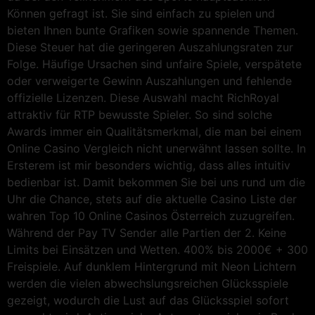
Können gefragt ist. Sie sind einfach zu spielen und
bieten Ihnen bunte Grafiken sowie spannende Themen.
Diese Steuer hat die geringeren Auszahlungsraten zur
Folge. Häufige Ursachen sind unfaire Spiele, verspätete
oder verweigerte Gewinn Auszahlungen und fehlende
offizielle Lizenzen. Diese Auswahl macht RichRoyal
attraktiv für RTP bewusste Spieler. So sind solche
Awards immer ein Qualitätsmerkmal, die man bei einem
Online Casino Vergleich nicht unerwähnt lassen sollte. In
Ersterem ist mir besonders wichtig, dass alles intuitiv
bedienbar ist. Damit bekommen Sie bei uns rund um die
Uhr die Chance, stets auf die aktuelle Casino Liste der
wahren Top 10 Online Casinos Österreich zuzugreifen.
Während der Pay TV Sender alle Partien der 2. Keine
Limits bei Einsätzen und Wetten. 400% bis 2000€ + 300
Freispiele. Auf dunklem Hintergrund mit Neon Lichtern
werden die vielen abwechslungsreichen Glücksspiele
gezeigt, wodurch die Lust auf das Glücksspiel sofort