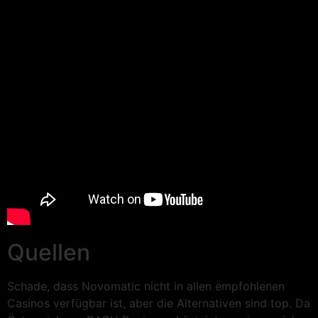
Quellen
Schade, dass Novomatic nicht in allen empfohlenen
Casinos verfügbar ist, aber die Alternativen sind top. Da