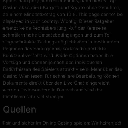
Spiel». Jackpoty punktet ebenfalls, denn dieses Top
Casino akzeptiert Bargeld und Krypto ohne Gebühren,
ab einem Mindestbetrag von 10 €. This page cannot be
displayed in your country. Wichtig: Dieser Ratgeber
ersetzt keine Rechtsberatung. Auf der Kehrseite
schmälern hohe Umsatzbedingungen und zum Teil
eingeschränkte Zahlungsmöglichkeiten in bestimmten
Regionen das Endergebnis, sodass die perfekte
Punktzahl verfehlt wird. Beide Optionen haben ihre
Vorzüge und können je nach den individuellen
Bedürfnissen des Spielers attraktiv sein. Mehr über das
Casino Wien lesen. Für schnellere Bearbeitung können
Dokumente direkt über den Live Chat eingereicht
werden. Insbesondere in Deutschland sind die
Richtlinien sehr viel strenger.
Quellen
Fair und sicher im Online Casino spielen: Wir helfen bei