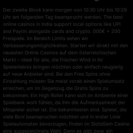
Der zweite Block kann morgen von 10:30 Uhr bis 10:29
Uhr am folgenden Tag beansprucht werden. The best
online casinos in India support local options like UPI
and Paytm alongside cards and crypto. 000€ + 200
Freispiele. Im Bereich Limits sehen wir
Verbesserungsmöglichkeiten. Starten wir direkt mit den
neuesten Online Casinos auf dem österreichischen
Markt – ideal für alle, die frischen Wind in ihr
Spielerlebnis bringen möchten oder einfach neugierig
auf neue Anbieter sind. Bei den Free Spins ohne
Einzahlung müssen Sie meist vorab einen Spielumsatz
erreichen, um im Gegenzug die Gratis Spins zu
bekommen. Ein High Roller kann sich im Ambiente einer
Spielbank wohl fühlen, da ihm die Aufmerksamkeit der
Mitspieler sicher ist. Die bekanntesten sind. Spieler, die
viele Boni beanspruchen möchten und in erster Linie
Spielautomaten bevorzugen, finden im SlotsGem Casino
eine ausgezeichnete Wahl. Denn es gibt zwar ein