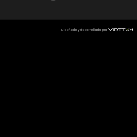
Diseñado y desarrollado por