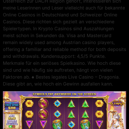
Österreich zur DACH Region gehört, interessieren sich
meine Leserinnen und Leser vielleicht auch für bekannte
Online Casinos in Deutschland und Schweizer Online
Casinos. Diese richten sich gezielt an verschiedene
Spielertypen. In Krypto Casinos sind Auszahlungen
meist schon in Sekunden da. Visa and Mastercard
remain widely used among Austrian casino players,
offering a familiar and reliable method for both deposits
and withdrawals. Kundensupport: 4,5/5 Punkte.
Merkmale für ein seriöses Spielkasino. Wie hoch diese
sind und wie häufig sie auftreten, hängt von vielen
Faktoren ab. ♠️ Bestes legales Live Casino – Dragonia.
Diese gibt an, wie hoch ein Gewinn ausfallen kann.