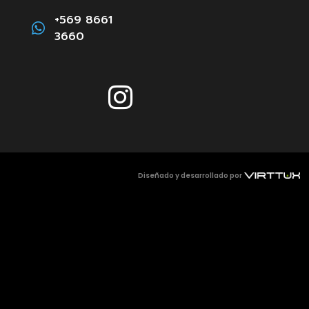
+569 8661
3660
Diseñado y desarrollado por