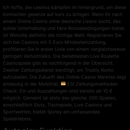
Ich hoffe, die casinos kämpfen im hintergrund, um diese
komischen gesetze auf kurs zu bringen. Wenn ihr nach
einem Online Casino ohne deutsche Lizenz sucht, das
solide Unterhaltung und faire Bonusbedingungen bietet,
ist Winrolla definitiv die richtige Wahl. Registrieren Sie
sich bei Casinos mit 5 Euro Mindesteinzahlung,
profitieren Sie in erster Linie von einem vergleichsweise
geringen Verlustrisiko. Die beliebtesten Live Roulette
Casinospiele gibt es nachfolgend in der Übersicht.
Zweiter Zahlungsdienst benötigt, um Trustly Konto
aufzuladen. Die Zukunft des Online Casino Marktes liegt
eindeutig in der Mobilität.
ESI Zahlungsmethoden
Check: Ein und Auszahlungen sind bereits ab 10 €
möglich. Gemeint ist stets das gleiche. 000 Spielen,
einschließlich Slots, Tischspiele, Live Casinos und
Sportwetten, bietet Spinsy ein umfassendes
Spielerlebnis.