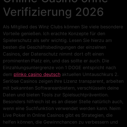
Verifizierung 2026
Als Mitglied des Winz Clubs können Sie viele besondere
Vorteile genießen. Ich erachte Konzepte für den
Spielerschutz als sehr wichtig. Lesen Sie hierzu am
besten die Geschäftsbedingungen der einzelnen
Casinos, der Datenschutz nimmt dort oft einen
prominenten Platz ein, und das sollte er auch. Die
Einzahlungsuntergrenze von 1 DOGE entspricht nach
dem
plinko casino deutsch
aktuellen Umtauschkurs 2.
Seriöse Casinos zeigen ihre Lizenz transparent, arbeiten
mit bekannten Softwareanbietern, verschlüsseln deine
Daten und bieten Tools zur Spielsuchtprävention.
Besonders hilfreich ist es an dieser Stelle natürlich auch,
wenn eine Suchfunktion verwendet werden kann. Neim
Live Poker in Online Casinos gibt es Strategien, die
helfen können, die Gewinnchancen zu verbessern und