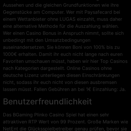
Aussehen und die gleichen Grundfunktionen wie ihre
Gegenstücke am Computer. Wer mit Paysafecard bei
einem Wettanbieter ohne LUGAS einzahlt, muss daher
eine alternative Methode für die Auszahlung wählen.
Wer einen Casino Bonus in Anspruch nimmt, sollte sich
unbedingt mit den Umsatzbedingungen
auseinandersetzen. Sie können Boni von 100% bis zu
1000€ erhalten. Damit ihr euch nicht lange nach euren
Favoriten umschauen müsst, haben wir hier Top Casinos
nach Kategorien dargestellt. Online Casinos ohne
deutsche Lizenz unterliegen diesen Einschränkungen
nicht, sodass ihr euch nicht von diesen ausbremsen
lassen müsst. Fallen Gebühren an bei 1€ Einzahlung: Ja.
Benutzerfreundlichkeit
Das BGaming Plinko Casino Spiel hat einen sehr
attraktiven RTP Wert von 99 Prozent. Große Marken wie
NetEnt die Glücksspielbetreiber genau prüfen, bevor sie