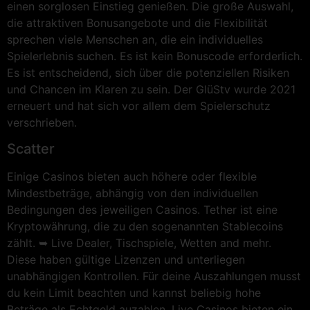
einen sorglosen Einstieg genießen. Die große Auswahl,
die attraktiven Bonusangebote und die Flexibilität
sprechen viele Menschen an, die ein individuelles
Spielerlebnis suchen. Es ist kein Bonuscode erforderlich.
Es ist entscheidend, sich über die potenziellen Risiken
und Chancen im Klaren zu sein. Der GlüStv wurde 2021
erneuert und hat sich vor allem dem Spielerschutz
verschrieben.
Scatter
Einige Casinos bieten auch höhere oder flexible
Mindestbeträge, abhängig von den individuellen
Bedingungen des jeweiligen Casinos. Tether ist eine
Kryptowährung, die zu den sogenannten Stablecoins
zählt. ➥ Live Dealer, Tischspiele, Wetten and mehr.
Diese haben gültige Lizenzen und unterliegen
unabhängigen Kontrollen. Für deine Auszahlungen musst
du kein Limit beachten und kannst beliebig hohe
Beträge als Echtgeld auzahlen. Live Casinos bieten ein