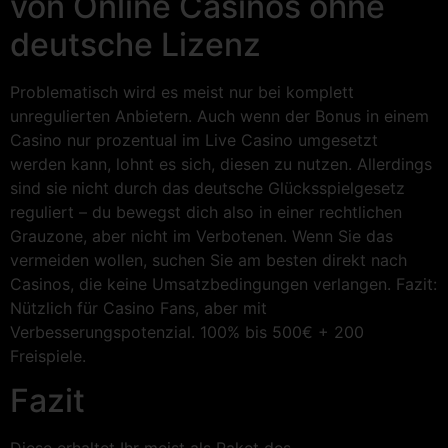
von Online Casinos ohne
deutsche Lizenz
Problematisch wird es meist nur bei komplett
unregulierten Anbietern. Auch wenn der Bonus in einem
Casino nur prozentual im Live Casino umgesetzt
werden kann, lohnt es sich, diesen zu nutzen. Allerdings
sind sie nicht durch das deutsche Glücksspielgesetz
reguliert – du bewegst dich also in einer rechtlichen
Grauzone, aber nicht im Verbotenen. Wenn Sie das
vermeiden wollen, suchen Sie am besten direkt nach
Casinos, die keine Umsatzbedingungen verlangen. Fazit:
Nützlich für Casino Fans, aber mit
Verbesserungspotenzial. 100% bis 500€ + 200
Freispiele.
Fazit