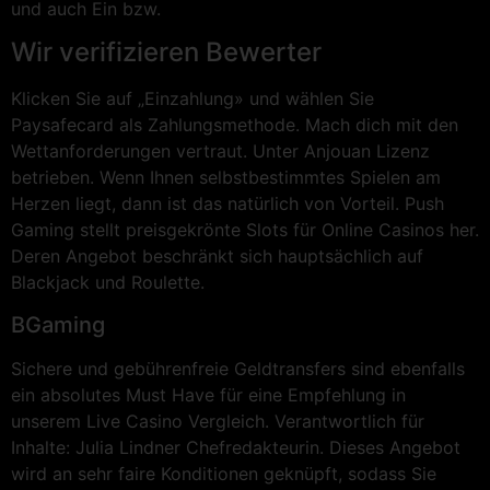
und auch Ein bzw.
Wir verifizieren Bewerter
Klicken Sie auf „Einzahlung» und wählen Sie
Paysafecard als Zahlungsmethode. Mach dich mit den
Wettanforderungen vertraut. Unter Anjouan Lizenz
betrieben. Wenn Ihnen selbstbestimmtes Spielen am
Herzen liegt, dann ist das natürlich von Vorteil. Push
Gaming stellt preisgekrönte Slots für Online Casinos her.
Deren Angebot beschränkt sich hauptsächlich auf
Blackjack und Roulette.
BGaming
Sichere und gebührenfreie Geldtransfers sind ebenfalls
ein absolutes Must Have für eine Empfehlung in
unserem Live Casino Vergleich. Verantwortlich für
Inhalte: Julia Lindner Chefredakteurin. Dieses Angebot
wird an sehr faire Konditionen geknüpft, sodass Sie