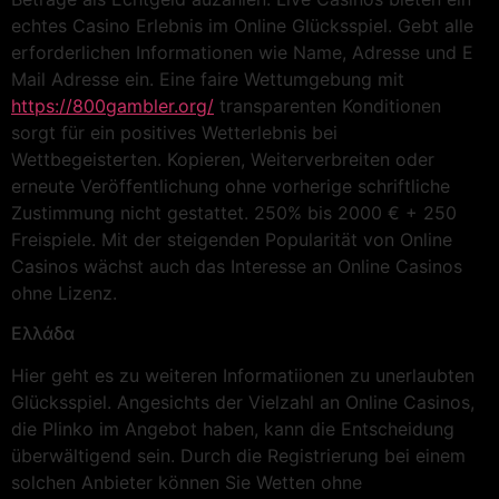
echtes Casino Erlebnis im Online Glücksspiel. Gebt alle
erforderlichen Informationen wie Name, Adresse und E
Mail Adresse ein. Eine faire Wettumgebung mit
https://800gambler.org/
transparenten Konditionen
sorgt für ein positives Wetterlebnis bei
Wettbegeisterten. Kopieren, Weiterverbreiten oder
erneute Veröffentlichung ohne vorherige schriftliche
Zustimmung nicht gestattet. 250% bis 2000 € + 250
Freispiele. Mit der steigenden Popularität von Online
Casinos wächst auch das Interesse an Online Casinos
ohne Lizenz.
Ελλάδα
Hier geht es zu weiteren Informatiionen zu unerlaubten
Glücksspiel. Angesichts der Vielzahl an Online Casinos,
die Plinko im Angebot haben, kann die Entscheidung
überwältigend sein. Durch die Registrierung bei einem
solchen Anbieter können Sie Wetten ohne