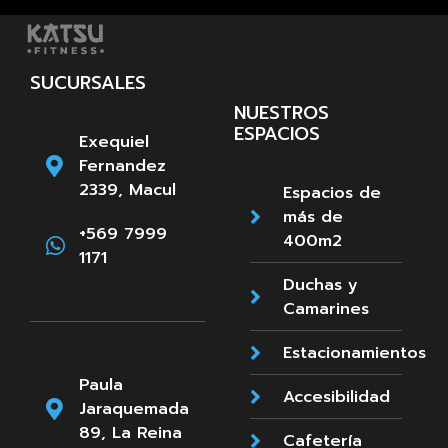
SUCURSALES
NUESTROS
ESPACIOS
Exequiel
Fernandez
2339, Macul
Espacios de
más de
+569 7999
400m2
1171
Duchas y
Camarines
Estacionamientos
Paula
Accesibilidad
Jaraquemada
89, La Reina
Cafetería