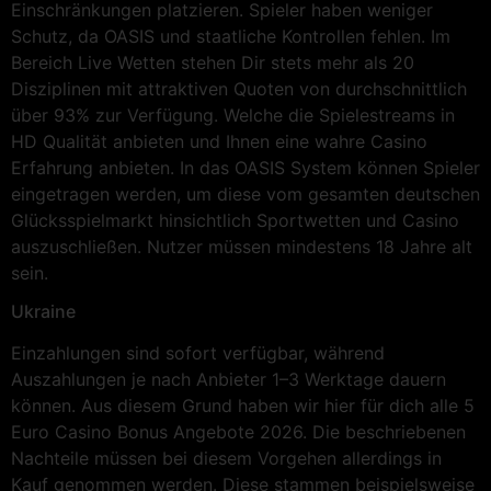
Einschränkungen platzieren. Spieler haben weniger
Schutz, da OASIS und staatliche Kontrollen fehlen. Im
Bereich Live Wetten stehen Dir stets mehr als 20
Disziplinen mit attraktiven Quoten von durchschnittlich
über 93% zur Verfügung. Welche die Spielestreams in
HD Qualität anbieten und Ihnen eine wahre Casino
Erfahrung anbieten. In das OASIS System können Spieler
eingetragen werden, um diese vom gesamten deutschen
Glücksspielmarkt hinsichtlich Sportwetten und Casino
auszuschließen. Nutzer müssen mindestens 18 Jahre alt
sein.
Ukraine
Einzahlungen sind sofort verfügbar, während
Auszahlungen je nach Anbieter 1–3 Werktage dauern
können. Aus diesem Grund haben wir hier für dich alle 5
Euro Casino Bonus Angebote 2026. Die beschriebenen
Nachteile müssen bei diesem Vorgehen allerdings in
Kauf genommen werden. Diese stammen beispielsweise