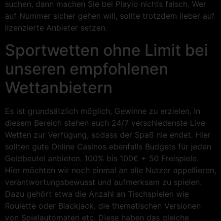
suchen, dann machen Sie bei Playio nichts falsch. Wer
auf Nummer sicher gehen will, sollte trotzdem lieber auf
lizenzierte Anbieter setzen.
Sportwetten ohne Limit bei
unseren empfohlenen
Wettanbietern
Es ist grundsätzlich möglich, Gewinne zu erzielen. In
diesem Bereich stehen euch 24/7 verschiedenste Live
Wetten zur Verfügung, sodass der Spaß nie endet. Hier
sollten gute Online Casinos ebenfalls Budgets für jeden
Geldbeutel anbieten. 100% bis 100€ + 50 Freispiele.
Hier möchten wir noch einmal an alle Nutzer appellieren,
verantwortungsbewusst und aufmerksam zu spielen.
Dazu gehört etwa die Anzahl an Tischspielen wie
Roulette oder Blackjack, die thematischen Versionen
von Spielautomaten etc. Diese haben das gleiche