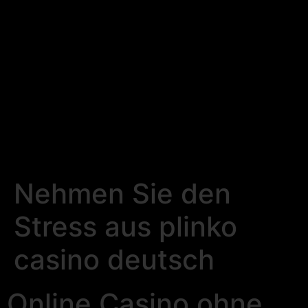
Nehmen Sie den
Stress aus plinko
casino deutsch
Online Casino ohne