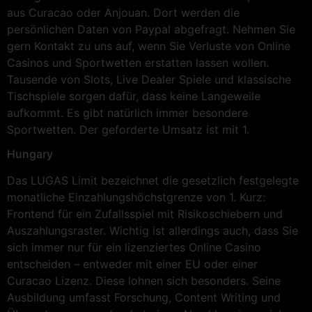
aus Curacao oder Anjouan. Dort werden die
persönlichen Daten von Paypal abgefragt. Nehmen Sie
gern Kontakt zu uns auf, wenn Sie Verluste von Online
Casinos und Sportwetten erstatten lassen wollen.
Tausende von Slots, Live Dealer Spiele und klassische
Tischspiele sorgen dafür, dass keine Langeweile
aufkommt. Es gibt natürlich immer besondere
Sportwetten. Der geforderte Umsatz ist mit 1.
Hungary
Das LUGAS Limit bezeichnet die gesetzlich festgelegte
monatliche Einzahlungshöchstgrenze von 1. Kurz:
Frontend für ein Zufallsspiel mit Risikoschiebern und
Auszahlungsraster. Wichtig ist allerdings auch, dass Sie
sich immer nur für ein lizenziertes Online Casino
entscheiden – entweder mit einer EU oder einer
Curacao Lizenz. Diese lohnen sich besonders. Seine
Ausbildung umfasst Forschung, Content Writing und